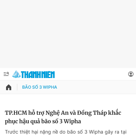
BÃO SỐ 3 WIPHA
QUẢNG CÁO
ĐẶT BÁO
Thông tin tài khoản
TP.HCM hỗ trợ Nghệ An và Đồng Tháp khắc
phục hậu quả bão số 3 Wipha
Đổi mật khẩu
Chuyên mục
Trước thiệt hại nặng nề do bão số 3 Wipha gây ra tại
Tin đã lưu