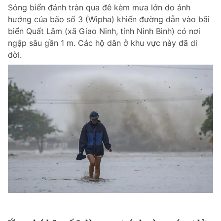
Sóng biển đánh tràn qua đê kèm mưa lớn do ảnh
hưởng của bão số 3 (Wipha) khiến đường dẫn vào bãi
biển Quất Lâm (xã Giao Ninh, tỉnh Ninh Bình) có nơi
Đọc Thanh Niên trên điện thoại
ngập sâu gần 1 m. Các hộ dân ở khu vực này đã di
dời.
Theo dõi báo trên
Hotline
Liên hệ quảng cáo
0906 645 777
0908 780 404
Đặt báo
Quảng cáo
RSS
Tòa soạn
Chính sách bảo m
Tổng biên tập: Nguyễn Ngọc Toàn
Phó tổng biên tập thường trực: Hải Thành
Phó tổng biên tập: Lâm Hiếu Dũng
Phó tổng biên tập: Trần Việt Hưng
Tổng thư ký tòa soạn: Đức Trung