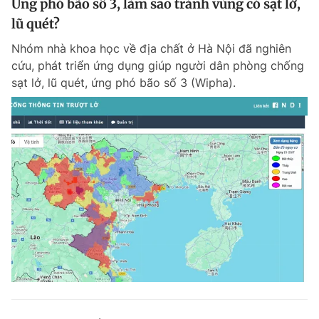
Ứng phó bão số 3, làm sao tránh vùng có sạt lở,
Giấy phép xuất bản số 110/GP - BTTTT cấp ngày 24.3.2020
lũ quét?
© 2003-2026 Bản quyền thuộc về Báo Thanh Niên. Cấm sao chép
dưới mọi hình thức nếu không có sự chấp thuận bằng văn bản.
Nhóm nhà khoa học về địa chất ở Hà Nội đã nghiên
Phát triển bởi ePi Technologies, JSC.
cứu, phát triển ứng dụng giúp người dân phòng chống
sạt lở, lũ quét, ứng phó bão số 3 (Wipha).