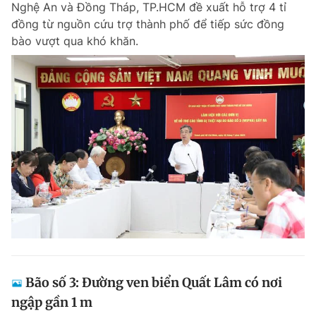
Nghệ An và Đồng Tháp, TP.HCM đề xuất hỗ trợ 4 tỉ
Chuyên mục khác
đồng từ nguồn cứu trợ thành phố để tiếp sức đồng
Tin đã xem
bào vượt qua khó khăn.
Chào ngày mới
Tin 24h
Đăng xuất
Tin thị trường
Tin 360
Video
Magazine
Sản phẩm khác
Tiện ích
Bạn cần biết
Thông tin tòa soạn
Liên hệ quảng cáo
Bão số 3: Đường ven biển Quất Lâm có nơi
ngập gần 1 m