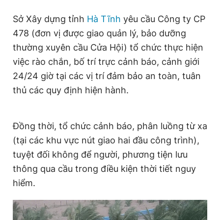
Giấy phép xuất bản số 110/GP - BTTTT cấp ngày 24.3.2020
Sở Xây dựng tỉnh
Hà Tĩnh
yêu cầu Công ty CP
© 2003-2026 Bản quyền thuộc về Báo Thanh Niên. Cấm sao
chép dưới mọi hình thức nếu không có sự chấp thuận bằng văn
478 (đơn vị được giao quản lý, bảo dưỡng
bản. Phát triển bởi ePi Technologies, JSC.
thường xuyên cầu Cửa Hội) tổ chức thực hiện
việc rào chắn, bố trí trực cảnh báo, cảnh giới
24/24 giờ tại các vị trí đảm bảo an toàn, tuân
thủ các quy định hiện hành.
Đồng thời, tổ chức cảnh báo, phân luồng từ xa
(tại các khu vực nút giao hai đầu công trình),
tuyệt đối không để người, phương tiện lưu
thông qua cầu trong điều kiện thời tiết nguy
hiểm.