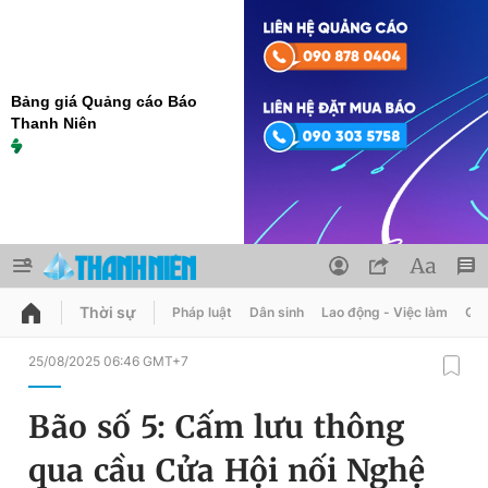
Bảng giá Quảng cáo Báo
Thanh Niên
Thời sự
Pháp luật
Dân sinh
Lao động - Việc làm
Quy
QUẢNG CÁO
ĐẶT BÁO
25/08/2025 06:46 GMT+7
Thông tin tài khoản
Bão số 5: Cấm lưu thông
Đổi mật khẩu
Chuyên mục
qua cầu Cửa Hội nối Nghệ
Tin đã lưu