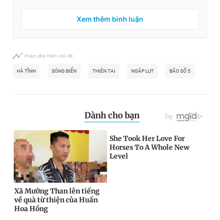
Xem thêm bình luận
Khám phá thêm chủ đề
HÀ TĨNH
SÓNG BIỂN
THIÊN TAI
NGẬP LỤT
BÃO SỐ 5