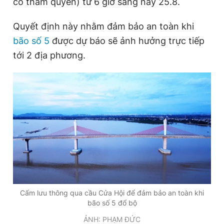
có thẩm quyền) từ 6 giờ sáng nay 25.8.
Quyết định này nhằm đảm bảo an toàn khi
Đọc Thanh Niên trên điện thoại
bão số 5
được dự báo sẽ ảnh hưởng trực tiếp
tới 2 địa phương.
Theo dõi báo trên
Hotline
Liên hệ quảng cáo
0906 645 777
0908 780 404
Đặt báo
Quảng cáo
RSS
Tòa soạn
Chính sách bảo
Tổng biên tập: Nguyễn Ngọc Toàn
Phó tổng biên tập thường trực: Hải Thành
Cấm lưu thông qua cầu Cửa Hội để đảm bảo an toàn khi
Phó tổng biên tập: Lâm Hiếu Dũng
bão số 5 đổ bộ
Phó tổng biên tập: Trần Việt Hưng
Tổng thư ký tòa soạn: Đức Trung
ẢNH: PHẠM ĐỨC