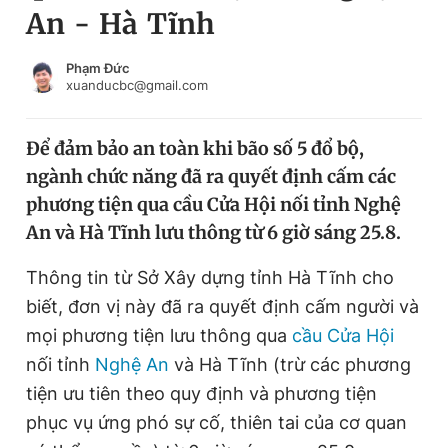
An - Hà Tĩnh
Chuyên mục khác
Tin đã xem
Chào ngày mới
Tin 24h
Phạm Đức
xuanducbc@gmail.com
Đăng xuất
Tin thị trường
Tin 360
Để đảm bảo an toàn khi bão số 5 đổ bộ,
ngành chức năng đã ra quyết định cấm các
Video
Magazine
phương tiện qua cầu Cửa Hội nối tỉnh Nghệ
An và Hà Tĩnh lưu thông từ 6 giờ sáng 25.8.
Sản phẩm khác
Thông tin từ Sở Xây dựng tỉnh Hà Tĩnh cho
Tiện ích
Bạn cần biết
biết, đơn vị này đã ra quyết định cấm người và
mọi phương tiện lưu thông qua
cầu Cửa Hội
nối tỉnh
Nghệ An
và Hà Tĩnh (trừ các phương
Thông tin tòa soạn
Liên hệ quảng cáo
tiện ưu tiên theo quy định và phương tiện
phục vụ ứng phó sự cố, thiên tai của cơ quan