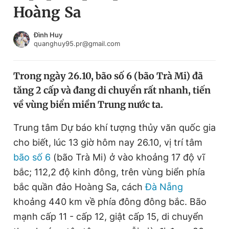
Hoàng Sa
Chuyên mục khác
Tin đã xem
Chào ngày mới
Tin 24h
Đình Huy
quanghuy95.pr@gmail.com
Đăng xuất
Tin thị trường
Tin 360
Trong ngày 26.10, bão số 6 (bão Trà Mi) đã
tăng 2 cấp và đang di chuyển rất nhanh, tiến
Video
Magazine
về vùng biển miền Trung nước ta.
Trung tâm Dự báo khí tượng thủy văn quốc gia
Sản phẩm khác
cho biết, lúc 13 giờ hôm nay 26.10, vị trí tâm
Tiện ích
Bạn cần biết
bão số 6
(bão Trà Mi) ở vào khoảng 17 độ vĩ
bắc; 112,2 độ kinh đông, trên vùng biển phía
bắc quần đảo Hoàng Sa, cách
Đà Nẵng
Thông tin tòa soạn
Liên hệ quảng cáo
khoảng 440 km về phía đông đông bắc. Bão
mạnh cấp 11 - cấp 12, giật cấp 15, di chuyển