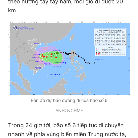
theo hướng tây tây nam, mỗi giờ đi được 20
km.
Đọc Thanh Niên trên điện thoại
Theo dõi báo trên
Hotline
Liên hệ quảng cáo
0906 645 777
0908 780 404
Đặt báo
Quảng cáo
RSS
Tòa soạn
Chính sách bảo
Bản đồ dự báo đường đi của bão số 6
ẢNH: NCHMF
Tổng biên tập: Nguyễn Ngọc Toàn
Phó tổng biên tập thường trực: Hải Thành
Phó tổng biên tập: Lâm Hiếu Dũng
Trong 24 giờ tới, bão số 6 tiếp tục di chuyển
Phó tổng biên tập: Trần Việt Hưng
nhanh về phía vùng biển miền Trung nước ta,
Tổng thư ký tòa soạn: Đức Trung