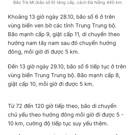
C
0:00
/
D
2:43
Bão Trà Mi (bão số 6) tăng cấp, cách Đà Nẵng 440 km
u
u
Khoảng 13 giờ ngày 28.10, bão số 6 ở trên
r
r
vùng biển ven bờ các tỉnh Trung Trung bộ.
r
a
Bão mạnh cấp 9, giật cấp 11, di chuyển theo
e
t
hướng nam tây nam sau đó chuyển hướng
n
i
đông, mỗi giờ đi được 5 km.
t
o
T
n
Đến 13 giờ ngày 29.10, bão số 6 tiếp tục ở trên
i
vùng biển Trung Trung bộ. Bão mạnh cấp 8,
giật cấp 10, mỗi giờ đi được 5 km.
m
e
Từ 72 đến 120 giờ tiếp theo, bão di chuyển
chủ yếu theo hướng đông mỗi giờ đi được 5 -
10 km, cường độ tiếp tục suy yếu thêm.