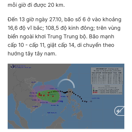
mỗi giờ đi được 20 km.
Giấy phép xuất bản số 110/GP - BTTTT cấp ngày 24.3.2020
© 2003-2026 Bản quyền thuộc về Báo Thanh Niên. Cấm sao
chép dưới mọi hình thức nếu không có sự chấp thuận bằng văn
Đến 13 giờ ngày 27.10, bão số 6 ở vào khoảng
bản. Phát triển bởi ePi Technologies, JSC.
16,6 độ vĩ bắc; 108,5 độ kinh đông; trên vùng
biển ngoài khơi Trung Trung bộ. Bão mạnh
cấp 10 - cấp 11, giật cấp 14, di chuyển theo
hướng tây tây nam.