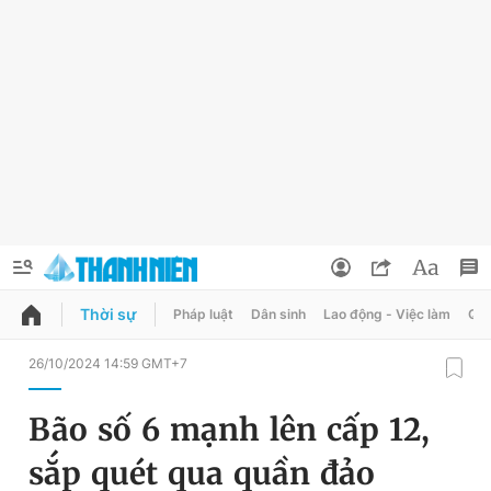
Thời sự
Pháp luật
Dân sinh
Lao động - Việc làm
Quy
QUẢNG CÁO
ĐẶT BÁO
26/10/2024 14:59 GMT+7
Thông tin tài khoản
Bão số 6 mạnh lên cấp 12,
Đổi mật khẩu
Chuyên mục
sắp quét qua quần đảo
Tin đã lưu