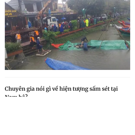
Chuyên gia nói gì về hiện tượng sấm sét tại
Nam bộ?
Th.S ông Lê Đình Quyết, Trưởng Phòng Dự báo Đài khí
tượng thủy văn khu vực Nam bộ, cho biết đêm qua
nhiều nơi ở Nam bộ ghi nhận lượng mưa vượt 100 mm,
sấm sét cường độ mạnh và nhiều do ảnh hưởng hoàn...