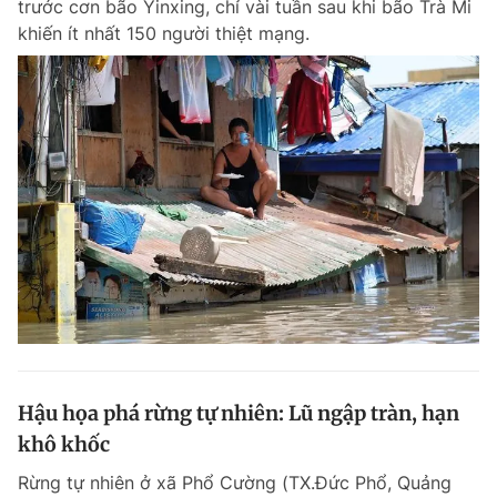
trước cơn bão Yinxing, chỉ vài tuần sau khi bão Trà Mi
Chuyên mục khác
khiến ít nhất 150 người thiệt mạng.
Tin đã xem
Chào ngày mới
Tin 24h
Đăng xuất
Tin thị trường
Tin 360
Video
Magazine
Sản phẩm khác
Tiện ích
Bạn cần biết
Thông tin tòa soạn
Liên hệ quảng cáo
Hậu họa phá rừng tự nhiên: Lũ ngập tràn, hạn
khô khốc
Rừng tự nhiên ở xã Phổ Cường (TX.Đức Phổ, Quảng