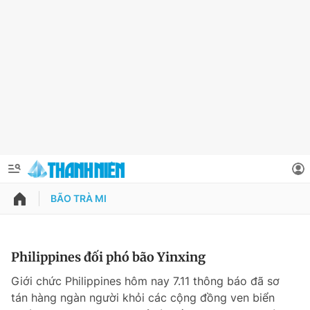
BÃO TRÀ MI
QUẢNG CÁO
ĐẶT BÁO
Thông tin tài khoản
Philippines đối phó bão Yinxing
Đổi mật khẩu
Giới chức Philippines hôm nay 7.11 thông báo đã sơ
Chuyên mục
tán hàng ngàn người khỏi các cộng đồng ven biển
Tin đã lưu