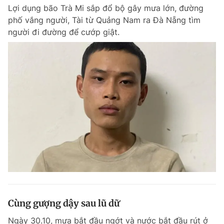
Lợi dụng bão Trà Mi sắp đổ bộ gây mưa lớn, đường
Giấy phép xuất bản số 110/GP - BTTTT cấp ngày 24.3.2020
© 2003-2026 Bản quyền thuộc về Báo Thanh Niên. Cấm sao chép
phố vắng người, Tài từ Quảng Nam ra Đà Nẵng tìm
dưới mọi hình thức nếu không có sự chấp thuận bằng văn bản.
người đi đường để cướp giật.
Phát triển bởi ePi Technologies, JSC.
Cùng gượng dậy sau lũ dữ
Ngày 30.10, mưa bắt đầu ngớt và nước bắt đầu rút ở