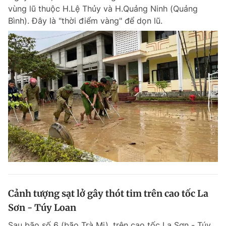
vùng lũ thuộc H.Lệ Thủy và H.Quảng Ninh (Quảng
Bình). Đây là "thời điểm vàng" để dọn lũ.
Cảnh tượng sạt lở gây thót tim trên cao tốc La
Sơn - Túy Loan
Sau bão số 6 (bão Trà Mi), trên cao tốc La Sơn - Túy