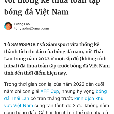
với thống kê thua toàn tập
Chuyên mục khác
bóng đá Việt Nam
Tin đã xem
Chào ngày mới
Tin 24h
Giang Lao
Đăng xuất
tonylaoho@gmail.com
Tin thị trường
Tin 360
Tờ SMMSPORT và Siamsport vừa thống kê
Video
Magazine
thành tích thi đấu của bóng đá nam, nữ Thái
Lan trong năm 2022 ở mọi cấp độ (không tính
futsal) đã thua toàn tập trước bóng đá Việt Nam
Sản phẩm khác
tính đến thời điểm hiện nay.
Tiện ích
Bạn cần biết
Trong thời gian còn lại của năm 2022 đến cuối
năm chỉ còn giải
AFF Cup
, nhưng hy vọng
bóng
Thông tin tòa soạn
Liên hệ quảng cáo
đá Thái Lan
có trận thắng trước
kình địch khu
vực Việt Nam
cũng tan tành do 2 đội không nằm
cùng bảng đấu. Cả hai đội chỉ có thể gặp nhau ở