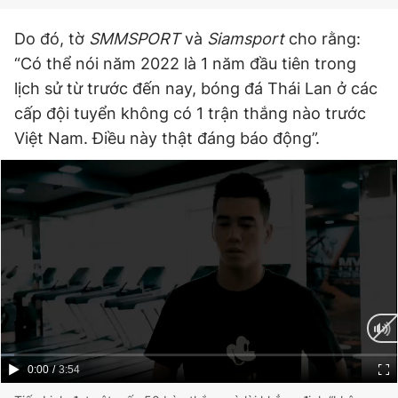
Giấy phép xuất bản số 110/GP - BTTTT cấp ngày 24.3.2020
© 2003-2026 Bản quyền thuộc về Báo Thanh Niên. Cấm sao
Do đó, tờ
SMMSPORT
và
Siamsport
cho rằng:
chép dưới mọi hình thức nếu không có sự chấp thuận bằng văn
“Có thể nói năm 2022 là 1 năm đầu tiên trong
bản. Phát triển bởi ePi Technologies, JSC.
lịch sử từ trước đến nay, bóng đá Thái Lan ở các
cấp đội tuyển không có 1 trận thắng nào trước
Việt Nam. Điều này thật đáng báo động”.
Current
0:00
/
Duration
3:54
Time