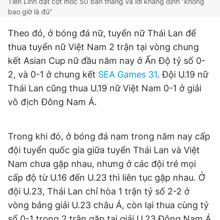
Tiến Linh đạt cột mốc 50 bàn thắng và lời khẳng định “không
bao giờ là đủ”
Theo đó, ở bóng đá nữ, tuyển nữ Thái Lan để
thua tuyển nữ Việt Nam 2 trận tại vòng chung
kết Asian Cup nữ đầu năm nay ở Ấn Độ tỷ số 0-
2, và 0-1 ở chung kết
SEA Games 31
. Đội U.19 nữ
Thái Lan cũng thua U.19 nữ Việt Nam 0-1 ở giải
vô địch Đông Nam Á.
Trong khi đó, ở bóng đá nam trong năm nay cấp
đội tuyển quốc gia giữa tuyển Thái Lan và Việt
Nam chưa gặp nhau, nhưng ở các đội trẻ mọi
cấp độ từ U.16 đến U.23 thì liên tục gặp nhau. Ở
đội U.23, Thái Lan chỉ hòa 1 trận tỷ số 2-2 ở
vòng bảng giải U.23 châu Á, còn lại thua cùng tỷ
số 0-1 trong 2 trận gặp tại giải U.23 Đông Nam Á