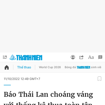
Thể thao
World Cup 2026
Bóng đá
sinh viên
QUẢNG CÁO
ĐẶT BÁO
11/10/2022 12:49 GMT+7
Thông tin tài khoản
Báo Thái Lan choáng váng
Đổi mật khẩu
Chuyên mục
Tin đã lưu