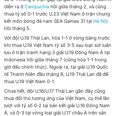
diễn ra ở
Campuchia
hồi giữa tháng 2, và cũng
thua tỷ số 0-1 trước U.23 Việt Nam ở trận chung
kết môn bóng đá nam SEA Games 31 tại
Hà Nội
hồi tháng 5.
Với đội U.19 Thái Lan, hòa 1-1 ở vòng bảng trước
khi thua U.19 Việt Nam tỷ số 3-5 sau loạt sút luân
lưu ở trận tranh hạng 3 giải U.19 Đông Nam Á tại
Indonesia hồi giữa tháng 7 (cũng hòa 1-1 trong
giờ đấu chính thức). Ngoài ra, tại giải U.19 Quốc
tế Thanh Niên đầu tháng 8, U.19 Thái Lan đã để
thua U.19 Việt Nam 0-1.
Chưa hết, đội U.16/U.17 Thái Lan gần đây cũng
thua đối thủ tương ứng của Việt Nam, cụ thể lần
lượt với tỷ số 0-2 tại bán kết giải U.16 Đông Nam
Á, và 0-3 tại vòng loại giải U.17 châu Á trên sân