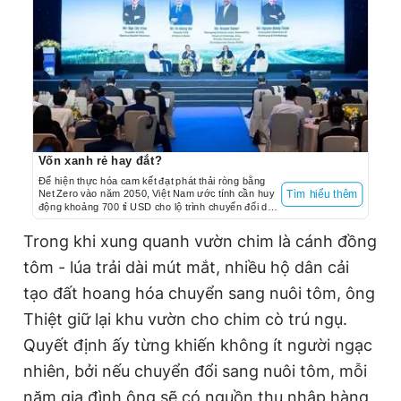
Vốn xanh rẻ hay đắt?
Để hiện thực hóa cam kết đạt phát thải ròng bằng
Net Zero vào năm 2050, Việt Nam ước tính cần huy
Tìm hiểu thêm
động khoảng 700 tỉ USD cho lộ trình chuyển đổi dài
hạn.
Trong khi xung quanh vườn chim là cánh đồng
tôm - lúa trải dài mút mắt, nhiều hộ dân cải
tạo đất hoang hóa chuyển sang nuôi tôm, ông
Thiệt giữ lại khu vườn cho chim cò trú ngụ.
Quyết định ấy từng khiến không ít người ngạc
nhiên, bởi nếu chuyển đổi sang nuôi tôm, mỗi
năm gia đình ông sẽ có nguồn thu nhập hàng