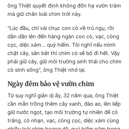
ông Thiệt quyết định không đốn hạ vườn tràm
mà giữ chân loài chim trời này.
"Lúc đầu, chỉ vài chục con cò về trú ngụ, rồi
dần dần lên đến hàng ngàn con cò, vạc, còng
cọc, diệc xám... quý hiếm. Tôi nghĩ nếu mình
chặt cây, săn bắt thì chim cò sẽ bỏ đi hết. Vậy
phải giữ cây, giữ môi trường sinh thái cho chim
cò sinh sống", ông Thiệt nhớ lại.
Ngày đêm bảo vệ vườn chim
Từ suy nghĩ giản dị ấy, 32 năm qua, ông Thiệt
cần mẫn trồng thêm cây xanh, đào ao, lên liếp
giữ nước ngọt, tạo môi trường tự nhiên để cò
trắng, cò nhạn, vạc, còng cọc, diệc xám cùng
nhiều loài chim hoang dã, quý hiếm nằm trong