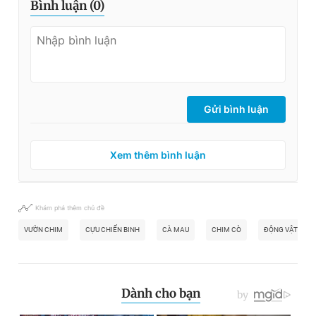
Bình luận (
0
)
Gửi bình luận
Xem thêm bình luận
Khám phá thêm chủ đề
VƯỜN CHIM
CỰU CHIẾN BINH
CÀ MAU
CHIM CÒ
ĐỘNG VẬT HOA