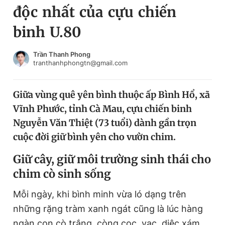
độc nhất của cựu chiến
Chuyên mục khác
Tin đã xem
binh U.80
Chào ngày mới
Tin 24h
Đăng xuất
Trần Thanh Phong
tranthanhphongtn@gmail.com
Tin thị trường
Tin 360
Giữa vùng quê yên bình thuộc ấp Bình Hổ, xã
Video
Magazine
Vĩnh Phước, tỉnh Cà Mau, cựu chiến binh
Nguyễn Văn Thiệt (73 tuổi) dành gần trọn
Sản phẩm khác
cuộc đời giữ bình yên cho vườn chim.
Tiện ích
Bạn cần biết
Giữ cây, giữ môi trường sinh thái cho
chim cò sinh sống
Thông tin tòa soạn
Liên hệ quảng cáo
Mỗi ngày, khi bình minh vừa ló dạng trên
những rặng tràm xanh ngát cũng là lúc hàng
ngàn con cò trắng, còng cọc, vạc, diệc xám,