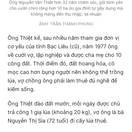
Ông Nguyễn Văn Thiệt hơn 32 năm chăm sóc, giữ bình yên
Giấy phép xuất bản số 110/GP - BTTTT cấp ngày 24.3.2020
cho vườn chim rộng hơn 10 ha do gia đình tự gầy dựng mà
© 2003-2026 Bản quyền thuộc về Báo Thanh Niên. Cấm sao
không màng đến thu nhập, lợi nhuận
chép dưới mọi hình thức nếu không có sự chấp thuận bằng văn
bản. Phát triển bởi ePi Technologies, JSC.
ẢNH: TRẦN THANH PHONG
Ông Thiệt kể, sau nhiều năm tham gia đơn vị
cơ yếu của tỉnh Bạc Liêu (cũ), năm 1977 ông
về cưới vợ, lập nghiệp và được cha mẹ cho 10
công đất. Thời điểm đó, đất hoang hóa, cỏ
mọc cao hơn bụng người nên không thể trồng
lúa, vợ chồng ông phải làm thuê đủ nghề để
kiếm sống.
Ông Thiệt đào đất mướn, mỗi ngày được chủ
trả công 1 giạ lúa (khoảng 20 kg), vợ ông là bà
Nguyễn Thị Sia (72 tuổi) đi cấy lúa thuê.