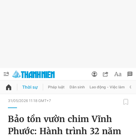
Thời sự
Pháp luật
Dân sinh
Lao động - Việc làm
Quy
QUẢNG CÁO
ĐẶT BÁO
31/05/2026 11:18 GMT+7
Thông tin tài khoản
Bảo tồn vườn chim Vĩnh
Đổi mật khẩu
Chuyên mục
Phước: Hành trình 32 năm
Tin đã lưu