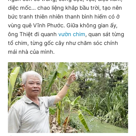
diệc mốc... chao liệng khắp bầu trời, tạo nên
bức tranh thiên nhiên thanh bình hiếm có ở
Đọc Thanh Niên trên điện thoại
vùng quê Vĩnh Phước. Giữa không gian ấy,
ông Thiệt đi quanh
vườn chim
, quan sát từng
tổ chim, từng gốc cây như chăm sóc chính
mái nhà của mình.
Theo dõi báo trên
Hotline
Liên hệ quảng cáo
0906 645 777
0908 780 404
Đặt báo
Quảng cáo
RSS
Tòa soạn
Chính sách bảo
Tổng biên tập: Nguyễn Ngọc Toàn
Phó tổng biên tập thường trực: Hải Thành
Phó tổng biên tập: Lâm Hiếu Dũng
Phó tổng biên tập: Trần Việt Hưng
Tổng thư ký tòa soạn: Đức Trung