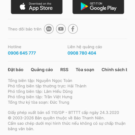
Theo dõi báo trên
Hotline
Liên hệ quảng cáo
0906 645 777
0908 780 404
Đặt báo
Quảng cáo
RSS
Tòa soạn
Chính sách bảo
Tổng biên tập: Nguyễn Ngọc Toàn
Phó tổng biên tập thường trực: Hải Thành
Phó tổng biên tập: Lâm Hiếu Dũng
Phó tổng biên tập: Trần Việt Hưng
Tổng thư ký tòa soạn: Đức Trung
Giấy phép xuất bản số 110/GP - BTTTT cấp ngày 24.3.2020
© 2003-2026 Bản quyền thuộc về Báo Thanh Niên.
Cấm sao chép dưới mọi hình thức nếu không có sự chấp thuận
bằng văn bản.