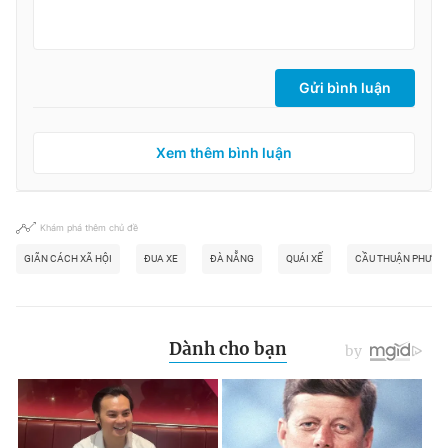
Gửi bình luận
Xem thêm bình luận
Khám phá thêm chủ đề
GIÃN CÁCH XÃ HỘI
ĐUA XE
ĐÀ NẴNG
QUÁI XẾ
CẦU THUẬN PHƯỚC