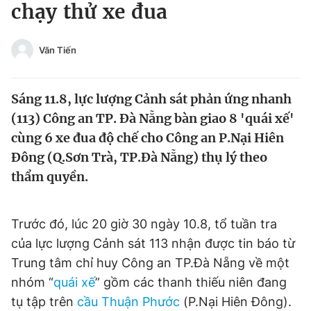
chạy thử xe đua
Tin đã xem
Chào ngày mới
Tin 24h
Đăng xuất
Văn Tiến
Tin thị trường
Tin 360
Sáng 11.8, lực lượng Cảnh sát phản ứng nhanh
Video
Magazine
(113) Công an TP. Đà Nẵng bàn giao 8 'quái xế'
cùng 6 xe đua độ chế cho Công an P.Nại Hiên
Đông (Q.Sơn Trà, TP.Đà Nẵng) thụ lý theo
Sản phẩm khác
thẩm quyền.
Tiện ích
Bạn cần biết
Trước đó, lúc 20 giờ 30 ngày 10.8, tổ tuần tra
Thông tin tòa soạn
Liên hệ quảng cáo
của lực lượng Cảnh sát 113 nhận được tin báo từ
Trung tâm chỉ huy Công an TP.Đà Nẵng về một
nhóm “
quái xế
” gồm các thanh thiếu niên đang
tụ tập trên
cầu Thuận Phước
(P.Nại Hiên Đông).