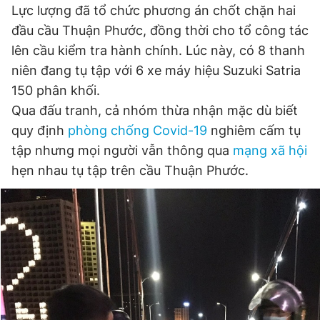
Lực lượng đã tổ chức phương án chốt chặn hai
Đọc Thanh Niên trên điện thoại
đầu cầu Thuận Phước, đồng thời cho tổ công tác
lên cầu kiểm tra hành chính. Lúc này, có 8 thanh
niên đang tụ tập với 6 xe máy hiệu Suzuki Satria
150 phân khối.
Qua đấu tranh, cả nhóm thừa nhận mặc dù biết
Theo dõi báo trên
quy định
phòng chống Covid-19
nghiêm cấm tụ
tập nhưng mọi người vẫn thông qua
mạng xã hội
Hotline
Liên hệ quảng cáo
hẹn nhau tụ tập trên cầu Thuận Phước.
0906 645 777
0908 780 404
Đặt báo
Quảng cáo
RSS
Tòa soạn
Chính sách bảo
Tổng biên tập: Nguyễn Ngọc Toàn
Phó tổng biên tập thường trực: Hải Thành
Phó tổng biên tập: Lâm Hiếu Dũng
Phó tổng biên tập: Trần Việt Hưng
Tổng thư ký tòa soạn: Đức Trung
Giấy phép xuất bản số 110/GP - BTTTT cấp ngày 24.3.2020