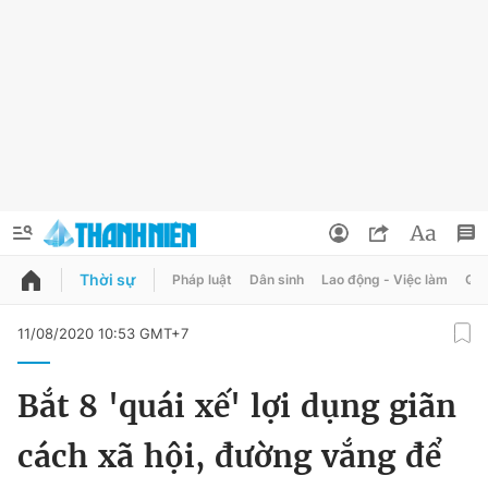
Thời sự
Pháp luật
Dân sinh
Lao động - Việc làm
Quy
QUẢNG CÁO
ĐẶT BÁO
11/08/2020 10:53 GMT+7
Thông tin tài khoản
Bắt 8 'quái xế' lợi dụng giãn
Đổi mật khẩu
Chuyên mục
cách xã hội, đường vắng để
Tin đã lưu
Chuyên mục khác