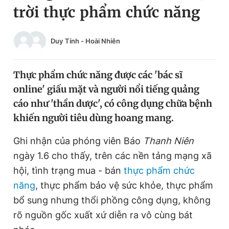
trời thực phẩm chức năng
Chuyên mục khác
Tin đã xem
Chào ngày mới
Tin 24h
Duy Tính
-
Hoài Nhiên
Đăng xuất
Tin thị trường
Tin 360
Thực phẩm chức năng được các 'bác sĩ
online' giấu mặt và người nổi tiếng quảng
Video
Magazine
cáo như 'thần dược', có công dụng chữa bệnh
khiến người tiêu dùng hoang mang.
Sản phẩm khác
Ghi nhận của phóng viên Báo
Thanh Niên
ngày 1.6 cho thấy, trên các nền tảng mạng xã
Tiện ích
Bạn cần biết
hội, tình trạng mua - bán
thực phẩm chức
năng
, thực phẩm bảo vệ sức khỏe, thực phẩm
Thông tin tòa soạn
Liên hệ quảng cáo
bổ sung nhưng thổi phồng công dụng, không
rõ nguồn gốc xuất xứ diễn ra vô cùng bát