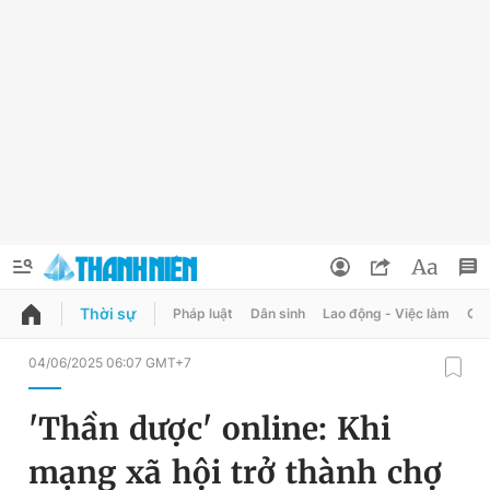
Thời sự
Pháp luật
Dân sinh
Lao động - Việc làm
Quy
QUẢNG CÁO
ĐẶT BÁO
04/06/2025 06:07 GMT+7
Thông tin tài khoản
'Thần dược' online: Khi
Đổi mật khẩu
Chuyên mục
mạng xã hội trở thành chợ
Tin đã lưu