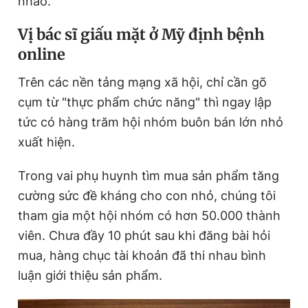
nháo.
Vị bác sĩ giấu mặt ở Mỹ định bệnh
Đọc Thanh Niên trên điện thoại
online
Trên các nền tảng mạng xã hội, chỉ cần gõ
cụm từ "thực phẩm chức năng" thì ngay lập
tức có hàng trăm hội nhóm buôn bán lớn nhỏ
Theo dõi báo trên
xuất hiện.
Hotline
Liên hệ quảng cáo
Trong vai phụ huynh tìm mua sản phẩm tăng
0906 645 777
0908 780 404
cường sức đề kháng cho con nhỏ, chúng tôi
tham gia một hội nhóm có hơn 50.000 thành
Đặt báo
Quảng cáo
RSS
Tòa soạn
Chính sách bảo
viên. Chưa đầy 10 phút sau khi đăng bài hỏi
Tổng biên tập: Nguyễn Ngọc Toàn
mua, hàng chục tài khoản đã thi nhau bình
Phó tổng biên tập thường trực: Hải Thành
Phó tổng biên tập: Lâm Hiếu Dũng
luận giới thiệu sản phẩm.
Phó tổng biên tập: Trần Việt Hưng
Tổng thư ký tòa soạn: Đức Trung