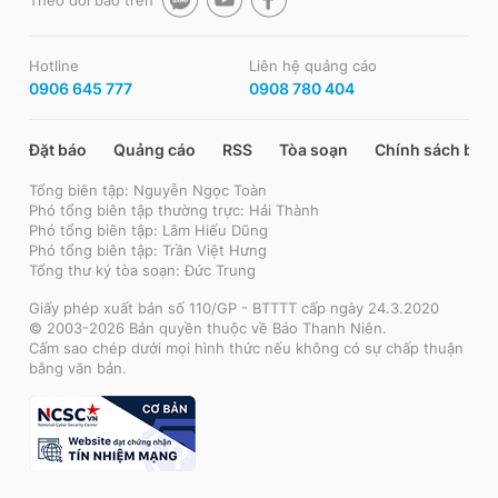
Hotline
Liên hệ quảng cáo
0906 645 777
0908 780 404
Đặt báo
Quảng cáo
RSS
Tòa soạn
Chính sách bảo
Tổng biên tập: Nguyễn Ngọc Toàn
Phó tổng biên tập thường trực: Hải Thành
Phó tổng biên tập: Lâm Hiếu Dũng
Phó tổng biên tập: Trần Việt Hưng
Tổng thư ký tòa soạn: Đức Trung
Giấy phép xuất bản số 110/GP - BTTTT cấp ngày 24.3.2020
© 2003-2026 Bản quyền thuộc về Báo Thanh Niên.
Cấm sao chép dưới mọi hình thức nếu không có sự chấp thuận
bằng văn bản.