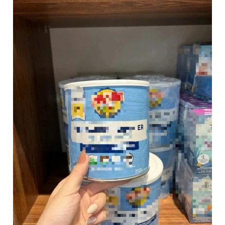
Giấy phép xuất bản số 110/GP - BTTTT cấp ngày 24.3.2020
© 2003-2026 Bản quyền thuộc về Báo Thanh Niên. Cấm sao
chép dưới mọi hình thức nếu không có sự chấp thuận bằng văn
bản. Phát triển bởi ePi Technologies, JSC.