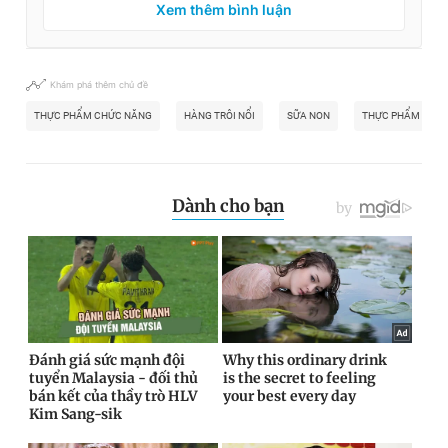
Xem thêm bình luận
Khám phá thêm chủ đề
THỰC PHẨM CHỨC NĂNG
HÀNG TRÔI NỔI
SỮA NON
THỰC PHẨM BỔ S