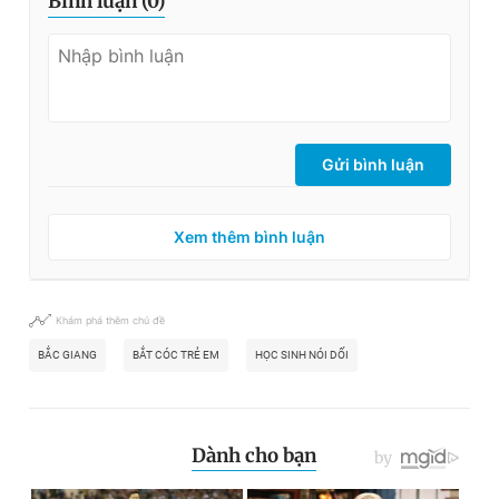
Bình luận (
0
)
Gửi bình luận
Xem thêm bình luận
Khám phá thêm chủ đề
BẮC GIANG
BẮT CÓC TRẺ EM
HỌC SINH NÓI DỐI