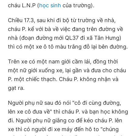
cháu L.N.P (
học sinh
của trường).
Chiều 17.3, sau khi đi bộ từ trường về nhà,
Đọc Thanh Niên trên điện thoại
cháu P. kể với bà về việc đang trên đường về
nhà (đoạn đường mới QL37 đi xã Tân Hưng)
thì có một xe ô tô màu trắng đỗ lại bên đường.
Theo dõi báo trên
Trên xe có một nam giới cầm lái, đồng thời
một nữ giới xuống xe, lại gần và đưa cho cháu
Hotline
Liên hệ quảng cáo
P. một chiếc thạch. Cháu P. không nhận và
0906 645 777
0908 780 404
gạt ra.
Đặt báo
Quảng cáo
RSS
Tòa soạn
Chính sách bảo
Người phụ nữ sau đó nói "cô đi cùng đường,
Tổng biên tập: Nguyễn Ngọc Toàn
lên xe cô đưa về" thì cháu P. và bạn học không
Phó tổng biên tập thường trực: Hải Thành
đi. Người phụ nữ giằng co để kéo cháu P. lên
Phó tổng biên tập: Lâm Hiếu Dũng
Phó tổng biên tập: Trần Việt Hưng
xe thì có người đi xe máy đến hô to "chúng
Tổng thư ký tòa soạn: Đức Trung