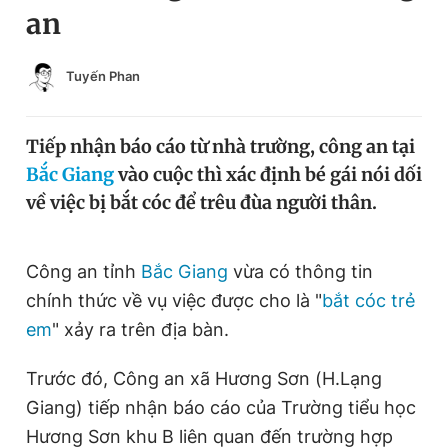
an
Chuyên mục khác
Tin đã xem
Chào ngày mới
Tin 24h
Tuyến Phan
Đăng xuất
Tin thị trường
Tin 360
Tiếp nhận báo cáo từ nhà trường, công an tại
Bắc Giang
vào cuộc thì xác định bé gái nói dối
Video
Magazine
về việc bị bắt cóc để trêu đùa người thân.
Sản phẩm khác
Công an tỉnh
Bắc Giang
vừa có thông tin
chính thức về vụ việc được cho là "
bắt cóc trẻ
Tiện ích
Bạn cần biết
em
" xảy ra trên địa bàn.
Thông tin tòa soạn
Liên hệ quảng cáo
Trước đó, Công an xã Hương Sơn (H.Lạng
Giang) tiếp nhận báo cáo của Trường tiểu học
Hương Sơn khu B liên quan đến trường hợp