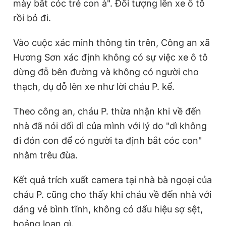
mày bắt cóc trẻ con à". Đối tượng lên xe ô tô
Giấy phép xuất bản số 110/GP - BTTTT cấp ngày 24.3.2020
rồi bỏ đi.
© 2003-2026 Bản quyền thuộc về Báo Thanh Niên. Cấm sao
chép dưới mọi hình thức nếu không có sự chấp thuận bằng văn
bản. Phát triển bởi ePi Technologies, JSC.
Vào cuộc xác minh thông tin trên, Công an xã
Hương Sơn xác định không có sự việc xe ô tô
dừng đỗ bên đường và không có người cho
thạch, dụ dỗ lên xe như lời cháu P. kể.
Theo công an, cháu P. thừa nhận khi về đến
nhà đã nói dối dì của mình với lý do "dì không
đi đón con để có người ta định bắt cóc con"
nhằm trêu đùa.
Kết quả trích xuất camera tại nhà bà ngoại của
cháu P. cũng cho thấy khi cháu về đến nhà với
dáng vẻ bình tĩnh, không có dấu hiệu sợ sệt,
hoảng loạn gì.