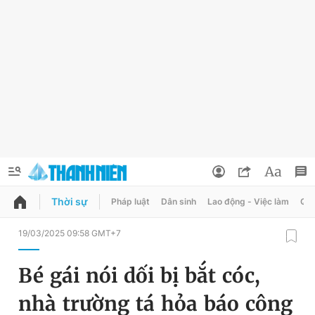
Thời sự
Pháp luật
Dân sinh
Lao động - Việc làm
Quy
QUẢNG CÁO
ĐẶT BÁO
19/03/2025 09:58 GMT+7
Thông tin tài khoản
Bé gái nói dối bị bắt cóc,
Đổi mật khẩu
Chuyên mục
nhà trường tá hỏa báo công
Tin đã lưu