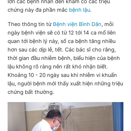
lớn các bệnh nhân đến khám có các triệu
Giấy phép xuất bản số 110/GP - BTTTT cấp ngày 24.3.2020
chứng này đa phần mắc
bệnh lậu
.
© 2003-2026 Bản quyền thuộc về Báo Thanh Niên. Cấm sao
chép dưới mọi hình thức nếu không có sự chấp thuận bằng văn
bản. Phát triển bởi ePi Technologies, JSC.
Theo thông tin từ
Bệnh viện Bình Dân
, mỗi
ngày bệnh viện sẽ có từ 12 tới 14 ca mổ liên
quan tới bệnh lý này, số ca bệnh tăng nhiều
hơn sau các dịp lễ, tết. Các bác sĩ cho rằng,
thời gian đầu nhiễm bệnh, biểu hiện của bệnh
lậu không rõ ràng nên rất khó nhận biết.
Khoảng 10 - 20 ngày sau khi nhiễm vi khuẩn
lậu, người bệnh mới thấy xuất hiện những triệu
chứng bất thường.