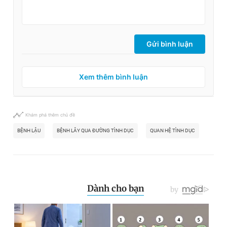
Gửi bình luận
Xem thêm bình luận
Khám phá thêm chủ đề
BỆNH LẬU
BỆNH LÂY QUA ĐƯỜNG TÌNH DỤC
QUAN HỆ TÌNH DỤC