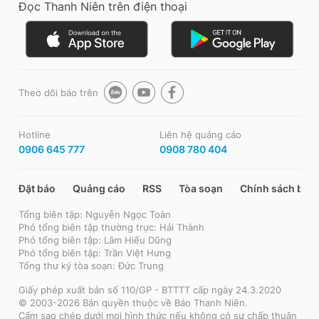
Đọc Thanh Niên trên điện thoại
Theo dõi báo trên
Hotline
Liên hệ quảng cáo
0906 645 777
0908 780 404
Đặt báo
Quảng cáo
RSS
Tòa soạn
Chính sách bảo
Tổng biên tập: Nguyễn Ngọc Toàn
Phó tổng biên tập thường trực: Hải Thành
Phó tổng biên tập: Lâm Hiếu Dũng
Phó tổng biên tập: Trần Việt Hưng
Tổng thư ký tòa soạn: Đức Trung
Giấy phép xuất bản số 110/GP - BTTTT cấp ngày 24.3.2020
© 2003-2026 Bản quyền thuộc về Báo Thanh Niên.
Cấm sao chép dưới mọi hình thức nếu không có sự chấp thuận