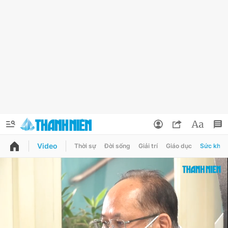
Video
Thời sự
Đời sống
Giải trí
Giáo dục
Sức khỏe
QUẢNG CÁO
ĐẶT BÁO
Thông tin tài khoản
Đổi mật khẩu
Chuyên mục
Tin đã lưu