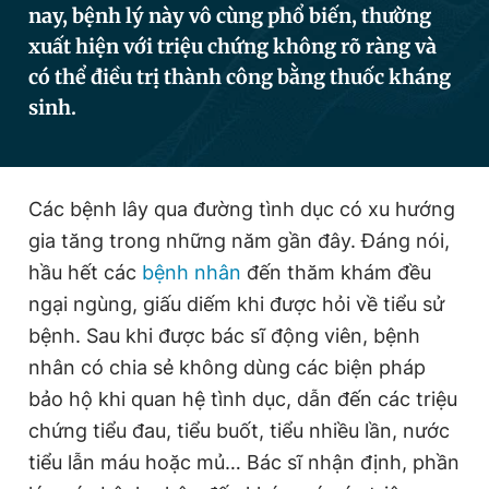
nay, bệnh lý này vô cùng phổ biến, thường
xuất hiện với triệu chứng không rõ ràng và
có thể điều trị thành công bằng thuốc kháng
Đọc Thanh Niên trên điện thoại
sinh.
Các bệnh lây qua đường tình dục có xu hướng
Theo dõi báo trên
gia tăng trong những năm gần đây. Đáng nói,
hầu hết các
bệnh nhân
đến thăm khám đều
Hotline
Liên hệ quảng cáo
0906 645 777
0908 780 404
ngại ngùng, giấu diếm khi được hỏi về tiểu sử
bệnh. Sau khi được bác sĩ động viên, bệnh
Đặt báo
Quảng cáo
RSS
Tòa soạn
Chính sách bảo
nhân có chia sẻ không dùng các biện pháp
Tổng biên tập: Nguyễn Ngọc Toàn
bảo hộ khi quan hệ tình dục, dẫn đến các triệu
Phó tổng biên tập thường trực: Hải Thành
chứng tiểu đau, tiểu buốt, tiểu nhiều lần, nước
Phó tổng biên tập: Lâm Hiếu Dũng
Phó tổng biên tập: Trần Việt Hưng
tiểu lẫn máu hoặc mủ… Bác sĩ nhận định, phần
Tổng thư ký tòa soạn: Đức Trung