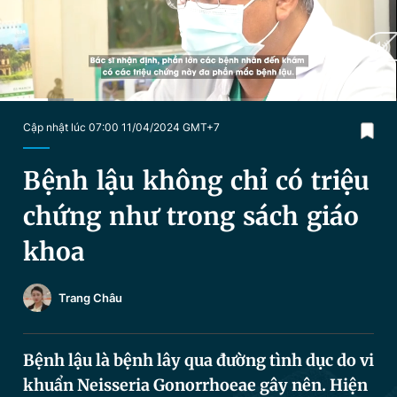
Chuyên mục khác
Tin đã xem
Chào ngày mới
Tin 24h
Đăng xuất
Tin thị trường
Tin 360
Current
0:29
/
Duration
3:53
Cập nhật lúc 07:00 11/04/2024 GMT+7
Time
Video
Magazine
Bệnh lậu không chỉ có triệu
chứng như trong sách giáo
Sản phẩm khác
khoa
Tiện ích
Bạn cần biết
Trang Châu
Thông tin tòa soạn
Liên hệ quảng cáo
Bệnh lậu là bệnh lây qua đường tình dục do vi
khuẩn Neisseria Gonorrhoeae gây nên. Hiện