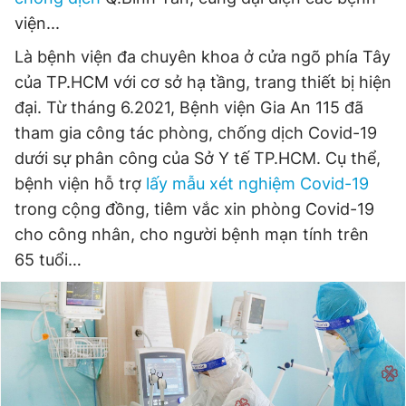
viện...
Là bệnh viện đa chuyên khoa ở cửa ngõ phía Tây
Đọc Thanh Niên trên điện thoại
của TP.HCM với cơ sở hạ tầng, trang thiết bị hiện
đại. Từ tháng 6.2021, Bệnh viện Gia An 115 đã
tham gia công tác phòng, chống dịch Covid-19
dưới sự phân công của Sở Y tế TP.HCM. Cụ thể,
Theo dõi báo trên
bệnh viện hỗ trợ
lấy mẫu xét nghiệm Covid-19
trong cộng đồng, tiêm vắc xin phòng Covid-19
Hotline
Liên hệ quảng cáo
cho công nhân, cho người bệnh mạn tính trên
0906 645 777
0908 780 404
65 tuổi…
Đặt báo
Quảng cáo
RSS
Tòa soạn
Chính sách bảo
Tổng biên tập: Nguyễn Ngọc Toàn
Phó tổng biên tập thường trực: Hải Thành
Phó tổng biên tập: Lâm Hiếu Dũng
Phó tổng biên tập: Trần Việt Hưng
Tổng thư ký tòa soạn: Đức Trung