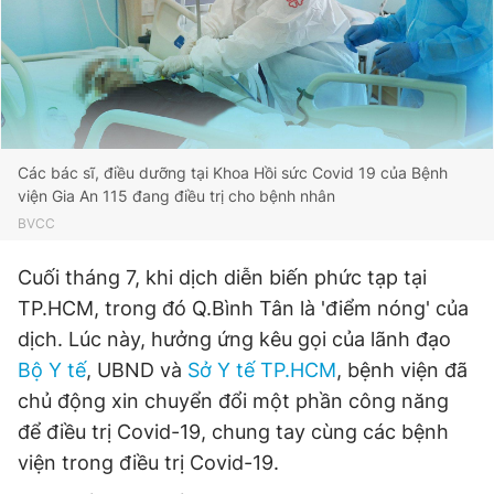
Giấy phép xuất bản số 110/GP - BTTTT cấp ngày 24.3.2020
© 2003-2026 Bản quyền thuộc về Báo Thanh Niên. Cấm sao
chép dưới mọi hình thức nếu không có sự chấp thuận bằng văn
bản. Phát triển bởi ePi Technologies, JSC.
Các bác sĩ, điều dưỡng tại Khoa Hồi sức Covid 19 của Bệnh
viện Gia An 115 đang điều trị cho bệnh nhân
BVCC
Cuối tháng 7, khi dịch diễn biến phức tạp tại
TP.HCM, trong đó Q.Bình Tân là 'điểm nóng' của
dịch. Lúc này, hưởng ứng kêu gọi của lãnh đạo
Bộ Y tế
, UBND và
Sở Y tế TP.HCM
, bệnh viện đã
chủ động xin chuyển đổi một phần công năng
để điều trị Covid-19, chung tay cùng các bệnh
viện trong điều trị Covid-19.