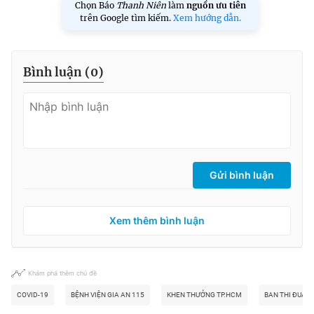
Chọn Báo
Thanh Niên
làm
nguồn ưu tiên
trên Google tìm kiếm.
Xem hướng dẫn.
Bình luận (
0
)
Gửi bình luận
Xem thêm bình luận
Khám phá thêm chủ đề
COVID-19
BỆNH VIỆN GIA AN 115
KHEN THƯỞNG TP.HCM
BAN THI ĐUA