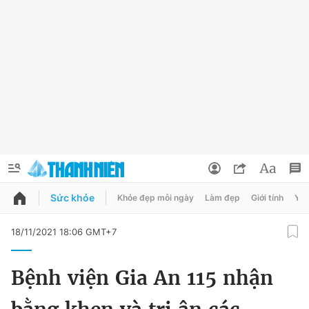
Sức khỏe
Khỏe đẹp mỗi ngày
Làm đẹp
Giới tính
Y t
QUẢNG CÁO
ĐẶT BÁO
18/11/2021 18:06 GMT+7
Thông tin tài khoản
Bệnh viện Gia An 115 nhận
Đổi mật khẩu
Chuyên mục
Tin đã lưu