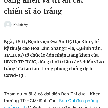
bằng khen và tri ân các
Chuyên mục khác
chiến sĩ áo trắng
Tin đã xem
Chào ngày mới
Tin 24h
Đăng xuất
Khánh Vy
Tin thị trường
Tin 360
Ngày 18.11, Bệnh viện Gia An 115 (tại Khu y tế
Video
Magazine
kỹ thuật cao Hoa Lâm Shangri-la, Q.Bình Tân,
TP.HCM) tổ chức lễ đón nhận Bằng khen của
UBND TP.HCM, đồng thời tri ân các 'chiến sĩ áo
Sản phẩm khác
trắng' đã tận tâm trong phòng chống dịch
Tiện ích
Bạn cần biết
Covid-19 .
Thông tin tòa soạn
Liên hệ quảng cáo
Tham dự buổi lễ có đại diện Ban Thi đua - Khen
thưởng TP.HCM; lãnh đạo,
Ban Chỉ đạo phòng
chống dịch
Q.Bình Tân, cùng đại diện các bệnh