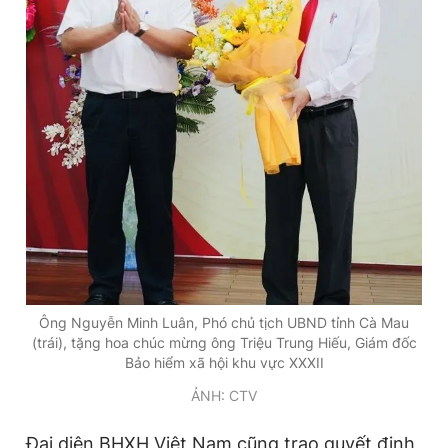
Giấy phép xuất bản số 110/GP - BTTTT cấp ngày 24.3.2020
© 2003-2026 Bản quyền thuộc về Báo Thanh Niên. Cấm sao
chép dưới mọi hình thức nếu không có sự chấp thuận bằng văn
bản. Phát triển bởi ePi Technologies, JSC.
Ông Nguyễn Minh Luân, Phó chủ tịch UBND tỉnh Cà Mau
(trái), tặng hoa chúc mừng ông Triệu Trung Hiếu, Giám đốc
Bảo hiểm xã hội khu vực XXXII
ẢNH: CTV
Đại diện BHXH Việt Nam cũng trao quyết định