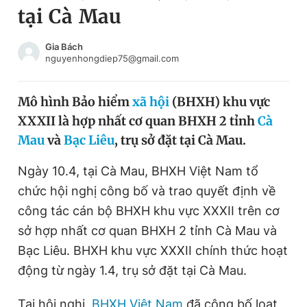
tại Cà Mau
Chuyên mục khác
Tin đã xem
Chào ngày mới
Tin 24h
Gia Bách
nguyenhongdiep75@gmail.com
Đăng xuất
Tin thị trường
Tin 360
Mô hình Bảo hiểm
xã hội
(BHXH) khu vực
XXXII là hợp nhất cơ quan BHXH 2 tỉnh
Cà
Video
Magazine
Mau
và
Bạc Liêu
, trụ sở đặt tại Cà Mau.
Ngày 10.4, tại Cà Mau, BHXH Việt Nam tổ
Sản phẩm khác
chức hội nghị công bố và trao quyết định về
Tiện ích
Bạn cần biết
công tác cán bộ BHXH khu vực XXXII trên cơ
sở hợp nhất cơ quan BHXH 2 tỉnh Cà Mau và
Bạc Liêu. BHXH khu vực XXXII chính thức hoạt
Thông tin tòa soạn
Liên hệ quảng cáo
động từ ngày 1.4, trụ sở đặt tại Cà Mau.
Tại hội nghị,
BHXH Việt Nam
đã công bố loạt