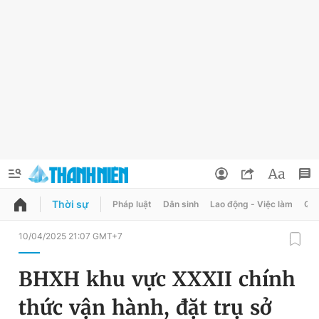
Thời sự
Pháp luật
Dân sinh
Lao động - Việc làm
Quy
QUẢNG CÁO
ĐẶT BÁO
10/04/2025 21:07 GMT+7
Thông tin tài khoản
BHXH khu vực XXXII chính
Đổi mật khẩu
Chuyên mục
thức vận hành, đặt trụ sở
Tin đã lưu