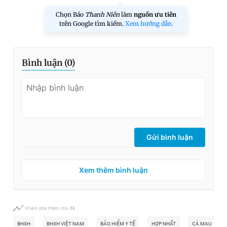
Chọn Báo
Thanh Niên
làm
nguồn ưu tiên
trên Google tìm kiếm.
Xem hướng dẫn.
Bình luận (
0
)
Gửi bình luận
Xem thêm bình luận
Khám phá thêm chủ đề
BHXH
BHXH VIỆT NAM
BẢO HIỂM Y TẾ
HỢP NHẤT
CÀ MAU