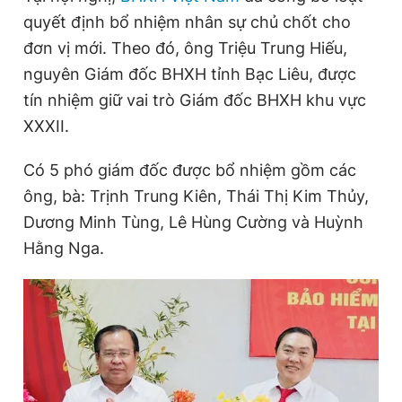
quyết định bổ nhiệm nhân sự chủ chốt cho
đơn vị mới. Theo đó, ông Triệu Trung Hiếu,
Đọc Thanh Niên trên điện thoại
nguyên Giám đốc BHXH tỉnh Bạc Liêu, được
tín nhiệm giữ vai trò Giám đốc BHXH khu vực
XXXII.
Có 5 phó giám đốc được bổ nhiệm gồm các
Theo dõi báo trên
ông, bà: Trịnh Trung Kiên, Thái Thị Kim Thủy,
Dương Minh Tùng, Lê Hùng Cường và Huỳnh
Hotline
Liên hệ quảng cáo
0906 645 777
0908 780 404
Hằng Nga.
Đặt báo
Quảng cáo
RSS
Tòa soạn
Chính sách bảo
Tổng biên tập: Nguyễn Ngọc Toàn
Phó tổng biên tập thường trực: Hải Thành
Phó tổng biên tập: Lâm Hiếu Dũng
Phó tổng biên tập: Trần Việt Hưng
Tổng thư ký tòa soạn: Đức Trung