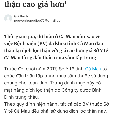
thận cao giá hơn'
Tin đã xem
Chào ngày mới
Tin 24h
Gia Bách
Đăng xuất
nguyenhongdiep75@gmail.com
Tin thị trường
Tin 360
Thời gian qua, dư luận ở Cà Mau xôn xao về
Video
Magazine
việc Bệnh viện (BV) đa khoa tỉnh Cà Mau đấu
thầu lại dịch lọc thận với giá cao hơn giá Sở Y tế
Cà Mau từng đấu thầu mua sắm tập trung.
Sản phẩm khác
Trước đó, cuối năm 2017, Sở Y tế tỉnh
Cà Mau
tổ
Tiện ích
Bạn cần biết
chức đấu thầu tập trung mua sắm thuốc sử dụng
chung cho toàn tỉnh. Trong danh mục này có
Thông tin tòa soạn
Liên hệ quảng cáo
mặt hàng dịch lọc thận do Công ty dược Bình
Định trúng thầu.
Theo quy định hiện hành, tất cả các BV thuộc Sở
Y tế Cà Mau đều phải sử dụng dịch lọc thận này.