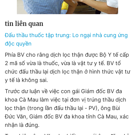
© 2003-2026 Bản quyền thuộc về Báo Thanh Niên. Cấm sao
chép dưới mọi hình thức nếu không có sự chấp thuận bằng văn
bản. Phát triển bởi ePi Technologies, JSC.
tin liên quan
Đấu thầu thuốc tập trung: Lo ngại nhà cung ứng
độc quyền
Phía BV cho rằng dịch lọc thận được Bộ Y tế cấp
2 mã số vừa là thuốc, vừa là vật tư y tế. BV tổ
chức đấu thầu lại dịch lọc thận ở hình thức vật tư
y tế là không sai.
Trước dư luận về việc con gái Giám đốc BV đa
khoa Cà Mau làm việc tại đơn vị trúng thầu dịch
lọc thận (trong lần đấu thầu lại - PV), ông Bùi
Đức Văn, Giám đốc BV đa khoa tỉnh Cà Mau, xác
nhận là đúng.