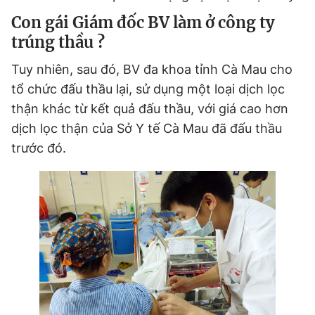
Con gái Giám đốc BV làm ở công ty
Đọc Thanh Niên trên điện thoại
trúng thầu ?
Tuy nhiên, sau đó, BV đa khoa tỉnh Cà Mau cho
tổ chức đấu thầu lại, sử dụng một loại dịch lọc
thận khác từ kết quả đấu thầu, với giá cao hơn
Theo dõi báo trên
dịch lọc thận của Sở Y tế Cà Mau đã đấu thầu
trước đó.
Hotline
Liên hệ quảng cáo
0906 645 777
0908 780 404
Đặt báo
Quảng cáo
RSS
Tòa soạn
Chính sách bảo
Tổng biên tập: Nguyễn Ngọc Toàn
Phó tổng biên tập thường trực: Hải Thành
Phó tổng biên tập: Lâm Hiếu Dũng
Phó tổng biên tập: Trần Việt Hưng
Tổng thư ký tòa soạn: Đức Trung
Giấy phép xuất bản số 110/GP - BTTTT cấp ngày 24.3.2020