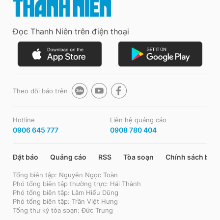
Đọc Thanh Niên trên điện thoại
Theo dõi báo trên
Hotline
Liên hệ quảng cáo
0906 645 777
0908 780 404
Đặt báo
Quảng cáo
RSS
Tòa soạn
Chính sách bảo
Tổng biên tập: Nguyễn Ngọc Toàn
Phó tổng biên tập thường trực: Hải Thành
Phó tổng biên tập: Lâm Hiếu Dũng
Phó tổng biên tập: Trần Việt Hưng
Tổng thư ký tòa soạn: Đức Trung