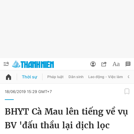
Thời sự
Pháp luật
Dân sinh
Lao động - Việc làm
Quy
QUẢNG CÁO
ĐẶT BÁO
18/06/2019 15:29 GMT+7
Thông tin tài khoản
BHYT Cà Mau lên tiếng về vụ
Đổi mật khẩu
Chuyên mục
BV 'đấu thầu lại dịch lọc
Tin đã lưu
Chuyên mục khác