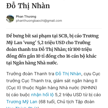
Đỗ Thị Nhàn
Chuyên mục khác
Tin đã xem
Chào ngày mới
Tin 24h
Phan Thương
phanthuongbaochi@gmail.com
Đăng xuất
Tin thị trường
Tin 360
Để bưng bít sai phạm tại SCB, bị cáo Trương
Mỹ Lan 'vung' 5,2 triệu USD cho Trưởng
Video
Magazine
đoàn thanh tra Đỗ Thị Nhàn; từ 100 triệu
đồng đến gần 10 tỉ đồng cho 16 cán bộ khác
tại Ngân hàng Nhà nước.
Sản phẩm khác
Tiện ích
Trưởng đoàn Thanh tra
Bạn cần biết
Đỗ Thị Nhàn
, cựu Cục
trưởng Cục Thanh tra, giám sát ngân hàng II
(Cục II) thuộc Ngân hàng Nhà nước (NHNN)
Thông tin tòa soạn
Liên hệ quảng cáo
bị cáo buộc
nhận hối lộ
5,2 triệu USD từ bị cáo
Trương Mỹ Lan
(68 tuổi, Chủ tịch Tập đoàn