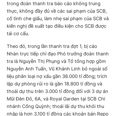
trong đoàn thanh tra báo cáo không trung
n
i
thực, không đầy đủ về các sai phạm của SCB,
t
o
cố tình che giấu, làm nhẹ sai phạm của SCB và
T
n
kiến nghị đề xuất tạo điều kiện cho SCB được
i
tái cơ cấu.
m
e
Theo đó, trong lần thanh tra đợt 1, bị cáo
Nhàn trực tiếp chỉ đạo Phó trưởng đoàn thanh
tra là Nguyễn Thị Phụng và Tổ tổng hợp gồm
Nguyễn Anh Tuấn, Vũ Khánh Linh bỏ ngoài số
liệu phân loại nợ xấu gần 38.000 tỉ đồng; trích
lập dự phòng rủi ro là gần 18.800 tỉ đồng và
thoái dự thu trên 3.000 tỉ đồng đối với 3 dự án
Mũi Đèn Đỏ, 6A, và Royal Garden tại SCB Chi
nhánh Cống Quỳnh; thoái lãi dự thu khỏi thu
nhập là hơn 3.100 tỉ đồng các khoản bán Repo