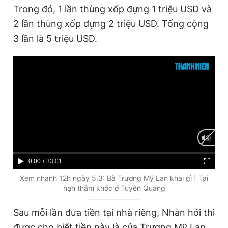
Trong đó, 1 lần thùng xốp đựng 1 triệu USD và
2 lần thùng xốp đựng 2 triệu USD. Tổng cộng
3 lần là 5 triệu USD.
C
0:00
/
D
33:01
u
u
Xem nhanh 12h ngày 5.3: Bà Trương Mỹ Lan khai gì | Tai
nạn thảm khốc ở Tuyên Quang
r
r
r
a
Sau mỗi lần đưa tiền tại nhà riêng, Nhàn hỏi thì
e
t
được cho biết tiền này là của Trương Mỹ Lan