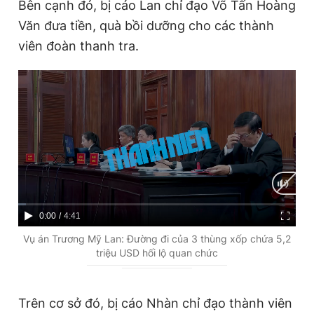
Bên cạnh đó, bị cáo Lan chỉ đạo Võ Tấn Hoàng
Văn đưa tiền, quà bồi dưỡng cho các thành
viên đoàn thanh tra.
C
0:00
/
D
4:41
u
u
Vụ án Trương Mỹ Lan: Đường đi của 3 thùng xốp chứa 5,2
triệu USD hối lộ quan chức
r
r
r
a
e
t
Trên cơ sở đó, bị cáo Nhàn chỉ đạo thành viên