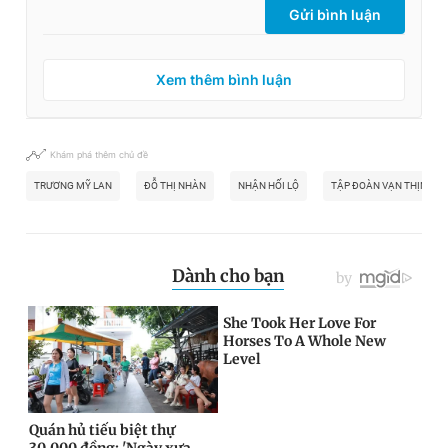
Gửi bình luận
Xem thêm bình luận
Khám phá thêm chủ đề
TRƯƠNG MỸ LAN
ĐỖ THỊ NHÀN
NHẬN HỐI LỘ
TẬP ĐOÀN VẠN THỊNH P