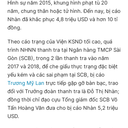
Hình sự năm 2015, khung hình phạt tù 20
Giấy phép xuất bản số 110/GP - BTTTT cấp ngày 24.3.2020
năm, chung thân hoặc tử hình. Đến nay, bị cáo
© 2003-2026 Bản quyền thuộc về Báo Thanh Niên. Cấm sao
chép dưới mọi hình thức nếu không có sự chấp thuận bằng văn
Nhàn đã khắc phục 4,8 triệu USD và hơn 10 tỉ
bản. Phát triển bởi ePi Technologies, JSC.
đồng.
Theo cáo trạng của Viện KSND tối cao, quá
trình NHNN thanh tra tại Ngân hàng TMCP Sài
Gòn (SCB), trong 2 lần thanh tra vào năm
2017 và 2018, để che giấu thực trạng đặc biệt
yếu kém và các sai phạm tại SCB, bị cáo
Trương Mỹ Lan
trực tiếp gặp gỡ bàn bạc, trao
đổi với Trưởng đoàn thanh tra là Đỗ Thị Nhàn;
đồng thời chỉ đạo cựu Tổng giám đốc SCB Võ
Tấn Hoàng Văn đưa cho bị cáo Nhàn 5,2 triệu
USD.