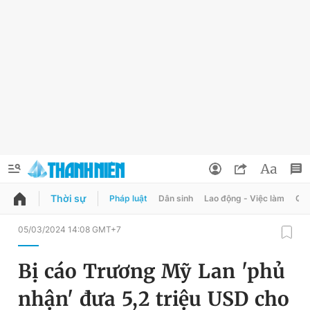
Thời sự
Pháp luật
Dân sinh
Lao động - Việc làm
Quy
QUẢNG CÁO
ĐẶT BÁO
05/03/2024 14:08 GMT+7
Thông tin tài khoản
Bị cáo Trương Mỹ Lan 'phủ
Đổi mật khẩu
Chuyên mục
nhận' đưa 5,2 triệu USD cho
Tin đã lưu