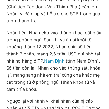
n
i
(Chủ tịch Tập đoàn Vạn Thịnh Phát) cảm ơn
t
o
Nhàn, vì đã giúp và hỗ trợ cho SCB trong quá
T
n
trình thanh tra.
i
Nhận tiền, Nhàn cho vào thùng khác, cất giấu
m
trong phòng ngủ. Sau khi vụ án bị khởi tố,
e
khoảng tháng 12.2022, Nhàn chia số tiền
thành 2 phần, mang 2,6 triệu USD gửi nhờ tại
nhà họ hàng ở TP.
Nam Định
(tỉnh Nam Định).
Số tiền còn lại, Nhàn cho vào thùng sắt, khóa
lại, mang sang nhà em trai cùng cha khác mẹ
cất trong tủ ở phòng ngủ. Nhàn khóa tủ và
cầm chìa khóa.
Ngược lại với hành vi khai nhận của bị cáo
Nhàn và Võ Tấn Hoàng Văn, tại CQĐT Trương