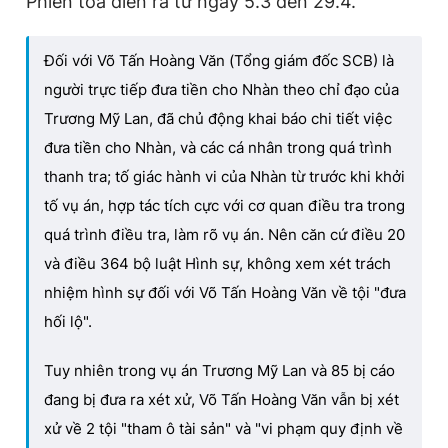
Phiên tòa diễn ra từ ngày 5.3 đến 29.4.
Đối với Võ Tấn Hoàng Văn (Tổng giám đốc SCB) là
người trực tiếp đưa tiền cho Nhàn theo chỉ đạo của
Trương Mỹ Lan, đã chủ động khai báo chi tiết việc
đưa tiền cho Nhàn, và các cá nhân trong quá trình
thanh tra; tố giác hành vi của Nhàn từ trước khi khởi
tố vụ án, hợp tác tích cực với cơ quan điều tra trong
quá trình điều tra, làm rõ vụ án. Nên căn cứ điều 20
và điều 364 bộ luật Hình sự, không xem xét trách
nhiệm hình sự đối với Võ Tấn Hoàng Văn về tội "đưa
hối lộ".
Tuy nhiên trong vụ án Trương Mỹ Lan và 85 bị cáo
đang bị đưa ra xét xử, Võ Tấn Hoàng Văn vẫn bị xét
xử về 2 tội "tham ô tài sản" và
"vi
phạm quy định về