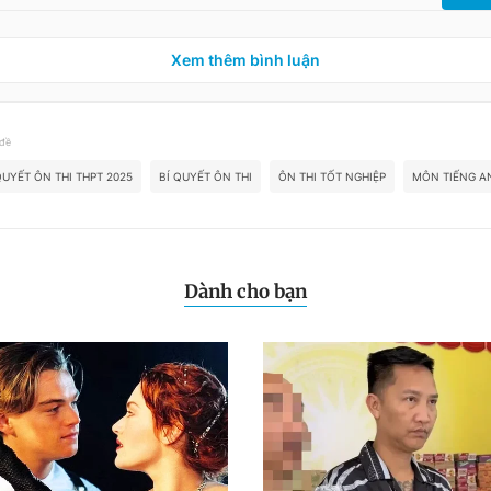
Xem thêm bình luận
 đề
QUYẾT ÔN THI THPT 2025
BÍ QUYẾT ÔN THI
ÔN THI TỐT NGHIỆP
MÔN TIẾNG A