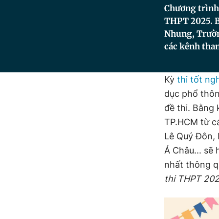
Chương trình 
THPT 2025. B
Nhung, Trườn
các kênh tha
Kỳ
thi tốt n
dục phổ thôn
đề thi. Bằng 
TP.HCM từ cá
Lê Quý Đôn, 
Á Châu... sẽ 
nhất thông q
thi THPT 20