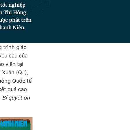
 tốt nghiệp
ần Thị Hồng
ược phát trên
hanh Niên.
 trình giáo
yêu cầu của
o viên tại
Xuân (Q.1),
rường Quốc tế
kết quả cao
h
Bí quyết ôn