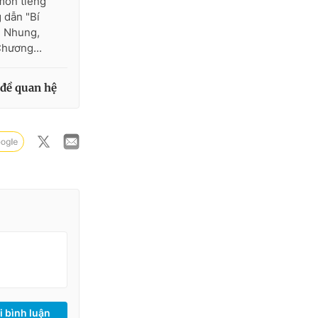
môn tiếng
 dẫn "Bí
g Nhung,
hương...
đề quan hệ
i bình luận