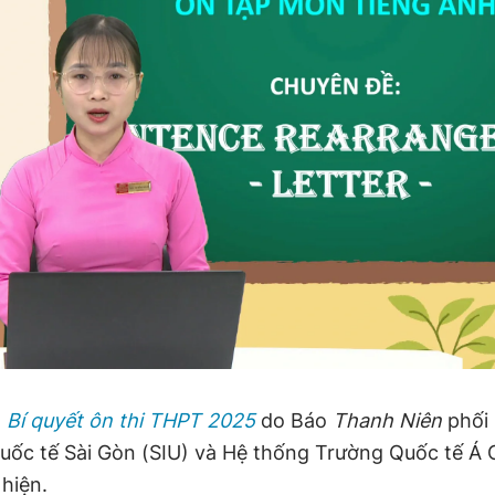
h
Bí quyết ôn thi THPT 2025
do Báo
Thanh Niên
phối
ốc tế Sài Gòn (SIU) và Hệ thống Trường Quốc tế Á 
hiện.