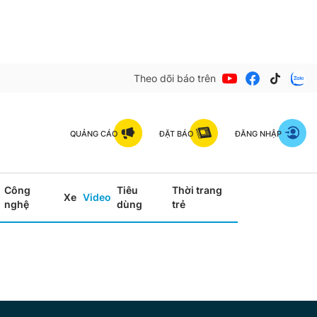
Theo dõi báo trên
QUẢNG CÁO
ĐẶT BÁO
ĐĂNG NHẬP
Công
Tiêu
Thời trang
Xe
Video
nghệ
dùng
trẻ