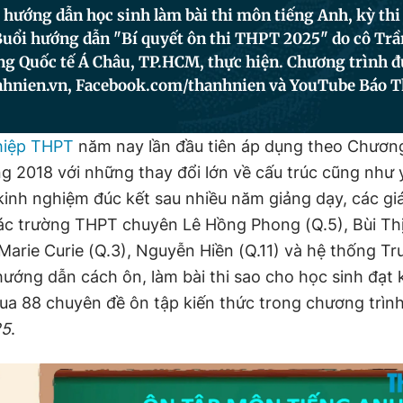
hướng dẫn học sinh làm bài thi môn tiếng Anh, kỳ thi
uổi hướng dẫn "Bí quyết ôn thi THPT 2025" do cô Tr
g Quốc tế Á Châu, TP.HCM, thực hiện. Chương trình đ
nhnien.vn, Facebook.com/thanhnien và YouTube Báo T
ghiệp THPT
năm nay lần đầu tiên áp dụng theo Chương
g 2018 với những thay đổi lớn về cấu trúc cũng như 
kinh nghiệm đúc kết sau nhiều năm giảng dạy, các giá
c trường THPT chuyên Lê Hồng Phong (Q.5), Bùi Thị 
Marie Curie (Q.3), Nguyễn Hiền (Q.11) và hệ thống T
hướng dẫn cách ôn, làm bài thi sao cho học sinh đạt 
ua 88 chuyên đề ôn tập kiến thức trong chương trìn
25
.