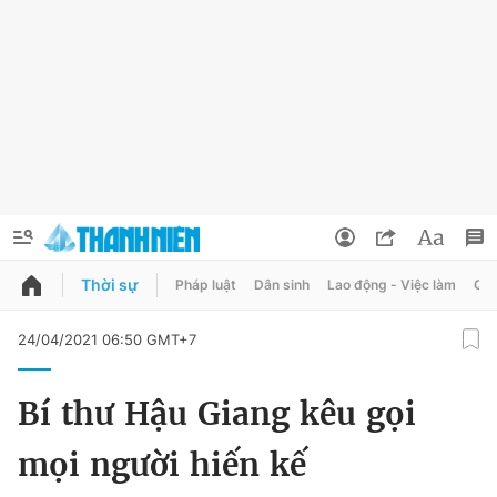
Thời sự
Pháp luật
Dân sinh
Lao động - Việc làm
Quy
QUẢNG CÁO
ĐẶT BÁO
24/04/2021 06:50 GMT+7
Thông tin tài khoản
Bí thư Hậu Giang kêu gọi
Đổi mật khẩu
Chuyên mục
mọi người hiến kế
Tin đã lưu
Chuyên mục khác