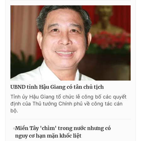
© 2003-2026 Bản quyền thuộc về Báo Thanh Niên. Cấm sao
chép dưới mọi hình thức nếu không có sự chấp thuận bằng văn
bản. Phát triển bởi ePi Technologies, JSC.
UBND tỉnh Hậu Giang có tân chủ tịch
Tỉnh ủy Hậu Giang tổ chức lễ công bố các quyết
định của Thủ tướng Chính phủ về công tác cán
bộ.
Miền Tây 'chìm' trong nước nhưng có
nguy cơ hạn mặn khốc liệt