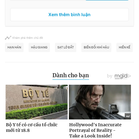
Xem thêm bình luận
Khám phá thêm chủ đề
HẠN HÁN
HẬU GIANG
SẠT LỞ ĐẤT
BIẾN ĐỔI KHÍ HẬU
HIẾN KẾ