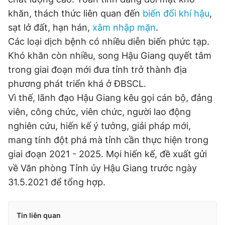
khăn, thách thức liên quan đến
biến đổi khí hậu
,
Đọc Thanh Niên trên điện thoại
sạt lở đất, hạn hán,
xâm nhập mặn
.
Các loại dịch bệnh có nhiều diễn biến phức tạp.
Khó khăn còn nhiều, song Hậu Giang quyết tâm
trong giai đoạn mới đưa tỉnh trở thành địa
Theo dõi báo trên
phương phát triển khá ở ĐBSCL.
Vì thế, lãnh đạo Hậu Giang kêu gọi cán bộ, đảng
Hotline
Liên hệ quảng cáo
viên, công chức, viên chức, người lao động
0906 645 777
0908 780 404
nghiên cứu, hiến kế ý tưởng, giải pháp mới,
mang tính đột phá mà tỉnh cần thực hiện trong
Đặt báo
Quảng cáo
RSS
Tòa soạn
Chính sách bảo
giai đoạn 2021 - 2025. Mọi hiến kế, đề xuất gửi
Tổng biên tập: Nguyễn Ngọc Toàn
về Văn phòng Tỉnh ủy Hậu Giang trước ngày
Phó tổng biên tập thường trực: Hải Thành
31.5.2021 để tổng hợp.
Phó tổng biên tập: Lâm Hiếu Dũng
Phó tổng biên tập: Trần Việt Hưng
Tổng thư ký tòa soạn: Đức Trung
Tin liên quan
Giấy phép xuất bản số 110/GP - BTTTT cấp ngày 24.3.2020