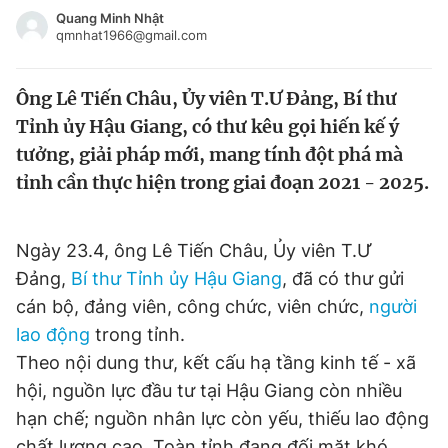
Tin đã xem
Quang Minh Nhật
qmnhat1966@gmail.com
Chào ngày mới
Tin 24h
Đăng xuất
Ông Lê Tiến Châu, Ủy viên T.Ư Đảng, Bí thư
Tin thị trường
Tin 360
Tỉnh ủy Hậu Giang, có thư kêu gọi hiến kế ý
tưởng, giải pháp mới, mang tính đột phá mà
Video
Magazine
tỉnh cần thực hiện trong giai đoạn 2021 - 2025.
Sản phẩm khác
Ngày 23.4, ông Lê Tiến Châu, Ủy viên T.Ư
Tiện ích
Bạn cần biết
Đảng,
Bí thư Tỉnh ủy Hậu Giang
, đã có thư gửi
cán bộ, đảng viên, công chức, viên chức,
người
lao động
trong tỉnh.
Thông tin tòa soạn
Liên hệ quảng cáo
Theo nội dung thư, kết cấu hạ tầng kinh tế - xã
hội, nguồn lực đầu tư tại Hậu Giang còn nhiều
hạn chế; nguồn nhân lực còn yếu, thiếu lao động
chất lượng cao. Toàn tỉnh đang đối mặt khó