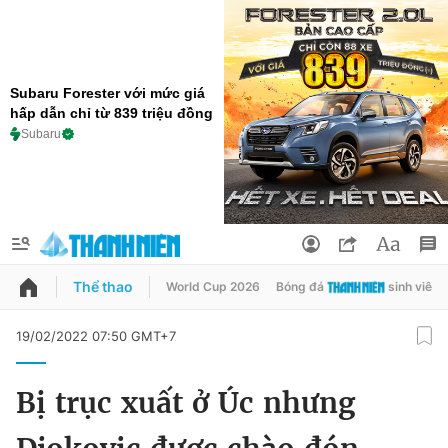
Subaru Forester với mức giá
hấp dẫn chỉ từ 839 triệu đồng
Subaru
Thể thao
World Cup 2026
Bóng đá
sinh viên
QUẢNG CÁO
ĐẶT BÁO
19/02/2022 07:50 GMT+7
Thông tin tài khoản
Bị trục xuất ở Úc nhưng
Đổi mật khẩu
Chuyên mục
Tin đã lưu