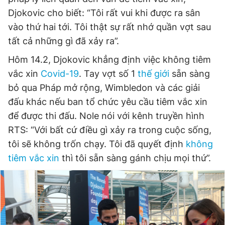
Giấy phép xuất bản số 110/GP - BTTTT cấp ngày 24.3.2020
Djokovic cho biết: “Tôi rất vui khi được ra sân
© 2003-2026 Bản quyền thuộc về Báo Thanh Niên. Cấm sao
vào thứ hai tới. Tôi thật sự rất nhớ quần vợt sau
chép dưới mọi hình thức nếu không có sự chấp thuận bằng văn
bản. Phát triển bởi ePi Technologies, JSC.
tất cả những gì đã xảy ra”.
Hôm 14.2, Djokovic khẳng định việc không tiêm
vắc xin
Covid-19
. Tay vợt số 1
thế giới
sẵn sàng
bỏ qua Pháp mở rộng, Wimbledon và các giải
đấu khác nếu ban tổ chức yêu cầu tiêm vắc xin
để được thi đấu. Nole nói với kênh truyền hình
RTS: “Với bất cứ điều gì xảy ra trong cuộc sống,
tôi sẽ không trốn chạy. Tôi đã quyết định
không
tiêm vắc xin
thì tôi sẵn sàng gánh chịu mọi thứ”.