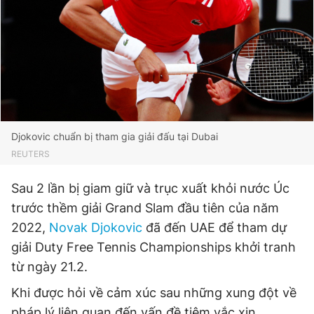
Đọc Thanh Niên trên điện thoại
Theo dõi báo trên
Djokovic chuẩn bị tham gia giải đấu tại Dubai
REUTERS
Hotline
Liên hệ quảng cáo
Sau 2 lần bị giam giữ và trục xuất khỏi nước Úc
0906 645 777
0908 780 404
trước thềm giải Grand Slam đầu tiên của năm
2022,
Novak Djokovic
đã đến UAE để tham dự
Đặt báo
Quảng cáo
RSS
Tòa soạn
Chính sách bảo
giải Duty Free Tennis Championships khởi tranh
Tổng biên tập: Nguyễn Ngọc Toàn
từ ngày 21.2.
Phó tổng biên tập thường trực: Hải Thành
Phó tổng biên tập: Lâm Hiếu Dũng
Khi được hỏi về cảm xúc sau những xung đột về
Phó tổng biên tập: Trần Việt Hưng
Tổng thư ký tòa soạn: Đức Trung
pháp lý liên quan đến vấn đề tiêm vắc xin,