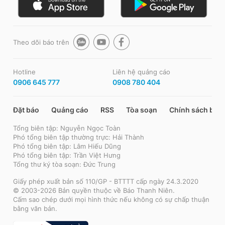
Theo dõi báo trên
Hotline
Liên hệ quảng cáo
0906 645 777
0908 780 404
Đặt báo
Quảng cáo
RSS
Tòa soạn
Chính sách bảo
Tổng biên tập: Nguyễn Ngọc Toàn
Phó tổng biên tập thường trực: Hải Thành
Phó tổng biên tập: Lâm Hiếu Dũng
Phó tổng biên tập: Trần Việt Hưng
Tổng thư ký tòa soạn: Đức Trung
Giấy phép xuất bản số 110/GP - BTTTT cấp ngày 24.3.2020
© 2003-2026 Bản quyền thuộc về Báo Thanh Niên.
Cấm sao chép dưới mọi hình thức nếu không có sự chấp thuận
bằng văn bản.