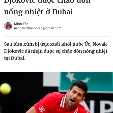
Djokovic được chào đón
Chuyên mục khác
nồng nhiệt ở Dubai
Tin đã xem
Chào ngày mới
Tin 24h
Minh Tân
Đăng xuất
minhtanthanhnien@gmail.com
Tin thị trường
Tin 360
Sau lùm xùm bị trục xuất khỏi nước Úc, Novak
Video
Magazine
Djokovic đã nhận được sự chào đón nồng nhiệt
tại Dubai.
Sản phẩm khác
Tiện ích
Bạn cần biết
Thông tin tòa soạn
Liên hệ quảng cáo