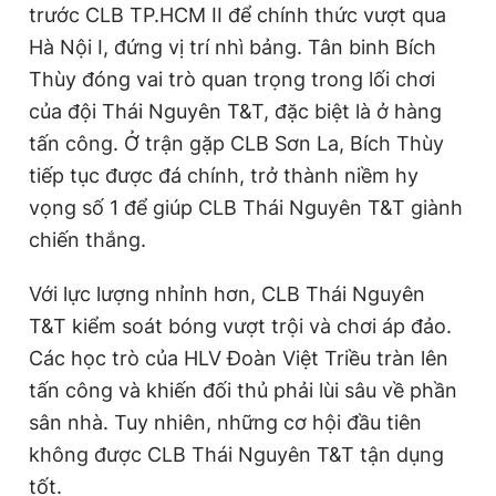
trước CLB TP.HCM II để chính thức vượt qua
Hà Nội I, đứng vị trí nhì bảng. Tân binh Bích
Thùy đóng vai trò quan trọng trong lối chơi
Đọc Thanh Niên trên điện thoại
của đội Thái Nguyên T&T, đặc biệt là ở hàng
tấn công. Ở trận gặp CLB Sơn La, Bích Thùy
tiếp tục được đá chính, trở thành niềm hy
vọng số 1 để giúp CLB Thái Nguyên T&T giành
Theo dõi báo trên
chiến thắng.
Hotline
Liên hệ quảng cáo
Với lực lượng nhỉnh hơn, CLB Thái Nguyên
0906 645 777
0908 780 404
T&T kiểm soát bóng vượt trội và chơi áp đảo.
Các học trò của HLV Đoàn Việt Triều tràn lên
Đặt báo
Quảng cáo
RSS
Tòa soạn
Chính sách bảo
tấn công và khiến đối thủ phải lùi sâu về phần
Tổng biên tập: Nguyễn Ngọc Toàn
sân nhà. Tuy nhiên, những cơ hội đầu tiên
Phó tổng biên tập thường trực: Hải Thành
Phó tổng biên tập: Lâm Hiếu Dũng
không được CLB Thái Nguyên T&T tận dụng
Phó tổng biên tập: Trần Việt Hưng
Tổng thư ký tòa soạn: Đức Trung
tốt.