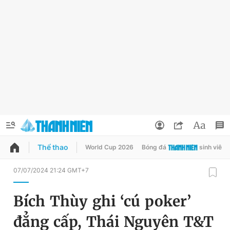
Thể thao
World Cup 2026
Bóng đá
sinh viên
QUẢNG CÁO
ĐẶT BÁO
07/07/2024 21:24 GMT+7
Thông tin tài khoản
Bích Thùy ghi ‘cú poker’
Đổi mật khẩu
Chuyên mục
đẳng cấp, Thái Nguyên T&T
Tin đã lưu