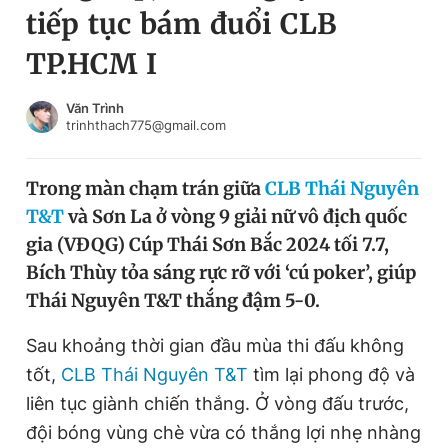
tiếp tục bám đuổi CLB
Chuyên mục khác
Tin đã xem
TP.HCM I
Chào ngày mới
Tin 24h
Đăng xuất
Văn Trình
trinhthach775@gmail.com
Tin thị trường
Tin 360
Trong màn chạm trán giữa
CLB Thái Nguyên
Video
Magazine
T&T
và Sơn La ở vòng 9 giải nữ vô địch quốc
gia (VĐQG) Cúp Thái Sơn Bắc 2024 tối 7.7,
Sản phẩm khác
Bích Thùy tỏa sáng rực rỡ với ‘cú poker’, giúp
Thái Nguyên T&T thắng đậm 5-0.
Tiện ích
Bạn cần biết
Sau khoảng thời gian đầu mùa thi đấu không
Thông tin tòa soạn
Liên hệ quảng cáo
tốt,
CLB Thái Nguyên T&T
tìm lại phong độ và
liên tục giành chiến thắng. Ở vòng đấu trước,
đội bóng vùng chè vừa có thắng lợi nhẹ nhàng