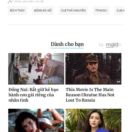
Khám phá thêm chủ đề
BÍCH THÙY
BÓNG ĐÁ NỮ
CLB THÁI NGUYÊN
TP.HCM I
CLB HÀ NỘ