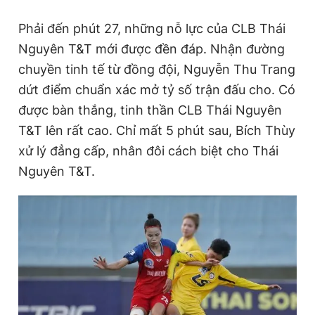
Giấy phép xuất bản số 110/GP - BTTTT cấp ngày 24.3.2020
© 2003-2026 Bản quyền thuộc về Báo Thanh Niên. Cấm sao
Phải đến phút 27, những nỗ lực của CLB Thái
chép dưới mọi hình thức nếu không có sự chấp thuận bằng văn
Nguyên T&T mới được đền đáp. Nhận đường
bản. Phát triển bởi ePi Technologies, JSC.
chuyền tinh tế từ đồng đội, Nguyễn Thu Trang
dứt điểm chuẩn xác mở tỷ số trận đấu cho. Có
được bàn thắng, tinh thần CLB Thái Nguyên
T&T lên rất cao. Chỉ mất 5 phút sau, Bích Thùy
xử lý đẳng cấp, nhân đôi cách biệt cho Thái
Nguyên T&T.