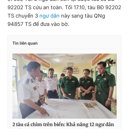
Giấy phép xuất bản số 110/GP - BTTTT cấp ngày 24.3.2020
92202 TS cứu an toàn. Tối 17.10, tàu BĐ 92202
© 2003-2026 Bản quyền thuộc về Báo Thanh Niên. Cấm sao
TS chuyển 3
ngư dân
này sang tàu QNg
chép dưới mọi hình thức nếu không có sự chấp thuận bằng văn
bản. Phát triển bởi ePi Technologies, JSC.
94857 TS để đưa vào bờ.
Tin liên quan
2 tàu cá chìm trên biển: Khả năng 12 ngư dân