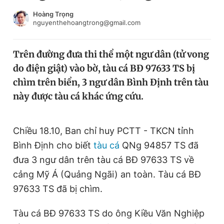
Chuyên mục khác
Hoàng Trọng
Tin đã xem
nguyenthehoangtrong@gmail.com
Chào ngày mới
Tin 24h
Đăng xuất
Trên đường đưa thi thể một ngư dân (tử vong
Tin thị trường
Tin 360
do điện giật) vào bờ, tàu cá BĐ 97633 TS bị
chìm trên biển, 3 ngư dân Bình Định trên tàu
Video
Magazine
này được tàu cá khác ứng cứu.
Chiều 18.10, Ban chỉ huy PCTT - TKCN tỉnh
Sản phẩm khác
Bình Định cho biết
tàu cá
QNg 94857 TS đã
Tiện ích
Bạn cần biết
đưa 3 ngư dân trên tàu cá BĐ 97633 TS về
cảng Mỹ Á (Quảng Ngãi) an toàn. Tàu cá BĐ
Thông tin tòa soạn
Liên hệ quảng cáo
97633 TS đã bị chìm.
Tàu cá BĐ 97633 TS do ông Kiều Văn Nghiệp