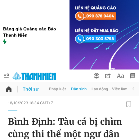
Bảng giá Quảng cáo Báo
Thanh Niên
Thời sự
Pháp luật
Dân sinh
Lao động - Việc làm
Quy
QUẢNG CÁO
ĐẶT BÁO
18/10/2023 18:34 GMT+7
Thông tin tài khoản
Bình Định: Tàu cá bị chìm
Đổi mật khẩu
Chuyên mục
cùng thi thể một ngư dân
Tin đã lưu