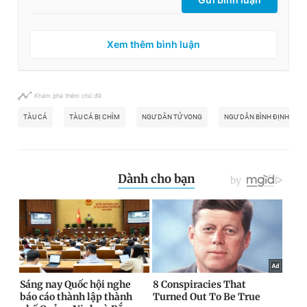
Xem thêm bình luận
Khám phá thêm chủ đề
TÀU CÁ
TÀU CÁ BỊ CHÌM
NGƯ DÂN TỬ VONG
NGƯ DÂN BÌNH ĐỊNH