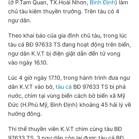
(ở P.Tam Quan, TX.Hoài Nhơn,
Bình Định
) làm
chủ tàu kiêm thuyền trưởng. Trên tàu có 4
ngư dân.
Đọc Thanh Niên trên điện thoại
Theo khai báo của gia đình chủ tàu, trong lúc
tàu cá BĐ 97633 TS đang hoạt động trên biển,
ngư dân K.V.T bị điện giật dẫn đến tử vong
Theo dõi báo trên
vào ngày 16.10.
Lúc 4 giờ ngày 17.10, trong hành trình đưa ngư
Hotline
Liên hệ quảng cáo
0906 645 777
0908 780 404
dân K.V.T vào bờ,
tàu cá
BĐ 97633 TS bị phá
nước, chìm tại vùng biển cách bờ biển xã Mỹ
Đặt báo
Quảng cáo
RSS
Tòa soạn
Chính sách bảo
Đức (H.Phù Mỹ, Bình Định) khoảng 45 hải lý về
Tổng biên tập: Nguyễn Ngọc Toàn
hướng đông.
Phó tổng biên tập thường trực: Hải Thành
Phó tổng biên tập: Lâm Hiếu Dũng
Thi thể thuyền viên K.V.T chìm cùng tàu BĐ
Phó tổng biên tập: Trần Việt Hưng
Tổng thư ký tòa soạn: Đức Trung
97633 TS. 3 ngư dân còn lại được tàu cá BĐ