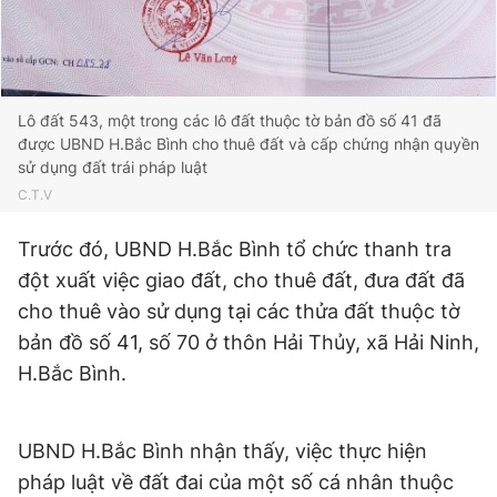
Giấy phép xuất bản số 110/GP - BTTTT cấp ngày 24.3.2020
© 2003-2026 Bản quyền thuộc về Báo Thanh Niên. Cấm sao
chép dưới mọi hình thức nếu không có sự chấp thuận bằng văn
bản. Phát triển bởi ePi Technologies, JSC.
Lô đất 543, một trong các lô đất thuộc tờ bản đồ số 41 đã
được UBND H.Bắc Bình cho thuê đất và cấp chứng nhận quyền
sử dụng đất trái pháp luật
C.T.V
Trước đó, UBND H.Bắc Bình tổ chức thanh tra
đột xuất việc giao đất, cho thuê đất, đưa đất đã
cho thuê vào sử dụng tại các thửa đất thuộc tờ
bản đồ số 41, số 70 ở thôn Hải Thủy, xã Hải Ninh,
H.Bắc Bình.
UBND H.Bắc Bình nhận thấy, việc thực hiện
pháp luật về đất đai của một số cá nhân thuộc