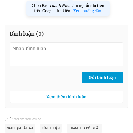
Chọn Báo
Thanh Niên
làm
nguồn ưu tiên
trên Google tìm kiếm.
Xem hướng dẫn.
Bình luận (
0
)
Gửi bình luận
Xem thêm bình luận
Khám phá thêm chủ đề
SAI PHẠM ĐẤT ĐAI
BÌNH THUẬN
THANH TRA ĐỘT XUẤT