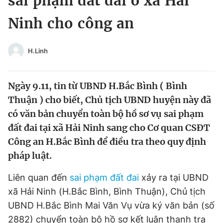
sai phạm đất đai ở xã Hải
Chuyên mục khác
Ninh cho công an
Tin đã xem
Chào ngày mới
Tin 24h
Đăng xuất
H.Linh
Tin thị trường
Tin 360
Ngày 9.11, tin từ UBND H.Bắc Bình ( Bình
Video
Magazine
Thuận ) cho biết, Chủ tịch UBND huyện này đã
có văn bản chuyển toàn bộ hồ sơ vụ sai phạm
đất đai tại xã Hải Ninh sang cho Cơ quan CSĐT
Sản phẩm khác
Công an H.Bắc Bình để điều tra theo quy định
Tiện ích
Bạn cần biết
pháp luật.
Liên quan đến
sai phạm đất đai
xảy ra tại UBND
Thông tin tòa soạn
Liên hệ quảng cáo
xã Hải Ninh (H.Bắc Bình, Bình Thuận), Chủ tịch
UBND H.Bắc Bình Mai Văn Vụ vừa ký văn bản (số
2882) chuyển toàn bộ hồ sơ kết luận thanh tra