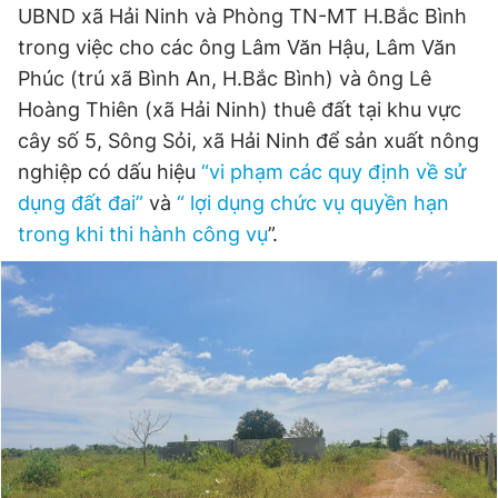
UBND xã Hải Ninh và Phòng TN-MT H.Bắc Bình
trong việc cho các ông Lâm Văn Hậu, Lâm Văn
Phúc (trú xã Bình An, H.Bắc Bình) và ông Lê
Hoàng Thiên (xã Hải Ninh) thuê đất tại khu vực
cây số 5, Sông Sỏi, xã Hải Ninh để sản xuất nông
nghiệp có dấu hiệu
“vi phạm các quy định về sử
dụng đất đai”
và
“ lợi dụng chức vụ quyền hạn
trong khi thi hành công vụ
”.