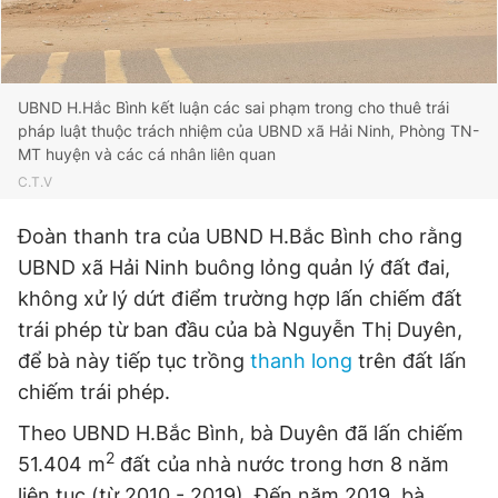
UBND H.Hắc Bình kết luận các sai phạm trong cho thuê trái
pháp luật thuộc trách nhiệm của UBND xã Hải Ninh, Phòng TN-
MT huyện và các cá nhân liên quan
C.T.V
Đoàn thanh tra của UBND H.Bắc Bình cho rằng
UBND xã Hải Ninh buông lỏng quản lý đất đai,
không xử lý dứt điểm trường hợp lấn chiếm đất
trái phép từ ban đầu của bà Nguyễn Thị Duyên,
để bà này tiếp tục trồng
thanh long
trên đất lấn
chiếm trái phép.
Theo UBND H.Bắc Bình, bà Duyên đã lấn chiếm
2
51.404 m
đất của nhà nước trong hơn 8 năm
liên tục (từ 2010 - 2019). Đến năm 2019, bà