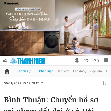
Thời sự
Pháp luật
Dân sinh
Lao động - Việc làm
Quy
QUẢNG CÁO
ĐẶT BÁO
09/11/2022 15:22 GMT+7
Thông tin tài khoản
Bình Thuận: Chuyển hồ sơ
Đổi mật khẩu
Chuyên mục
Tin đã lưu