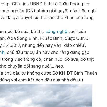
hương, Chủ tịch UBND tỉnh Lê Tuấn Phong có
doanh nghiệp (DN) nhằm giải quyết các kiến nghị
 và đã giải quyết cụ thể các khó khăn của từng
ăn nuôi bò sữa, bò thịt
công nghệ
cao” của
n, ở xã Sông Bình, H.Bắc Bình, được UBND
y 3.4.2017, nhưng đến nay vẫn “đắp chiếu”.
nh
, chủ đầu tư dự án này cho rằng đang gặp
trong việc trồng cỏ, chăn nuôi bò sữa, bò thịt
 cho chuyển đổi sang nuôi… heo.
 của chủ đầu tư không được Sở KH-ĐT Bình Thuận
đúng với cam kết ban đầu của nhà đầu tư.