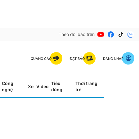
Theo dõi báo trên
QUẢNG CÁO
ĐẶT BÁO
ĐĂNG NHẬP
Công
Tiêu
Thời trang
Xe
Video
nghệ
dùng
trẻ