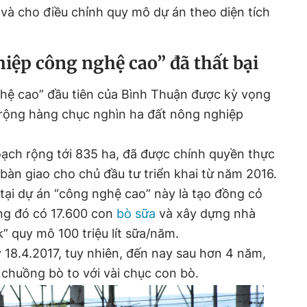
ại và cho điều chỉnh quy mô dự án theo diện tích
iệp công nghệ cao” đã thất bại
ghệ cao” đầu tiên của Bình Thuận được kỳ vọng
rộng hàng chục nghìn ha đất nông nghiệp
ạch rộng tới 835 ha, đã được chính quyền thực
 bàn giao cho chủ đầu tư triển khai từ năm 2016.
ại dự án “công nghệ cao” này là tạo đồng cỏ
ong đó có 17.600 con
bò sữa
và xây dựng nhà
 quy mô 100 triệu lít sữa/năm.
18.4.2017, tuy nhiên, đến nay sau hơn 4 năm,
 chuồng bò to với vài chục con bò.