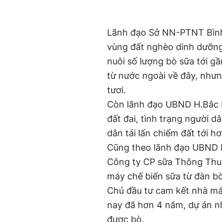
Lãnh đạo Sở NN-PTNT Bình 
vùng đất nghèo dinh dưỡng
nuôi số lượng bò sữa tới g
từ nước ngoài về đây, nhưn
tươi.
Còn lãnh đạo UBND H.Bắc Bì
đất đai, tình trạng người dâ
dân tái lấn chiếm đất tới h
Cũng theo lãnh đạo UBND H.
Công ty CP sữa Thông Thuậ
máy chế biến sữa từ đàn bò
Chủ đầu tư cam kết nhà má
nay đã hơn 4 năm, dự án n
được bò.