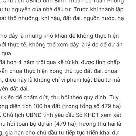
n, Chủ tịch UBND tỉnh Bình Thuận Lê Tuấn Phong
sự tự nguyện của nhà đầu tư. Trước khi thành lập
sát thổ nhưỡng, khí hậu, đất đai, nguồn nước, hạ
cho đây là những khó khăn để không thực hiện
ới thực tế, không thể xem đây là lý do để dự án
 qua.
đã hơn 4 năm trôi qua kể từ khi được tỉnh chấp
vẫn chưa thực hiện xong thủ tục đất đai, chưa
h, điều này là không chỉ vi phạm luật Đầu tư mà
yên đất đai.
u kiện để chấm dứt, thu hồi theo quy định. Tuy
ng diện tích 100 ha đất (trong tổng số 479 ha)
”. Chủ tịch UBND tỉnh yêu cầu Sở KHĐT xem xét
hu hồi toàn bộ dự án (479 ha); hướng thứ hai là
, gia hạn cho chủ đầu tư tiếp tục triển khai dự