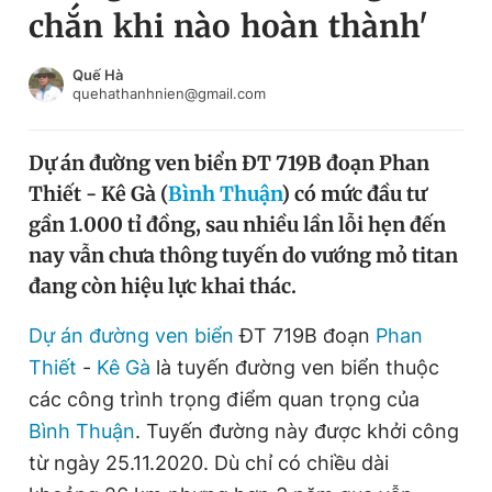
chắn khi nào hoàn thành'
Chuyên mục khác
Tin đã xem
Chào ngày mới
Tin 24h
Quế Hà
quehathanhnien@gmail.com
Đăng xuất
Tin thị trường
Tin 360
Dự án đường ven biển ĐT 719B đoạn Phan
Thiết - Kê Gà (
Bình Thuận
) có mức đầu tư
Video
Magazine
gần 1.000 tỉ đồng, sau nhiều lần lỗi hẹn đến
nay vẫn chưa thông tuyến do vướng mỏ titan
đang còn hiệu lực khai thác.
Sản phẩm khác
Tiện ích
Dự án đường ven biển
ĐT 719B đoạn
Bạn cần biết
Phan
Thiết
-
Kê Gà
là tuyến đường ven biển thuộc
các công trình trọng điểm quan trọng của
Thông tin tòa soạn
Liên hệ quảng cáo
Bình Thuận
. Tuyến đường này được khởi công
từ ngày 25.11.2020. Dù chỉ có chiều dài