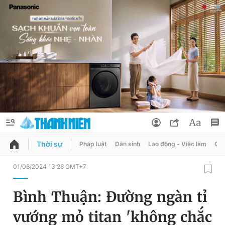
Thời sự
Pháp luật
Dân sinh
Lao động - Việc làm
Quy
QUẢNG CÁO
ĐẶT BÁO
01/08/2024 13:28 GMT+7
Thông tin tài khoản
Bình Thuận: Đường ngàn tỉ
Đổi mật khẩu
Chuyên mục
vướng mỏ titan 'không chắc
Tin đã lưu