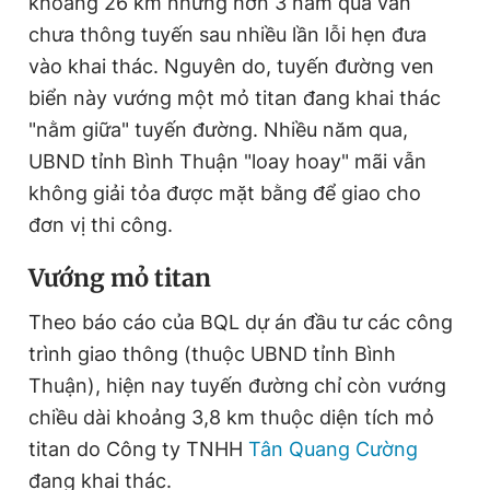
khoảng 26 km nhưng hơn 3 năm qua vẫn
chưa thông tuyến sau nhiều lần lỗi hẹn đưa
vào khai thác. Nguyên do, tuyến đường ven
Đọc Thanh Niên trên điện thoại
biển này vướng một mỏ titan đang khai thác
"nằm giữa" tuyến đường. Nhiều năm qua,
UBND tỉnh Bình Thuận "loay hoay" mãi vẫn
không giải tỏa được mặt bằng để giao cho
Theo dõi báo trên
đơn vị thi công.
Vướng mỏ titan
Hotline
Liên hệ quảng cáo
0906 645 777
0908 780 404
Theo báo cáo của BQL dự án đầu tư các công
trình giao thông (thuộc UBND tỉnh Bình
Đặt báo
Quảng cáo
RSS
Tòa soạn
Chính sách bảo
Thuận), hiện nay tuyến đường chỉ còn vướng
Tổng biên tập: Nguyễn Ngọc Toàn
chiều dài khoảng 3,8 km thuộc diện tích mỏ
Phó tổng biên tập thường trực: Hải Thành
Phó tổng biên tập: Lâm Hiếu Dũng
titan do Công ty TNHH
Tân Quang Cường
Phó tổng biên tập: Trần Việt Hưng
Tổng thư ký tòa soạn: Đức Trung
đang khai thác.