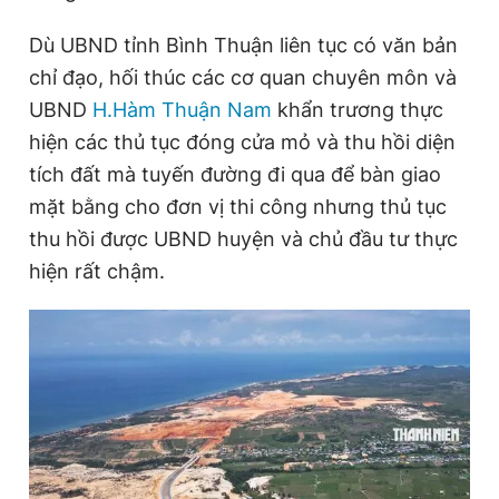
Giấy phép xuất bản số 110/GP - BTTTT cấp ngày 24.3.2020
© 2003-2026 Bản quyền thuộc về Báo Thanh Niên. Cấm sao
Dù UBND tỉnh Bình Thuận liên tục có văn bản
chép dưới mọi hình thức nếu không có sự chấp thuận bằng văn
chỉ đạo, hối thúc các cơ quan chuyên môn và
bản. Phát triển bởi ePi Technologies, JSC.
UBND
H.Hàm Thuận Nam
khẩn trương thực
hiện các thủ tục đóng cửa mỏ và thu hồi diện
tích đất mà tuyến đường đi qua để bàn giao
mặt bằng cho đơn vị thi công nhưng thủ tục
thu hồi được UBND huyện và chủ đầu tư thực
hiện rất chậm.