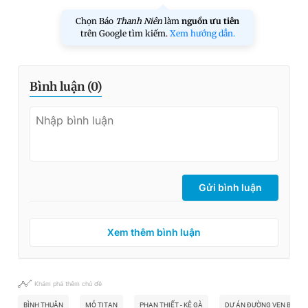
Chọn Báo
Thanh Niên
làm
nguồn ưu tiên
trên Google tìm kiếm.
Xem hướng dẫn.
Bình luận (
0
)
Gửi bình luận
Xem thêm bình luận
Khám phá thêm chủ đề
BÌNH THUẬN
MỎ TITAN
PHAN THIẾT - KÊ GÀ
DỰ ÁN ĐƯỜNG VEN BIỂN