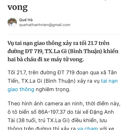
vong
Chuyên mục khác
Tin đã xem
Chào ngày mới
Tin 24h
Quế Hà
quehathanhnien@gmail.com
Đăng xuất
Tin thị trường
Tin 360
Vụ tai nạn giao thông xảy ra tối 21.7 trên
đường ĐT 719, TX.La Gi (Bình Thuận) khiến
Video
Magazine
hai bà cháu đi xe máy tử vong.
Tối 21.7, trên đường ĐT 719 đoạn qua xã Tân
Sản phẩm khác
Tiến, TX.La Gi (Bình Thuận) xảy ra vụ
tai nạn
Tiện ích
Bạn cần biết
giao thông
nghiêm trọng.
Theo hình ảnh camera an ninh, thời điểm này,
Thông tin tòa soạn
Liên hệ quảng cáo
ô tô biển số 86A-197.37 do tài xế Đặng Anh
Tài (38 tuổi, trú TX.La Gi) điều khiển, lưu
thông trên đường thì xảy ra
va chạm
với xe