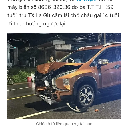
máy biển số 86B6-320.36 do bà T.T.T.H (59
tuổi, trú TX.La Gi) cầm lái chở cháu gái 14 tuổi
Đọc Thanh Niên trên điện thoại
đi theo hướng ngược lại.
Theo dõi báo trên
Hotline
Liên hệ quảng cáo
0906 645 777
0908 780 404
Đặt báo
Quảng cáo
RSS
Tòa soạn
Chính sách bảo
Tổng biên tập: Nguyễn Ngọc Toàn
Phó tổng biên tập thường trực: Hải Thành
Phó tổng biên tập: Lâm Hiếu Dũng
Phó tổng biên tập: Trần Việt Hưng
Chiếc ô tô liên quan vụ tai nạn
Tổng thư ký tòa soạn: Đức Trung