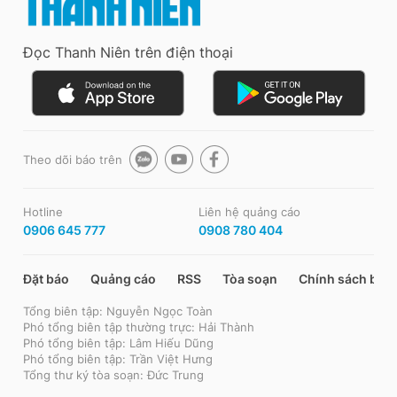
Đọc Thanh Niên trên điện thoại
Theo dõi báo trên
Hotline
Liên hệ quảng cáo
0906 645 777
0908 780 404
Đặt báo
Quảng cáo
RSS
Tòa soạn
Chính sách bảo
Tổng biên tập: Nguyễn Ngọc Toàn
Phó tổng biên tập thường trực: Hải Thành
Phó tổng biên tập: Lâm Hiếu Dũng
Phó tổng biên tập: Trần Việt Hưng
Tổng thư ký tòa soạn: Đức Trung