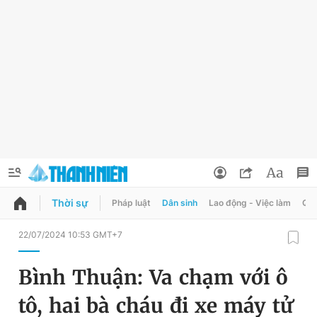
Thời sự
Pháp luật
Dân sinh
Lao động - Việc làm
Quy
QUẢNG CÁO
ĐẶT BÁO
22/07/2024 10:53 GMT+7
Thông tin tài khoản
Bình Thuận: Va chạm với ô
Đổi mật khẩu
Chuyên mục
tô, hai bà cháu đi xe máy tử
Tin đã lưu