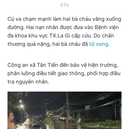
CTV
Giấy phép xuất bản số 110/GP - BTTTT cấp ngày 24.3.2020
© 2003-2026 Bản quyền thuộc về Báo Thanh Niên. Cấm sao
chép dưới mọi hình thức nếu không có sự chấp thuận bằng văn
Cú va chạm mạnh làm hai bà cháu văng xuống
bản. Phát triển bởi ePi Technologies, JSC.
đường. Hai nạn nhân được đưa vào Bệnh viện
đa khoa khu vực TX.La Gi cấp cứu. Do chấn
thương quá nặng, hai bà cháu đã
tử vong
.
Công an xã Tân Tiến đến bảo vệ hiện trường,
phân luồng điều tiết giao thông, phối hợp điều
tra nguyên nhân.