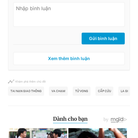
Gửi bình luận
Xem thêm bình luận
Khám phá thêm chủ đề
TAI NẠN GIAO THÔNG
VA CHẠM
TỬ VONG
CẤP CỨU
LA GI