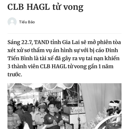
CLB HAGL tử vong
Chuyên mục khác
Tin đã xem
Chào ngày mới
Tin 24h
Tiểu Bảo
Đăng xuất
Tin thị trường
Tin 360
Sáng 22.7, TAND tỉnh Gia Lai sẽ mở phiên tòa
xét xử sơ thẩm vụ án hình sự với bị cáo Đinh
Video
Magazine
Tiến Bình là tài xế đã gây ra vụ tai nạn khiến
3 thành viên CLB HAGL tử vong gần 1 năm
trước.
Sản phẩm khác
Tiện ích
Bạn cần biết
Thông tin tòa soạn
Liên hệ quảng cáo