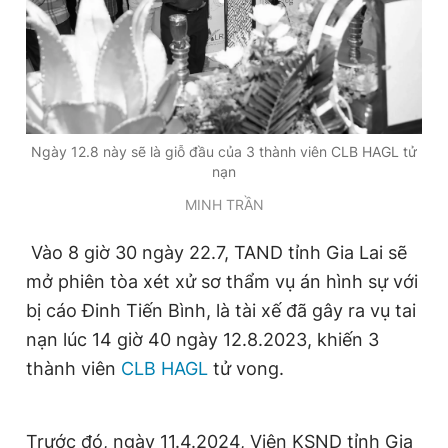
Đọc Thanh Niên trên điện thoại
Ngày 12.8 này sẽ là giỗ đầu của 3 thành viên CLB HAGL tử
nạn
Theo dõi báo trên
MINH TRẦN
Hotline
Liên hệ quảng cáo
Vào 8 giờ 30 ngày 22.7, TAND tỉnh Gia Lai sẽ
0906 645 777
0908 780 404
mở phiên tòa xét xử sơ thẩm vụ án hình sự với
bị cáo Đinh Tiến Bình, là tài xế đã gây ra vụ tai
Đặt báo
Quảng cáo
RSS
Tòa soạn
Chính sách bảo
nạn lúc 14 giờ 40 ngày 12.8.2023, khiến 3
Tổng biên tập: Nguyễn Ngọc Toàn
thành viên
CLB HAGL
tử vong.
Phó tổng biên tập thường trực: Hải Thành
Phó tổng biên tập: Lâm Hiếu Dũng
Phó tổng biên tập: Trần Việt Hưng
Tổng thư ký tòa soạn: Đức Trung
Trước đó, ngày 11.4.2024, Viện KSND tỉnh Gia