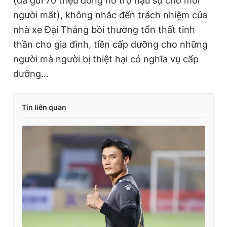
(đã gửi 70 triệu đồng hỗ trợ hậu sự cho mỗi
t
o
người mất), không nhắc đến trách nhiệm của
T
n
nhà xe Đại Thắng bồi thường tổn thất tinh
i
thần cho gia đình, tiền cấp dưỡng cho những
người mà người bị thiệt hại có nghĩa vụ cấp
m
dưỡng…
e
Tin liên quan