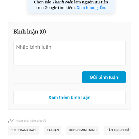
Chọn Báo
Thanh Niên
làm
nguồn ưu tiên
trên Google tìm kiếm.
Xem hướng dẫn.
Bình luận (
0
)
Gửi bình luận
Xem thêm bình luận
Khám phá thêm chủ đề
CLB LPBANK HAGL
TAI NẠN
DƯƠNG MINH NINH
ĐÀO TRỌNG TRÍ