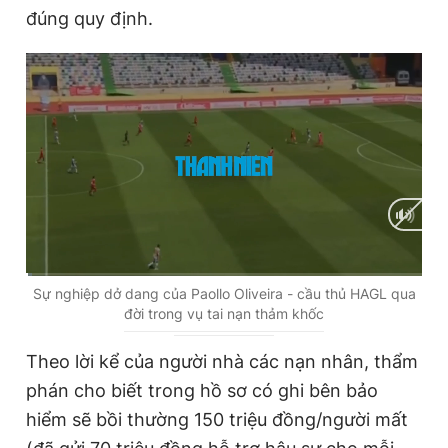
đúng quy định.
C
0:02
/
D
3:25
Sự nghiệp dở dang của Paollo Oliveira - cầu thủ HAGL qua
đời trong vụ tai nạn thảm khốc
u
u
r
r
Theo lời kể của người nhà các nạn nhân, thẩm
r
a
phán cho biết trong hồ sơ có ghi bên bảo
e
t
hiểm sẽ bồi thường 150 triệu đồng/người mất
n
i