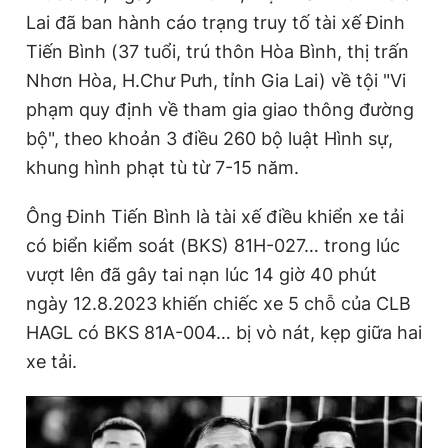
Giấy phép xuất bản số 110/GP - BTTTT cấp ngày 24.3.2020
Lai đã ban hành cáo trạng truy tố tài xế Đinh
© 2003-2026 Bản quyền thuộc về Báo Thanh Niên. Cấm sao
Tiến Bình (37 tuổi, trú thôn Hòa Bình, thị trấn
chép dưới mọi hình thức nếu không có sự chấp thuận bằng văn
bản. Phát triển bởi ePi Technologies, JSC.
Nhơn Hòa, H.Chư Pưh, tỉnh Gia Lai) về tội "Vi
phạm quy định về tham gia giao thông đường
bộ", theo khoản 3 điều 260 bộ luật Hình sự,
khung hình phạt tù từ 7-15 năm.
Ông Đinh Tiến Bình là tài xế điều khiển xe tải
có biển kiểm soát (BKS) 81H-027… trong lúc
vượt lên đã gây tai nạn lúc 14 giờ 40 phút
ngày 12.8.2023 khiến chiếc xe 5 chỗ của CLB
HAGL có BKS 81A-004… bị vò nát, kẹp giữa hai
xe tải.