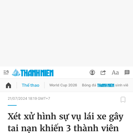
Thể thao
World Cup 2026
Bóng đá
sinh viên
QUẢNG CÁO
ĐẶT BÁO
21/07/2024 18:19 GMT+7
Thông tin tài khoản
Xét xử hình sự vụ lái xe gây
Đổi mật khẩu
Chuyên mục
tai nạn khiến 3 thành viên
Tin đã lưu