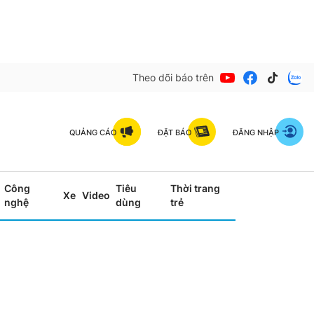
Theo dõi báo trên
QUẢNG CÁO
ĐẶT BÁO
ĐĂNG NHẬP
Công
Tiêu
Thời trang
Xe
Video
nghệ
dùng
trẻ