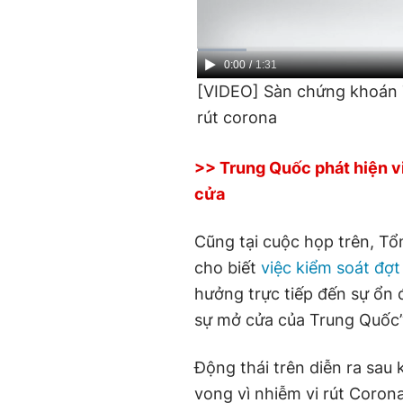
Current
0:00
/
Duration
1:31
[VIDEO] Sàn chứng khoán T
Time
rút corona
>> Trung Quốc phát hiện v
cửa
Cũng tại cuộc họp trên, Tổ
cho biết
việc kiểm soát đợ
hưởng trực tiếp đến sự ổn 
sự mở cửa của Trung Quốc”
Động thái trên diễn ra sau
vong vì nhiễm vi rút Coro