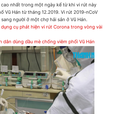
 cao nhất trong một ngày kể từ khi vi rút này
hố Vũ Hán từ tháng 12.2019. Vi rút 2019-nCoV
t sang người ở một chợ hải sản ở Vũ Hán.
dụng cụ phát hiện vi rút Corona trong vòng vài
n dân dùng dầu mè chống viêm phổi Vũ Hán