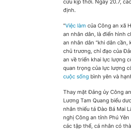
cứu kịp thời. Ngày 20.7, c
định.
"
Việc làm
của Công an xã H
an nhân dân, là điển hình
an nhân dân “khi dân cần, k
chủ trương, chỉ đạo của Đ
an về triển khai lực lượng
quan trọng của lực lượng cô
cuộc sống
bình yên và hạnh
Thay mặt Đảng ủy Công an 
Lương Tam Quang biểu dươ
nhân thiếu tá Đào Bá Mai L
nghị Công an tỉnh Phú Yên
các tập thể, cá nhân có thà