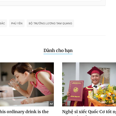
BẮC
PHÚ YÊN
BỘ TRƯỞNG LƯƠNG TAM QUANG