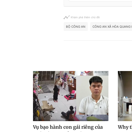
Khám phá thêm chủ đề
BỘ CÔNG AN
CÔNG AN XÃ HÒA QUANG 