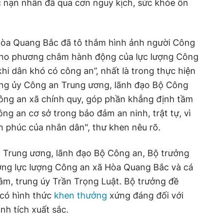
ác nạn nhân đã qua cơn nguy kịch, sức khỏe ổn
òa Quang Bắc đã tô thắm hình ảnh người Công
 cho phương châm hành động của lực lượng Công
hi dân khó có công an”, nhất là trong thực hiện
ảng ủy Công an Trung ương, lãnh đạo Bộ Công
 công an xã chính quy, góp phần khẳng định tầm
ng an cơ sở trong bảo đảm an ninh, trật tự, vì
 phúc của nhân dân", thư khen nêu rõ.
Trung ương, lãnh đạo Bộ Công an, Bộ trưởng
ng lực lượng Công an xã Hòa Quang Bắc và cá
âm, trung úy Trần Trọng Luật. Bộ trưởng đề
 có hình thức
khen thưởng
xứng đáng đối với
nh tích xuất sắc.