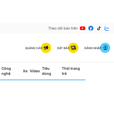
Theo dõi báo trên
QUẢNG CÁO
ĐẶT BÁO
ĐĂNG NHẬP
Công
Tiêu
Thời trang
Xe
Video
nghệ
dùng
trẻ