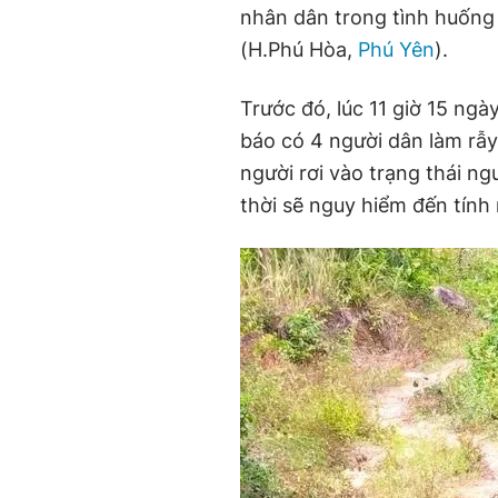
nhân dân trong tình huốn
(H.Phú Hòa,
Phú Yên
).
Trước
đó,
lúc 11 giờ 15 ng
báo có 4 người dân làm rẫy
người rơi vào trạng thái n
thời sẽ nguy h
iểm đến tính