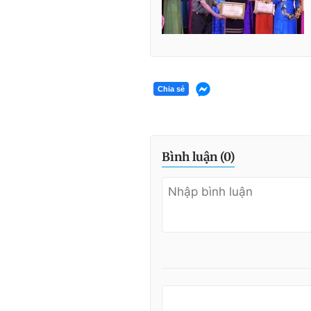
Chia sẻ
Bình luận (
0
)