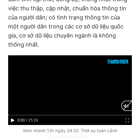
việc thu thập, cập nhật, chuẩn hóa thông tin
của người dân; có tình trạng thông tin của
một người dân trong các cơ sở dữ liệu quốc
gia, cơ sở dữ liệu chuyên ngành là không
thống nhất.
C
0:00
/
D
25:26
u
u
Xem nhanh 12h ngày 24.10: Thời sự toàn cảnh
r
r