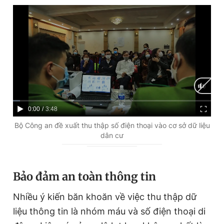
C
0:00
/
D
3:48
u
u
Bộ Công an đề xuất thu thập số điện thoại vào cơ sở dữ liệu
dân cư
r
r
r
a
e
t
Bảo đảm an toàn thông tin
n
i
Nhiều ý kiến băn khoăn về việc thu thập dữ
t
o
liệu thông tin là nhóm máu và số điện thoại di
T
n