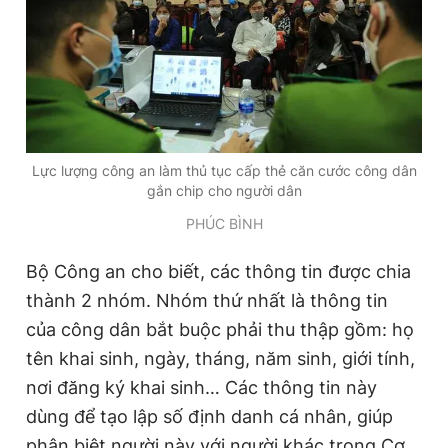
Giấy phép xuất bản số 110/GP - BTTTT cấp ngày 24.3.2020
© 2003-2026 Bản quyền thuộc về Báo Thanh Niên. Cấm sao
chép dưới mọi hình thức nếu không có sự chấp thuận bằng văn
bản. Phát triển bởi ePi Technologies, JSC.
Lực lượng công an làm thủ tục cấp thẻ căn cước công dân
gắn chip cho người dân
PHÚC BÌNH
Bộ Công an cho biết, các thông tin được chia
thành 2 nhóm. Nhóm thứ nhất là thông tin
của công dân bắt buộc phải thu thập gồm: họ
tên khai sinh, ngày, tháng, năm sinh, giới tính,
nơi đăng ký khai sinh… Các thông tin này
dùng để tạo lập số định danh cá nhân, giúp
phân biệt người này với người khác trong Cơ