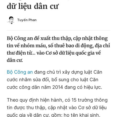
dữ liệu dân cư
Chuyên mục khác
Tin đã xem
Chào ngày mới
Tin 24h
Tuyến Phan
Đăng xuất
Tin thị trường
Tin 360
Bộ Công an đề xuất thu thập, cập nhật thông
tin về nhóm máu, số thuê bao di động, địa chỉ
Video
Magazine
thư điện tử… vào Cơ sở dữ liệu quốc gia về
dân cư.
Sản phẩm khác
Bộ Công an
đang chủ trì xây dựng luật Căn
cước nhằm sửa đổi, bổ sung cho luật Căn
Tiện ích
Bạn cần biết
cước công dân năm 2014 đang có hiệu lực.
Thông tin tòa soạn
Liên hệ quảng cáo
Theo quy định hiện hành, có 15 trường thông
tin được thu thập, cập nhật vào Cơ sở dữ liệu
quốc gia về dân cư, gồm: họ tên khai sinh,