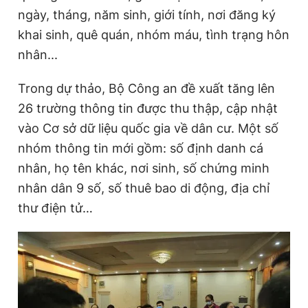
ngày, tháng, năm sinh, giới tính, nơi đăng ký
khai sinh, quê quán, nhóm máu, tình trạng hôn
Đọc Thanh Niên trên điện thoại
nhân...
Trong dự thảo, Bộ Công an đề xuất tăng lên
26 trường thông tin được thu thập, cập nhật
vào Cơ sở dữ liệu quốc gia về dân cư. Một số
Theo dõi báo trên
nhóm thông tin mới gồm: số định danh cá
nhân, họ tên khác, nơi sinh, số chứng minh
Hotline
Liên hệ quảng cáo
0906 645 777
0908 780 404
nhân dân 9 số, số thuê bao di động, địa chỉ
thư điện tử…
Đặt báo
Quảng cáo
RSS
Tòa soạn
Chính sách bảo
Tổng biên tập: Nguyễn Ngọc Toàn
Phó tổng biên tập thường trực: Hải Thành
Phó tổng biên tập: Lâm Hiếu Dũng
Phó tổng biên tập: Trần Việt Hưng
Tổng thư ký tòa soạn: Đức Trung