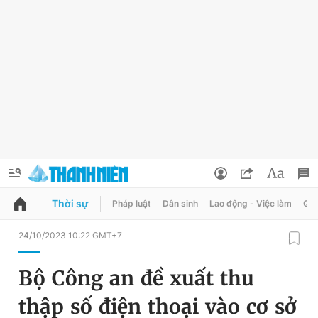
Thời sự
Pháp luật
Dân sinh
Lao động - Việc làm
Quy
QUẢNG CÁO
ĐẶT BÁO
24/10/2023 10:22 GMT+7
Thông tin tài khoản
Bộ Công an đề xuất thu
Đổi mật khẩu
Chuyên mục
thập số điện thoại vào cơ sở
Tin đã lưu