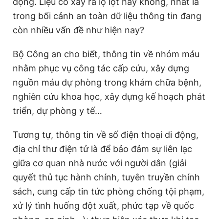
động. Liệu có xảy ra lộ lọt hay không, nhất là
i
trong bối cảnh an toàn dữ liệu thông tin đang
m
còn nhiều vấn đề như hiện nay?
e
Bộ Công an cho biết, thông tin về nhóm máu
nhằm phục vụ công tác cấp cứu, xây dựng
nguồn máu dự phòng trong khám chữa bệnh,
nghiên cứu khoa học, xây dựng kế hoạch phát
triển, dự phòng y tế…
Tương tự, thông tin về số điện thoại di động,
địa chỉ thư điện tử là để bảo đảm sự liên lạc
giữa cơ quan nhà nước với người dân (giải
quyết thủ tục hành chính, tuyên truyền chính
sách, cung cấp tin tức phòng chống tội phạm,
xử lý tình huống đột xuất, phức tạp về quốc