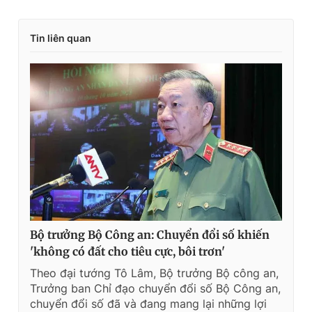
r
a
Tin liên quan
e
t
n
i
t
o
T
n
i
m
e
Bộ trưởng Bộ Công an: Chuyển đổi số khiến
'không có đất cho tiêu cực, bôi trơn'
Theo đại tướng Tô Lâm, Bộ trưởng Bộ công an,
Trưởng ban Chỉ đạo chuyển đổi số Bộ Công an,
chuyển đổi số đã và đang mang lại những lợi