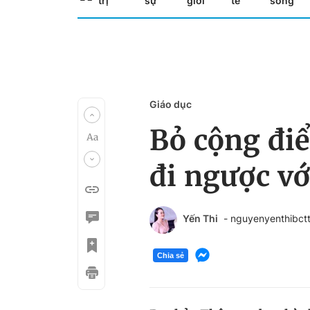
trị
sự
giới
tế
sống
Giáo dục
Bỏ cộng đi
đi ngược v
Yến Thi
- nguyenyenthibc
Chia sẻ