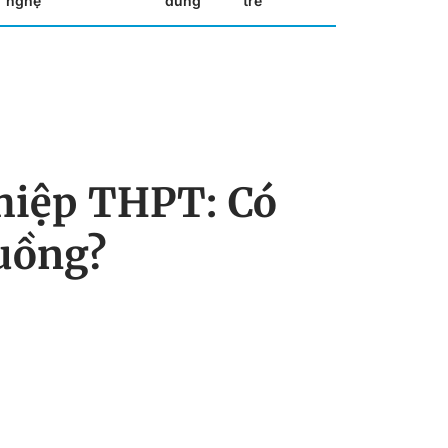
nghệ
dùng
trẻ
ghiệp THPT: Có
uồng?