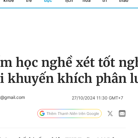
khỏe
trẻ
dục
lịch
hóa
trí
thao
ểm học nghề xét tốt n
ới khuyến khích phân l
tt@gmail.com
27/10/2024 11:30 GMT+7