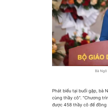
Bà Ngô T
Phát biểu tại buổi gặp, bà
cùng thầy cô". "Chương trì
được 458 thầy cô để đồng 