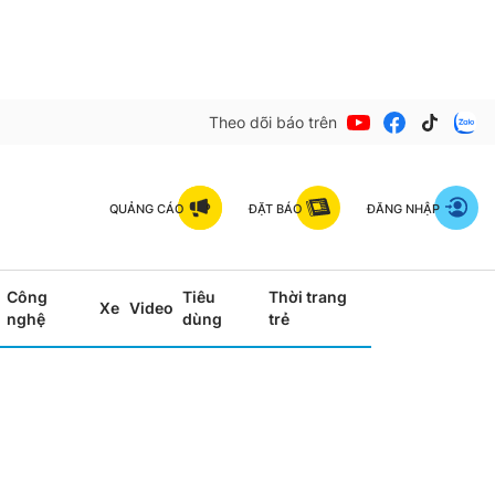
Theo dõi báo trên
QUẢNG CÁO
ĐẶT BÁO
ĐĂNG NHẬP
Công
Tiêu
Thời trang
Xe
Video
nghệ
dùng
trẻ