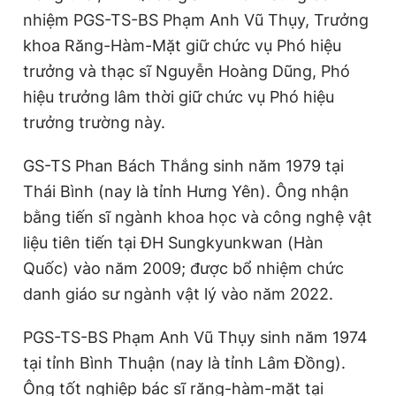
Giấy phép xuất bản số 110/GP - BTTTT cấp ngày 24.3.2020
nhiệm PGS-TS-BS Phạm Anh Vũ Thụy, Trưởng
© 2003-2026 Bản quyền thuộc về Báo Thanh Niên. Cấm sao
khoa Răng-Hàm-Mặt giữ chức vụ Phó hiệu
chép dưới mọi hình thức nếu không có sự chấp thuận bằng văn
bản. Phát triển bởi ePi Technologies, JSC.
trưởng và thạc sĩ Nguyễn Hoàng Dũng, Phó
hiệu trưởng lâm thời giữ chức vụ Phó hiệu
trưởng trường này.
GS-TS Phan Bách Thắng sinh năm 1979 tại
Thái Bình (nay là tỉnh Hưng Yên). Ông nhận
bằng tiến sĩ ngành khoa học và công nghệ vật
liệu tiên tiến tại ĐH Sungkyunkwan (Hàn
Quốc) vào năm 2009; được bổ nhiệm chức
danh giáo sư ngành vật lý vào năm 2022.
PGS-TS-BS Phạm Anh Vũ Thụy sinh năm 1974
tại tỉnh Bình Thuận (nay là tỉnh Lâm Đồng).
Ông tốt nghiệp bác sĩ răng-hàm-mặt tại