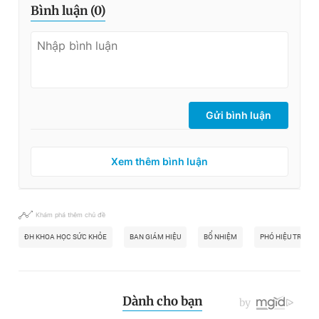
Bình luận (
0
)
Gửi bình luận
Xem thêm bình luận
Khám phá thêm chủ đề
ĐH KHOA HỌC SỨC KHỎE
BAN GIÁM HIỆU
BỔ NHIỆM
PHÓ HIỆU TRƯỞN