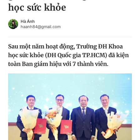
học sức khỏe
Chuyên mục khác
Tin đã xem
Chào ngày mới
Tin 24h
Hà Ánh
haanh84@gmail.com
Đăng xuất
Tin thị trường
Tin 360
Sau một năm hoạt động, Trường ĐH Khoa
học sức khỏe (ĐH Quốc gia TP.HCM) đã kiện
Video
Magazine
toàn Ban giám hiệu với 7 thành viên.
Sản phẩm khác
Tiện ích
Bạn cần biết
Thông tin tòa soạn
Liên hệ quảng cáo