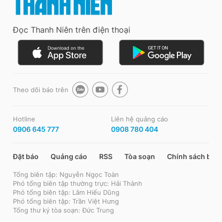
Đọc Thanh Niên trên điện thoại
Theo dõi báo trên
Hotline
Liên hệ quảng cáo
0906 645 777
0908 780 404
Đặt báo
Quảng cáo
RSS
Tòa soạn
Chính sách bảo
Tổng biên tập: Nguyễn Ngọc Toàn
Phó tổng biên tập thường trực: Hải Thành
Phó tổng biên tập: Lâm Hiếu Dũng
Phó tổng biên tập: Trần Việt Hưng
Tổng thư ký tòa soạn: Đức Trung