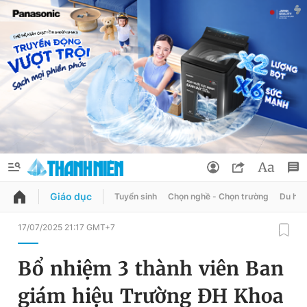
Giáo dục
Tuyển sinh
Chọn nghề - Chọn trường
Du học
QUẢNG CÁO
ĐẶT BÁO
17/07/2025 21:17 GMT+7
Thông tin tài khoản
Bổ nhiệm 3 thành viên Ban
Đổi mật khẩu
Chuyên mục
giám hiệu Trường ĐH Khoa
Tin đã lưu