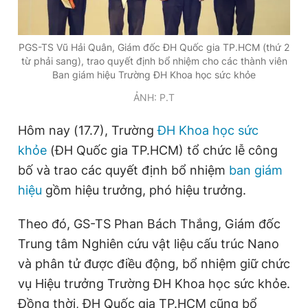
PGS-TS Vũ Hải Quân, Giám đốc ĐH Quốc gia TP.HCM (thứ 2
Đọc Thanh Niên trên điện thoại
từ phải sang), trao quyết định bổ nhiệm cho các thành viên
Ban giám hiệu Trường ĐH Khoa học sức khỏe
ẢNH: P.T
Hôm nay (17.7), Trường
ĐH Khoa học sức
Theo dõi báo trên
khỏe
(ĐH Quốc gia TP.HCM) tổ chức lễ công
bố và trao các quyết định bổ nhiệm
ban giám
Hotline
Liên hệ quảng cáo
0906 645 777
0908 780 404
hiệu
gồm hiệu trưởng, phó hiệu trưởng.
Theo đó, GS-TS Phan Bách Thắng, Giám đốc
Đặt báo
Quảng cáo
RSS
Tòa soạn
Chính sách bảo
Trung tâm Nghiên cứu vật liệu cấu trúc Nano
Tổng biên tập: Nguyễn Ngọc Toàn
Phó tổng biên tập thường trực: Hải Thành
và phân tử được điều động, bổ nhiệm giữ chức
Phó tổng biên tập: Lâm Hiếu Dũng
vụ Hiệu trưởng Trường ĐH Khoa học sức khỏe.
Phó tổng biên tập: Trần Việt Hưng
Tổng thư ký tòa soạn: Đức Trung
Đồng thời, ĐH Quốc gia TP.HCM cũng bổ