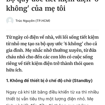
không' của mẹ tôi
Chuyên mục khác
Tin đã xem
Chào ngày mới
Tin 24h
Trúc Nguyễn (TP.HCM)
Đăng xuất
Tin thị trường
Tin 360
Từ ngày có điện về nhà, với lối sống tiết kiệm
từ nhỏ mẹ tạo ra bộ quy ước '6 không' cho cả
Video
Magazine
gia đình. Mẹ nhắc nhở thường xuyên, từ đứa
cháu nhỏ cho đến các con lớn có cuộc sống
Sản phẩm khác
riêng về tiết kiệm điện trở thành thói quen
hữu ích.
Tiện ích
Bạn cần biết
1. Không để thiết bị ở chế độ chờ (Standby)
Thông tin tòa soạn
Liên hệ quảng cáo
Ngay cả khi tắt bằng điều khiển từ xa thì nhiều
thiết bị vẫn tiêu thụ một lượng điện nhỏ. Mẹ