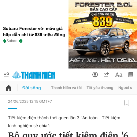
Subaru Forester với mức giá
hấp dẫn chỉ từ 839 triệu đồng
Subaru
Đời sống
Thanh Niên và tôi
Tết yêu thương
Người sốn
QUẢNG CÁO
ĐẶT BÁO
24/06/2025 12:15 GMT+7
Thông tin tài khoản
Tiết kiệm điện thành thói quen lần 3 "An toàn - Tiết kiệm
Đổi mật khẩu
kinh nghiệm sẻ chia":
Chuyên mục
Bộ quy ước tiết kiệm điện '6
Tin đã lưu