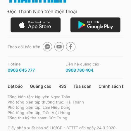
Đọc Thanh Niên trên điện thoại
Theo dõi báo trên
Hotline
Liên hệ quảng cáo
0906 645 777
0908 780 404
Đặt báo
Quảng cáo
RSS
Tòa soạn
Chính sách bảo
Tổng biên tập: Nguyễn Ngọc Toàn
Phó tổng biên tập thường trực: Hải Thành
Phó tổng biên tập: Lâm Hiếu Dũng
Phó tổng biên tập: Trần Việt Hưng
Tổng thư ký tòa soạn: Đức Trung
Giấy phép xuất bản số 110/GP - BTTTT cấp ngày 24.3.2020