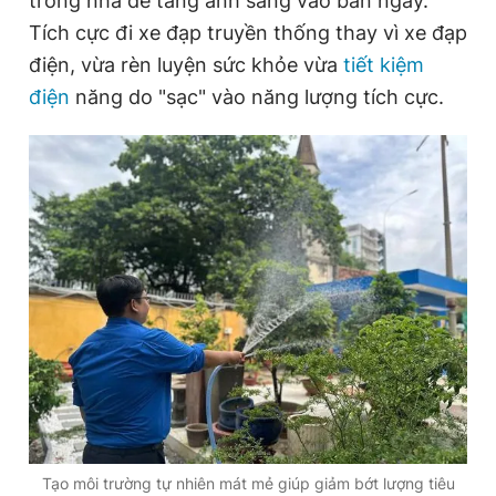
trong nhà để tăng ánh sáng vào ban ngày.
Giấy phép xuất bản số 110/GP - BTTTT cấp ngày 24.3.2020
Tích cực đi xe đạp truyền thống thay vì xe đạp
© 2003-2026 Bản quyền thuộc về Báo Thanh Niên. Cấm sao
chép dưới mọi hình thức nếu không có sự chấp thuận bằng văn
điện, vừa rèn luyện sức khỏe vừa
tiết kiệm
bản. Phát triển bởi ePi Technologies, JSC.
điện
năng do "sạc" vào năng lượng tích cực.
Tạo môi trường tự nhiên mát mẻ giúp giảm bớt lượng tiêu