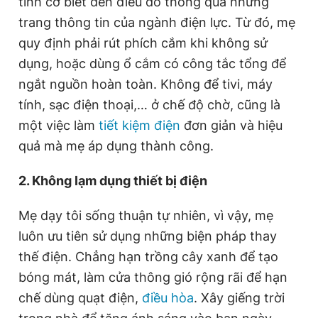
tình cờ biết đến điều đó thông qua những
trang thông tin của ngành điện lực. Từ đó, mẹ
quy định phải rút phích cắm khi không sử
Đọc Thanh Niên trên điện thoại
dụng, hoặc dùng ổ cắm có công tắc tổng để
ngắt nguồn hoàn toàn. Không để tivi, máy
tính, sạc điện thoại,… ở chế độ chờ, cũng là
một việc làm
tiết kiệm điện
đơn giản và hiệu
Theo dõi báo trên
quả mà mẹ áp dụng thành công.
Hotline
Liên hệ quảng cáo
2. Không lạm dụng thiết bị điện
0906 645 777
0908 780 404
Mẹ dạy tôi sống thuận tự nhiên, vì vậy, mẹ
Đặt báo
Quảng cáo
RSS
Tòa soạn
Chính sách bảo
luôn ưu tiên sử dụng những biện pháp thay
thế điện. Chẳng hạn trồng cây xanh để tạo
Tổng biên tập: Nguyễn Ngọc Toàn
Phó tổng biên tập thường trực: Hải Thành
bóng mát, làm cửa thông gió rộng rãi để hạn
Phó tổng biên tập: Lâm Hiếu Dũng
Phó tổng biên tập: Trần Việt Hưng
chế dùng quạt điện,
điều hòa
. Xây giếng trời
Tổng thư ký tòa soạn: Đức Trung