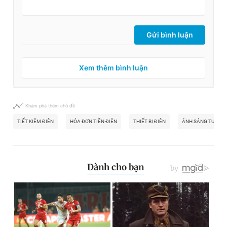
Gửi bình luận
Xem thêm bình luận
Khám phá thêm chủ đề
TIẾT KIỆM ĐIỆN
HÓA ĐƠN TIỀN ĐIỆN
THIẾT BỊ ĐIỆN
ÁNH SÁNG TỰ NHI