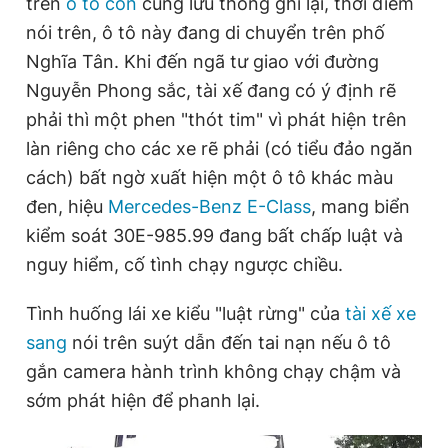
trên
ô tô con
cùng lưu thông ghi lại, thời điểm
Giấy phép xuất bản số 110/GP - BTTTT cấp ngày 24.3.2020
e
t
nói trên, ô tô này đang di chuyển trên phố
© 2003-2026 Bản quyền thuộc về Báo Thanh Niên. Cấm sao
n
i
chép dưới mọi hình thức nếu không có sự chấp thuận bằng văn
Nghĩa Tân. Khi đến ngã tư giao với đường
bản. Phát triển bởi ePi Technologies, JSC.
t
o
Nguyễn Phong sắc, tài xế đang có ý định rẽ
T
n
phải thì một phen "thót tim" vì phát hiện trên
i
làn riêng cho các xe rẽ phải (có tiểu đảo ngăn
cách) bất ngờ xuất hiện một ô tô khác màu
m
đen, hiệu
Mercedes-Benz E-Class
, mang biển
e
kiểm soát 30E-985.99 đang bất chấp luật và
nguy hiểm, cố tình chạy ngược chiều.
Tình huống lái xe kiểu "luật rừng" của
tài xế xe
sang
nói trên suýt dẫn đến tai nạn nếu ô tô
gắn camera hành trình không chạy chậm và
sớm phát hiện để phanh lại.