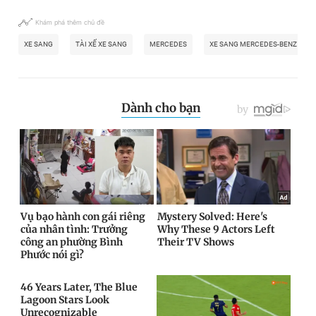
Khám phá thêm chủ đề
XE SANG
TÀI XẾ XE SANG
MERCEDES
XE SANG MERCEDES-BENZ