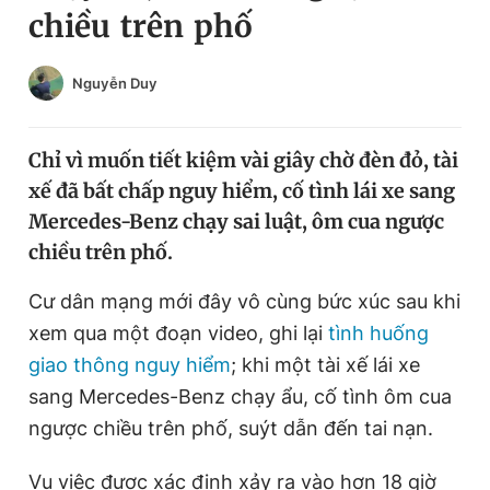
chiều trên phố
Chuyên mục khác
Tin đã xem
Chào ngày mới
Tin 24h
Nguyễn Duy
Đăng xuất
Tin thị trường
Tin 360
Chỉ vì muốn tiết kiệm vài giây chờ đèn đỏ, tài
xế đã bất chấp nguy hiểm, cố tình lái xe sang
Video
Magazine
Mercedes-Benz chạy sai luật, ôm cua ngược
chiều trên phố.
Sản phẩm khác
Cư dân mạng mới đây vô cùng bức xúc sau khi
xem qua một đoạn video, ghi lại
tình huống
Tiện ích
Bạn cần biết
giao thông nguy hiểm
; khi một tài xế lái xe
sang Mercedes-Benz chạy ẩu, cố tình ôm cua
Thông tin tòa soạn
Liên hệ quảng cáo
ngược chiều trên phố, suýt dẫn đến tai nạn.
Vụ việc được xác định xảy ra vào hơn 18 giờ