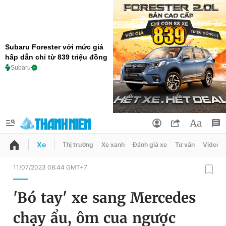
Subaru Forester với mức giá
hấp dẫn chỉ từ 839 triệu đồng
Subaru
Xe
Thị trường
Xe xanh
Đánh giá xe
Tư vấn
Video
QUẢNG CÁO
ĐẶT BÁO
11/07/2023 08:44 GMT+7
Thông tin tài khoản
'Bó tay' xe sang Mercedes
Đổi mật khẩu
Chuyên mục
chạy ẩu, ôm cua ngược
Tin đã lưu