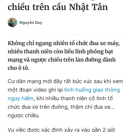
chiều trên cầu Nhật Tân
Chuyên mục khác
Tin đã xem
Chào ngày mới
Tin 24h
Nguyễn Duy
Đăng xuất
Tin thị trường
Tin 360
Không chỉ ngang nhiên tổ chức đua xe máy,
nhiều thanh niên còn liều lĩnh phóng bạt
Video
Magazine
mạng và ngược chiều trên làn đường dành
cho ô tô.
Sản phẩm khác
Cư dân mạng mới đây rất bức xúc sau khi xem
một đoạn video ghi lại
tình huống giao thông
Tiện ích
Bạn cần biết
nguy hiểm
, khi nhiều thanh niên cố tình tổ
chức đua xe trên đường, thậm chí đua xe...
Thông tin tòa soạn
Liên hệ quảng cáo
ngược chiều.
Vụ việc được xác định xảy ra vào gần 2 giờ