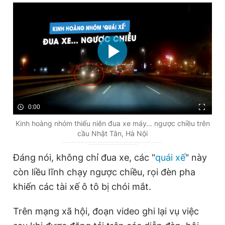
Giấy phép xuất bản số 110/GP - BTTTT cấp ngày 24.3.2020
© 2003-2026 Bản quyền thuộc về Báo Thanh Niên. Cấm sao
chép dưới mọi hình thức nếu không có sự chấp thuận bằng văn
bản. Phát triển bởi ePi Technologies, JSC.
0:00
Kinh hoàng nhóm thiếu niên đua xe máy… ngược chiều trên
cầu Nhật Tân, Hà Nội
Đáng nói, không chỉ đua xe, các "
quái xế
" này
còn liều lĩnh chạy ngược chiều, rọi đèn pha
khiến các tài xế ô tô bị chói mắt.
Trên mạng xã hội, đoạn video ghi lại vụ việc