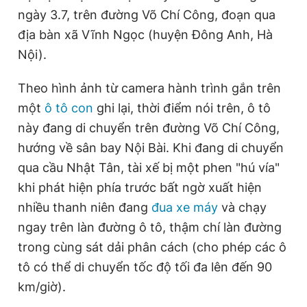
ngày 3.7, trên đường Võ Chí Công, đoạn qua
địa bàn xã Vĩnh Ngọc (huyện Đông Anh, Hà
Đọc Thanh Niên trên điện thoại
Nội).
Theo hình ảnh từ camera hành trình gắn trên
một
ô tô con
ghi lại, thời điểm nói trên, ô tô
này đang di chuyển trên đường Võ Chí Công,
Theo dõi báo trên
hướng về sân bay Nội Bài. Khi đang di chuyển
qua cầu Nhật Tân, tài xế bị một phen "hú vía"
Hotline
Liên hệ quảng cáo
0906 645 777
0908 780 404
khi phát hiện phía trước bất ngờ xuất hiện
nhiều thanh niên đang
đua xe máy
và chạy
Đặt báo
Quảng cáo
RSS
Tòa soạn
Chính sách bảo
ngay trên làn đường ô tô, thậm chí làn đường
trong cùng sát dải phân cách (cho phép các ô
Tổng biên tập: Nguyễn Ngọc Toàn
Phó tổng biên tập thường trực: Hải Thành
tô có thể di chuyển tốc độ tối đa lên đến 90
Phó tổng biên tập: Lâm Hiếu Dũng
Phó tổng biên tập: Trần Việt Hưng
km/giờ).
Tổng thư ký tòa soạn: Đức Trung