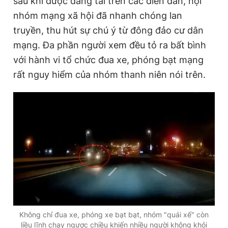
sau khi được đăng tải trên các diễn đàn, hội
nhóm mạng xã hội đã nhanh chóng lan
truyền, thu hút sự chú ý từ đông đảo cư dân
mạng. Đa phần người xem đều tỏ ra bất bình
với hành vi tổ chức đua xe, phóng bạt mạng
rất nguy hiểm của nhóm thanh niên nói trên.
Không chỉ đua xe, phóng xe bạt bạt, nhóm "quái xế" còn
liều lĩnh chạy ngược chiều khiến nhiều người không khỏi