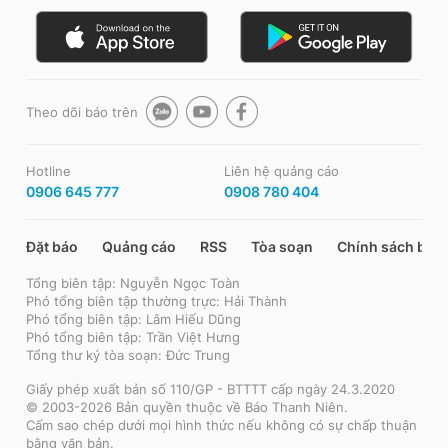
Theo dõi báo trên
Hotline
Liên hệ quảng cáo
0906 645 777
0908 780 404
Đặt báo
Quảng cáo
RSS
Tòa soạn
Chính sách bảo
Tổng biên tập: Nguyễn Ngọc Toàn
Phó tổng biên tập thường trực: Hải Thành
Phó tổng biên tập: Lâm Hiếu Dũng
Phó tổng biên tập: Trần Việt Hưng
Tổng thư ký tòa soạn: Đức Trung
Giấy phép xuất bản số 110/GP - BTTTT cấp ngày 24.3.2020
© 2003-2026 Bản quyền thuộc về Báo Thanh Niên.
Cấm sao chép dưới mọi hình thức nếu không có sự chấp thuận
bằng văn bản.