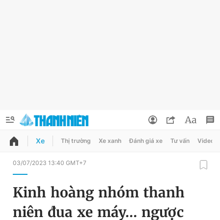
Xe
Thị trường
Xe xanh
Đánh giá xe
Tư vấn
Video
QUẢNG CÁO
ĐẶT BÁO
03/07/2023 13:40 GMT+7
Thông tin tài khoản
Kinh hoàng nhóm thanh
Đổi mật khẩu
Chuyên mục
niên đua xe máy… ngược
Tin đã lưu