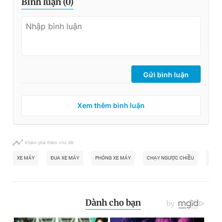
Bình luận (
0
)
Gửi bình luận
Xem thêm bình luận
Khám phá thêm chủ đề
XE MÁY
ĐUA XE MÁY
PHÓNG XE MÁY
CHẠY NGƯỢC CHIỀU
ĐUA 