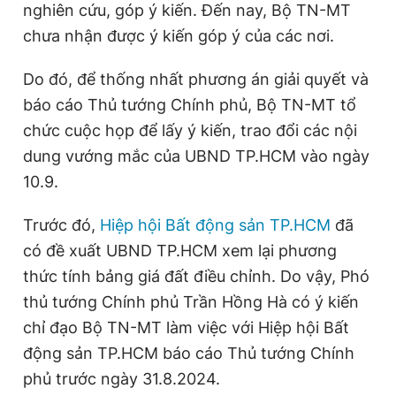
nghiên cứu, góp ý kiến. Đến nay, Bộ TN-MT
Giấy phép xuất bản số 110/GP - BTTTT cấp ngày 24.3.2020
© 2003-2026 Bản quyền thuộc về Báo Thanh Niên. Cấm sao
chưa nhận được ý kiến góp ý của các nơi.
chép dưới mọi hình thức nếu không có sự chấp thuận bằng văn
bản. Phát triển bởi ePi Technologies, JSC.
Do đó, để thống nhất phương án giải quyết và
báo cáo Thủ tướng Chính phủ, Bộ TN-MT tổ
chức cuộc họp để lấy ý kiến, trao đổi các nội
dung vướng mắc của UBND TP.HCM vào ngày
10.9.
Trước đó,
Hiệp hội Bất động sản TP.HCM
đã
có đề xuất UBND TP.HCM xem lại phương
thức tính bảng giá đất điều chỉnh. Do vậy, Phó
thủ tướng Chính phủ Trần Hồng Hà có ý kiến
chỉ đạo Bộ TN-MT làm việc với Hiệp hội Bất
động sản TP.HCM báo cáo Thủ tướng Chính
phủ trước ngày 31.8.2024.