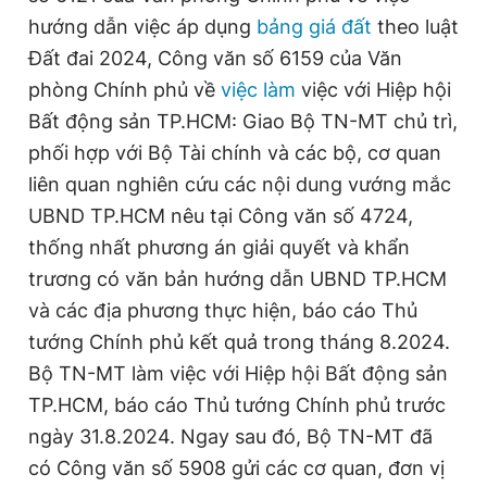
hướng dẫn việc áp dụng
bảng giá đất
theo luật
Đất đai 2024, Công văn số 6159 của Văn
Đọc Thanh Niên trên điện thoại
phòng Chính phủ về
việc làm
việc với Hiệp hội
Bất động sản TP.HCM: Giao Bộ TN-MT chủ trì,
phối hợp với Bộ Tài chính và các bộ, cơ quan
liên quan nghiên cứu các nội dung vướng mắc
Theo dõi báo trên
UBND TP.HCM nêu tại Công văn số 4724,
thống nhất phương án giải quyết và khẩn
Hotline
Liên hệ quảng cáo
trương có văn bản hướng dẫn UBND TP.HCM
0906 645 777
0908 780 404
và các địa phương thực hiện, báo cáo Thủ
tướng Chính phủ kết quả trong tháng 8.2024.
Đặt báo
Quảng cáo
RSS
Tòa soạn
Chính sách bảo
Bộ TN-MT làm việc với Hiệp hội Bất động sản
Tổng biên tập: Nguyễn Ngọc Toàn
TP.HCM, báo cáo Thủ tướng Chính phủ trước
Phó tổng biên tập thường trực: Hải Thành
Phó tổng biên tập: Lâm Hiếu Dũng
ngày 31.8.2024. Ngay sau đó, Bộ TN-MT đã
Phó tổng biên tập: Trần Việt Hưng
có Công văn số 5908 gửi các cơ quan, đơn vị
Tổng thư ký tòa soạn: Đức Trung