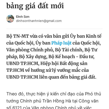
bảng giá đất mới
Chuyên mục khác
Tin đã xem
Chào ngày mới
Tin 24h
Đình Sơn
dinhsonthanhnien@gmail.com
Đăng xuất
Tin thị trường
Tin 360
Bộ TN-MT vừa có văn bản gửi Ủy ban Kinh tế
của Quốc hội, Ủy ban
Pháp luật
của Quốc hội,
Video
Magazine
Văn phòng Chính phủ, Bộ Tài chính, Bộ Tư
pháp, Bộ Xây dựng, Bộ Kế hoạch - Đầu tư,
UBND TP.HCM, Hiệp hội Bất động sản
Sản phẩm khác
TP.HCM về hướng xử lý vướng mắc của
Tiện ích
Bạn cần biết
UBND TP.HCM liên quan đến bảng giá đất.
Thông tin tòa soạn
Liên hệ quảng cáo
Theo đó, thực hiện ý kiến chỉ đạo của Phó thủ
tướng Chính phủ Trần Hồng Hà tại Công văn
số 6121 của Văn phòng Chính phủ về việc