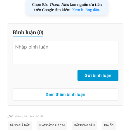
Chọn Báo
Thanh Niên
làm
nguồn ưu tiên
trên Google tìm kiếm.
Xem hướng dẫn.
Bình luận (
0
)
Gửi bình luận
Xem thêm bình luận
Khám phá thêm chủ đề
BẢNG GIÁ ĐẤT
LUẬT ĐẤT ĐAI 2024
BẤT ĐỘNG SẢN
ĐỊA ỐC