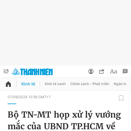
Kinh tế
Kinh tế xanh
Chính sách - Phát triển
Ngân hàn
QUẢNG CÁO
ĐẶT BÁO
07/09/2024 10:56 GMT+7
Thông tin tài khoản
Bộ TN-MT họp xử lý vướng
Đổi mật khẩu
Chuyên mục
mắc của UBND TP.HCM về
Tin đã lưu