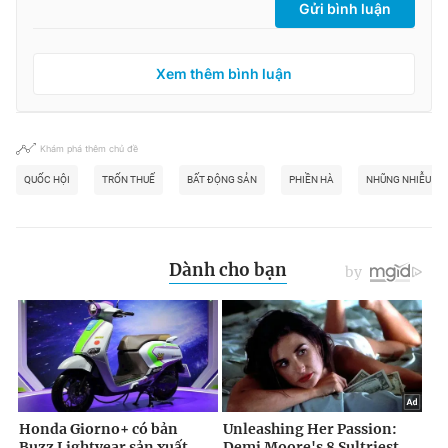
Gửi bình luận
Xem thêm bình luận
Khám phá thêm chủ đề
QUỐC HỘI
TRỐN THUẾ
BẤT ĐỘNG SẢN
PHIỀN HÀ
NHŨNG NHIỄU