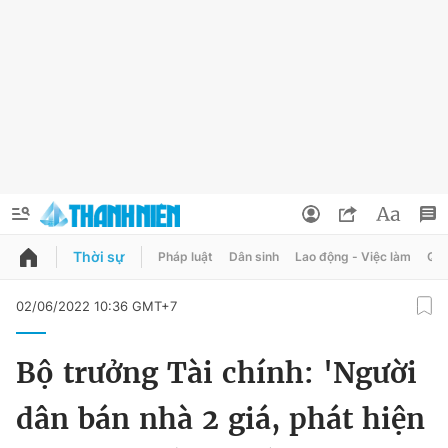
Thời sự
Pháp luật
Dân sinh
Lao động - Việc làm
Quy
QUẢNG CÁO
ĐẶT BÁO
02/06/2022 10:36 GMT+7
Thông tin tài khoản
Bộ trưởng Tài chính: 'Người
Đổi mật khẩu
Chuyên mục
dân bán nhà 2 giá, phát hiện
Tin đã lưu
Chuyên mục khác