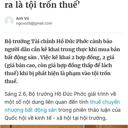
ra là tội trốn thuế’
Tin đã xem
Chào ngày mới
Tin 24h
Anh Vũ
Đăng xuất
ngovutb@gmail.com
Tin thị trường
Tin 360
Bộ trưởng Tài chính Hồ Đức Phớc cảnh báo
Video
Magazine
người dân cần kê khai trung thực khi mua bán
bất động sản . Việc kê khai 2 hợp đồng, 2 giá
(giá bán cao, còn giá hợp đồng thấp để lách
Sản phẩm khác
thuế) khi bị phát hiện là phạm vào tội trốn
Tiện ích
Bạn cần biết
thuế.
Sáng 2.6, Bộ trưởng Hồ Đức Phớc giải trình về
Thông tin tòa soạn
Liên hệ quảng cáo
một số nội dung liên quan đến tính
thuế chuyển
nhượng bất động sản
trong phiên thảo luận của
Quốc hội về kinh tế - xã hội tại hội trường.