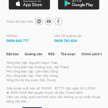
Theo dõi báo trên
Hotline
Liên hệ quảng cáo
0906 645 777
0908 780 404
Đặt báo
Quảng cáo
RSS
Tòa soạn
Chính sách bảo
Tổng biên tập: Nguyễn Ngọc Toàn
Phó tổng biên tập thường trực: Hải Thành
Phó tổng biên tập: Lâm Hiếu Dũng
Phó tổng biên tập: Trần Việt Hưng
Tổng thư ký tòa soạn: Đức Trung
Giấy phép xuất bản số 110/GP - BTTTT cấp ngày 24.3.2020
© 2003-2026 Bản quyền thuộc về Báo Thanh Niên.
Cấm sao chép dưới mọi hình thức nếu không có sự chấp thuận
bằng văn bản.