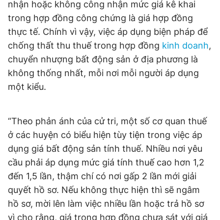
nhận hoặc không công nhận mức giá kê khai
© 2003-2026 Bản quyền thuộc về Báo Thanh Niên. Cấm sao
chép dưới mọi hình thức nếu không có sự chấp thuận bằng văn
trong hợp đồng công chứng là giá hợp đồng
bản. Phát triển bởi ePi Technologies, JSC.
thực tế. Chính vì vậy, việc áp dụng biện pháp để
chống thất thu thuế trong hợp đồng
kinh doanh
,
chuyển nhượng bất động sản ở địa phương là
không thống nhất, mỗi nơi mỗi người áp dụng
một kiểu.
“Theo phản ánh của cử tri, một số cơ quan thuế
ở các huyện có biểu hiện tùy tiện trong việc áp
dụng giá bất động sản tính thuế. Nhiều nơi yêu
cầu phải áp dụng mức giá tính thuế cao hơn 1,2
đến 1,5 lần, thậm chí có nơi gấp 2 lần mới giải
quyết hồ sơ. Nếu không thực hiện thì sẽ ngâm
hồ sơ, mời lên làm việc nhiều lần hoặc trả hồ sơ
vì cho rằng, giá trong hợp đồng chưa sát với giá