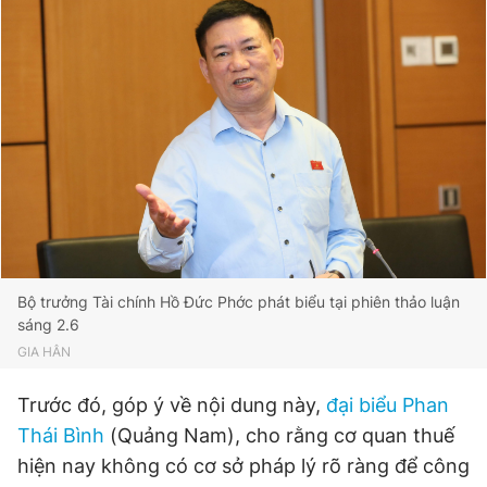
Đọc Thanh Niên trên điện thoại
Theo dõi báo trên
Hotline
Liên hệ quảng cáo
0906 645 777
0908 780 404
Bộ trưởng Tài chính Hồ Đức Phớc phát biểu tại phiên thảo luận
Đặt báo
Quảng cáo
RSS
Tòa soạn
Chính sách bảo
sáng 2.6
GIA HÂN
Tổng biên tập: Nguyễn Ngọc Toàn
Phó tổng biên tập thường trực: Hải Thành
Phó tổng biên tập: Lâm Hiếu Dũng
Trước đó, góp ý về nội dung này,
đại biểu Phan
Phó tổng biên tập: Trần Việt Hưng
Thái Bình
(Quảng Nam), cho rằng cơ quan thuế
Tổng thư ký tòa soạn: Đức Trung
hiện nay không có cơ sở pháp lý rõ ràng để công
Giấy phép xuất bản số 110/GP - BTTTT cấp ngày 24.3.2020