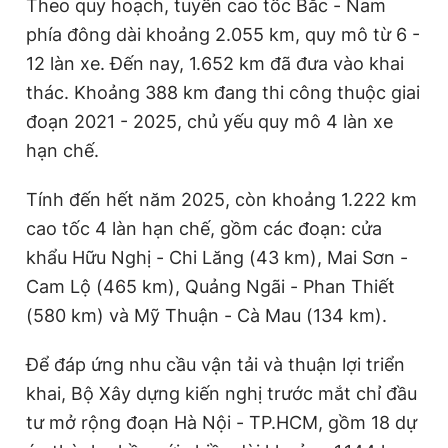
Theo quy hoạch, tuyến cao tốc Bắc - Nam
Giấy phép xuất bản số 110/GP - BTTTT cấp ngày 24.3.2020
phía đông dài khoảng 2.055 km, quy mô từ 6 -
© 2003-2026 Bản quyền thuộc về Báo Thanh Niên. Cấm sao
chép dưới mọi hình thức nếu không có sự chấp thuận bằng văn
12 làn xe. Đến nay, 1.652 km đã đưa vào khai
bản. Phát triển bởi ePi Technologies, JSC.
thác. Khoảng 388 km đang thi công thuộc giai
đoạn 2021 - 2025, chủ yếu quy mô 4 làn xe
hạn chế.
Tính đến hết năm 2025, còn khoảng 1.222 km
cao tốc 4 làn hạn chế, gồm các đoạn: cửa
khẩu Hữu Nghị - Chi Lăng (43 km), Mai Sơn -
Cam Lộ (465 km), Quảng Ngãi - Phan Thiết
(580 km) và Mỹ Thuận - Cà Mau (134 km).
Để đáp ứng nhu cầu vận tải và thuận lợi triển
khai, Bộ Xây dựng kiến nghị trước mắt chỉ đầu
tư mở rộng đoạn Hà Nội - TP.HCM, gồm 18 dự