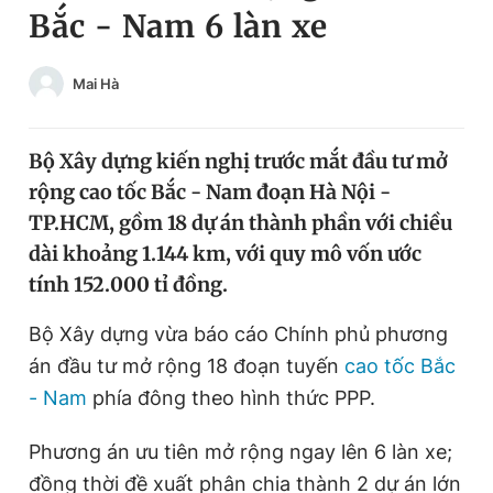
Bắc - Nam 6 làn xe
Chuyên mục khác
Tin đã xem
Chào ngày mới
Tin 24h
Mai Hà
Đăng xuất
Tin thị trường
Tin 360
Bộ Xây dựng kiến nghị trước mắt đầu tư mở
rộng cao tốc Bắc - Nam đoạn Hà Nội -
Video
Magazine
TP.HCM, gồm 18 dự án thành phần với chiều
dài khoảng 1.144 km, với quy mô vốn ước
tính 152.000 tỉ đồng.
Sản phẩm khác
Bộ Xây dựng vừa báo cáo Chính phủ phương
Tiện ích
Bạn cần biết
án đầu tư mở rộng 18 đoạn tuyến
cao tốc Bắc
- Nam
phía đông theo hình thức PPP.
Thông tin tòa soạn
Liên hệ quảng cáo
Phương án ưu tiên mở rộng ngay lên 6 làn xe;
đồng thời đề xuất phân chia thành 2 dự án lớn