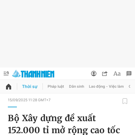
Thời sự
Pháp luật
Dân sinh
Lao động - Việc làm
Quy
QUẢNG CÁO
ĐẶT BÁO
15/09/2025 11:28 GMT+7
Thông tin tài khoản
Bộ Xây dựng đề xuất
Đổi mật khẩu
Chuyên mục
152.000 tỉ mở rộng cao tốc
Tin đã lưu