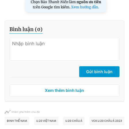
Chọn Báo
Thanh Niên
làm
nguồn ưu tiên
trên Google tìm kiếm.
Xem hướng dẫn.
Bình luận (
0
)
Gửi bình luận
Xem thêm bình luận
Khám phá thêm chủ đề
ĐINH THẾ NAM
U.20 VIỆT NAM
U.20 CHÂU Á
VCK U.20 CHÂU Á 2023