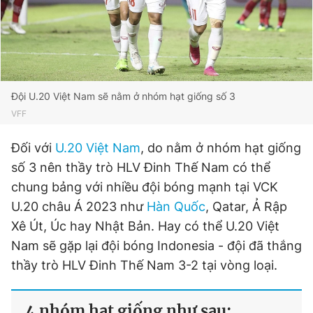
Giấy phép xuất bản số 110/GP - BTTTT cấp ngày 24.3.2020
© 2003-2026 Bản quyền thuộc về Báo Thanh Niên. Cấm sao
chép dưới mọi hình thức nếu không có sự chấp thuận bằng văn
bản. Phát triển bởi ePi Technologies, JSC.
Đội U.20 Việt Nam sẽ nằm ở nhóm hạt giống số 3
VFF
Đối với
U.20 Việt Nam
, do nằm ở nhóm hạt giống
số 3 nên thầy trò HLV Đinh Thế Nam có thể
chung bảng với nhiều đội bóng mạnh tại VCK
U.20 châu Á 2023 như
Hàn Quốc
, Qatar, Ả Rập
Xê Út, Úc hay Nhật Bản. Hay có thể U.20 Việt
Nam sẽ gặp lại đội bóng Indonesia - đội đã thắng
thầy trò HLV Đinh Thế Nam 3-2 tại vòng loại.
4 nhóm hạt giống như sau: