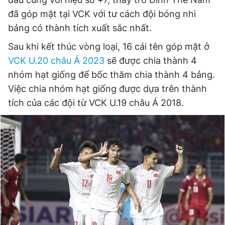
đã góp mặt tại VCK với tư cách đội bóng nhì
bảng có thành tích xuất sắc nhất.
Đọc Thanh Niên trên điện thoại
Sau khi kết thúc vòng loại, 16 cái tên góp mặt ở
VCK U.20 châu Á 2023
sẽ được chia thành 4
nhóm hạt giống để bốc thăm chia thành 4 bảng.
Việc chia nhóm hạt giống được dựa trên thành
Theo dõi báo trên
tích của các đội từ VCK U.19 châu Á 2018.
Hotline
Liên hệ quảng cáo
0906 645 777
0908 780 404
Đặt báo
Quảng cáo
RSS
Tòa soạn
Chính sách bảo
Tổng biên tập: Nguyễn Ngọc Toàn
Phó tổng biên tập thường trực: Hải Thành
Phó tổng biên tập: Lâm Hiếu Dũng
Phó tổng biên tập: Trần Việt Hưng
Tổng thư ký tòa soạn: Đức Trung