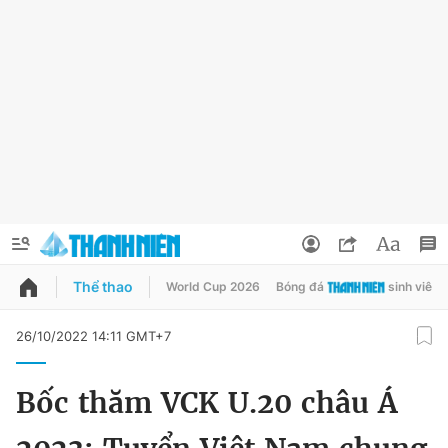
Thể thao
World Cup 2026
Bóng đá
sinh viên
QUẢNG CÁO
ĐẶT BÁO
26/10/2022 14:11 GMT+7
Thông tin tài khoản
Bốc thăm VCK U.20 châu Á
Đổi mật khẩu
Chuyên mục
Tin đã lưu