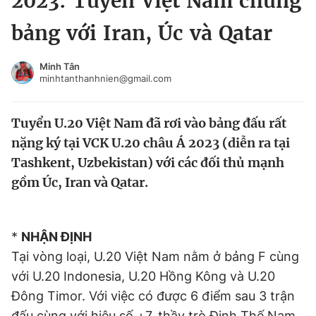
2023: Tuyển Việt Nam chung
Chuyên mục khác
bảng với Iran, Úc và Qatar
Tin đã xem
Chào ngày mới
Tin 24h
Minh Tân
Đăng xuất
minhtanthanhnien@gmail.com
Tin thị trường
Tin 360
Tuyển U.20 Việt Nam đã rơi vào bảng đấu rất
Video
Magazine
nặng ký tại VCK U.20 châu Á 2023 (diễn ra tại
Tashkent, Uzbekistan) với các đối thủ mạnh
gồm Úc, Iran và Qatar.
Sản phẩm khác
Tiện ích
Bạn cần biết
*
NHẬN ĐỊNH
Tại vòng loại, U.20 Việt Nam nằm ở bảng F cùng
Thông tin tòa soạn
Liên hệ quảng cáo
với U.20 Indonesia, U.20 Hồng Kông và U.20
Đông Timor. Với việc có được 6 điểm sau 3 trận
đấu cùng với hiệu số +7, thầy trò Đinh Thế Nam