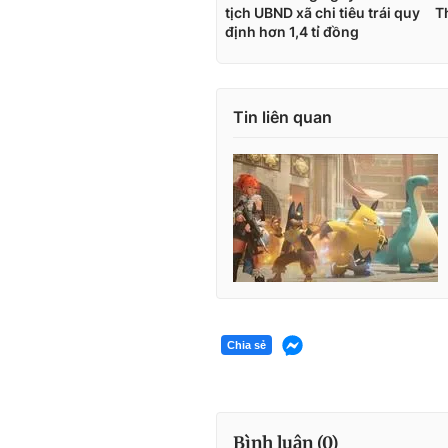
Tin liên quan
Chia sẻ
Bình luận (
0
)