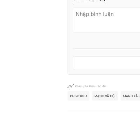
Khám phá thêm chủ đề
PALWORLD
MẠNG XÃ HỘI
MẠNG XÃ H