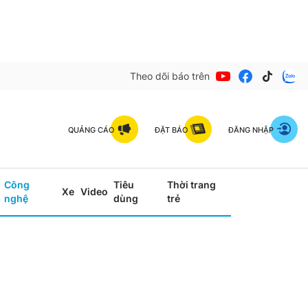
Theo dõi báo trên
QUẢNG CÁO
ĐẶT BÁO
ĐĂNG NHẬP
Công
Tiêu
Thời trang
Xe
Video
nghệ
dùng
trẻ