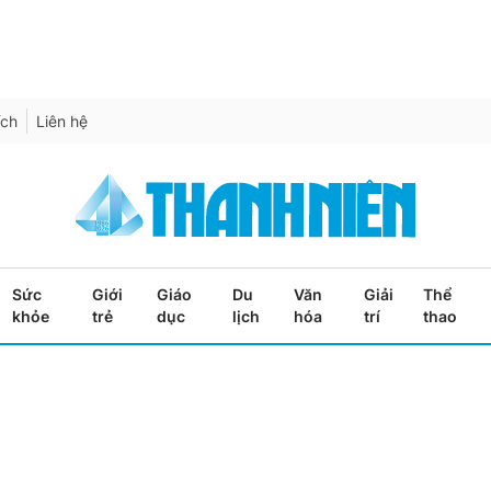
ích
Liên hệ
Sức
Giới
Giáo
Du
Văn
Giải
Thể
khỏe
trẻ
dục
lịch
hóa
trí
thao