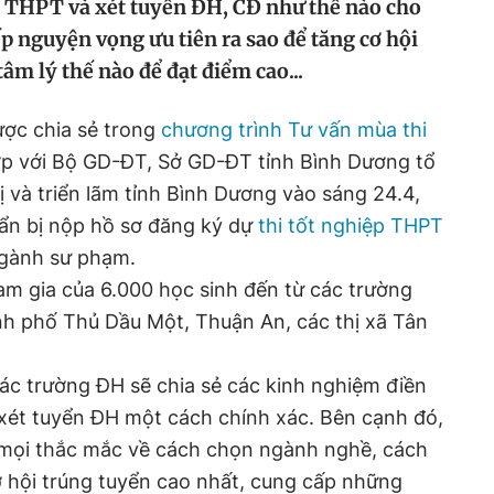
ệp THPT và xét tuyển ĐH, CĐ như thế nào cho
ếp nguyện vọng ưu tiên ra sao để tăng cơ hội
tâm lý thế nào để đạt điểm cao...
ược chia sẻ trong
chương trình Tư vấn mùa thi
p với Bộ GD-ĐT, Sở GD-ĐT tỉnh Bình Dương tổ
ị và triển lãm tỉnh Bình Dương vào sáng 24.4,
uẩn bị nộp hồ sơ đăng ký dự
thi tốt nghiệp THPT
ngành sư phạm.
am gia của 6.000 học sinh đến từ các trường
nh phố Thủ Dầu Một, Thuận An, các thị xã Tân
 các trường ĐH sẽ chia sẻ các kinh nghiệm điền
 xét tuyển ĐH một cách chính xác. Bên cạnh đó,
p mọi thắc mắc về cách chọn ngành nghề, cách
 hội trúng tuyển cao nhất, cung cấp những