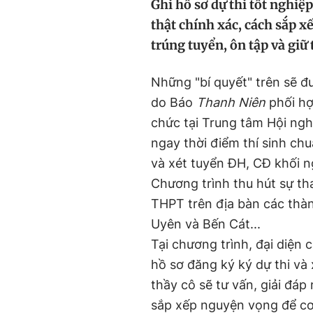
Ghi hồ sơ dự thi tốt nghi
thật chính xác, cách sắp x
trúng tuyển, ôn tập và giữ 
Những "bí quyết" trên sẽ đ
do Báo
Thanh Niên
phối hợ
chức tại Trung tâm Hội ngh
ngay thời điểm thí sinh ch
và xét tuyển ĐH, CĐ khối 
Chương trình thu hút sự th
THPT trên địa bàn các thà
Uyên và Bến Cát...
Tại chương trình, đại diện
hồ sơ đăng ký ký dự thi và
thầy cô sẽ tư vấn, giải đá
sắp xếp nguyện vọng để cơ