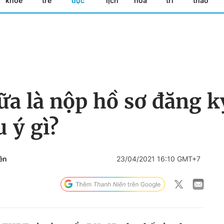
khỏe
trẻ
dục
lịch
hóa
trí
thao
a là nộp hồ sơ đăng ký
u ý gì?
ên
23/04/2021 16:10 GMT+7