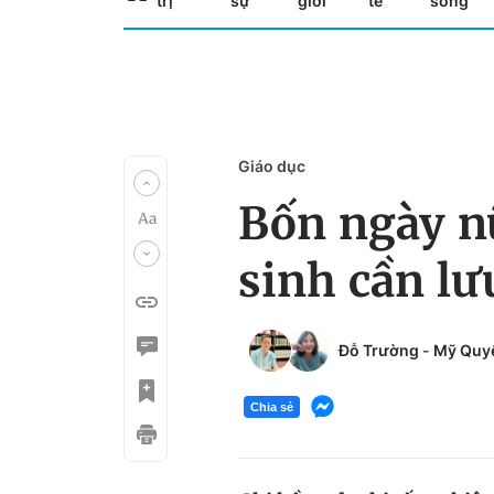
trị
sự
giới
tế
sống
Giáo dục
Bốn ngày nữ
sinh cần lư
Đỗ Trường
-
Mỹ Quy
Chia sẻ