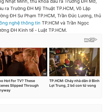
g Nhật Minh, thủ khoa đầu ra Truờng ĐH Mở,
đầu ra Trường ĐH Mỹ Thuật TP.HCM, Võ Lập
rường ĐH Sư Phạm TP.HCM, Trần Đức Lương, thủ
ông nghệ thông tin
TP.HCM và Trần Ngọc
ường ĐH Kinh tế - Luật TP.HCM.