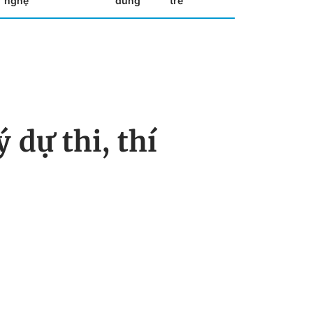
nghệ
dùng
trẻ
 dự thi, thí