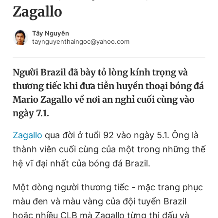
Zagallo
Chuyên mục khác
Tin đã xem
Chào ngày mới
Tin 24h
Tây Nguyên
taynguyenthaingoc@yahoo.com
Đăng xuất
Tin thị trường
Tin 360
Người Brazil đã bày tỏ lòng kính trọng và
thương tiếc khi đưa tiễn huyền thoại bóng đá
Video
Magazine
Mario Zagallo về nơi an nghỉ cuối cùng vào
ngày 7.1.
Sản phẩm khác
Zagallo
qua đời ở tuổi 92 vào ngày 5.1. Ông là
Tiện ích
Bạn cần biết
thành viên cuối cùng của một trong những thế
hệ vĩ đại nhất của bóng đá Brazil.
Thông tin tòa soạn
Liên hệ quảng cáo
Một dòng người thương tiếc - mặc trang phục
màu đen và màu vàng của đội tuyển Brazil
hoặc nhiều CLB mà Zagallo từng thi đấu và