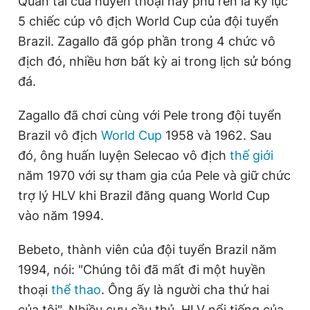
Quan tài của huyền thoại này phủ ren là kỷ lục
Giấy phép xuất bản số 110/GP - BTTTT cấp ngày 24.3.2020
5 chiếc cúp vô địch World Cup của đội tuyển
© 2003-2026 Bản quyền thuộc về Báo Thanh Niên. Cấm sao
chép dưới mọi hình thức nếu không có sự chấp thuận bằng văn
Brazil. Zagallo đã góp phần trong 4 chức vô
bản. Phát triển bởi ePi Technologies, JSC.
địch đó, nhiều hơn bất kỳ ai trong lịch sử bóng
đá.
Zagallo đã chơi cùng với Pele trong đội tuyển
Brazil vô địch
World Cup
1958 và 1962. Sau
đó, ông huấn luyện Selecao vô địch
thế giới
năm 1970 với sự tham gia của Pele và giữ chức
trợ lý HLV khi Brazil đăng quang World Cup
vào năm 1994.
Bebeto, thành viên của đội tuyển Brazil năm
1994, nói: "Chúng tôi đã mất đi một huyền
thoại
thể thao
. Ông ấy là người cha thứ hai
của tôi". Nhiều cựu cầu thủ, HLV nổi tiếng của