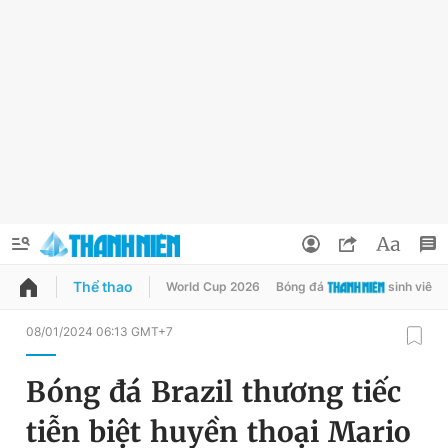
Thể thao
World Cup 2026
Bóng đá
sinh viên
QUẢNG CÁO
ĐẶT BÁO
08/01/2024 06:13 GMT+7
Thông tin tài khoản
Bóng đá Brazil thương tiếc
Đổi mật khẩu
Chuyên mục
tiễn biệt huyền thoại Mario
Tin đã lưu