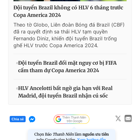
Đội tuyển Brazil không có HLV 6 tháng trước
Copa America 2024
Theo tờ Globo, Liên đoàn Bóng đá Brazil (CBF)
đã ra quyết định sa thải HLV tạm quyền
Fernando Diniz, khiến đội tuyển Brazil trống
ghế HLV trước Copa America 2024.
Đội tuyển Brazil đối mặt nguy cơ bị FIFA
cấm tham dự Copa America 2024
HLV Ancelotti bất ngờ gia hạn với Real
Madrid, đội tuyển Brazil nhận cú sốc
Chia sẻ
Chọn Báo
Thanh Niên
làm
nguồn ưu tiên
trên Google tìm kiếm.
Xem hướng dẫn.