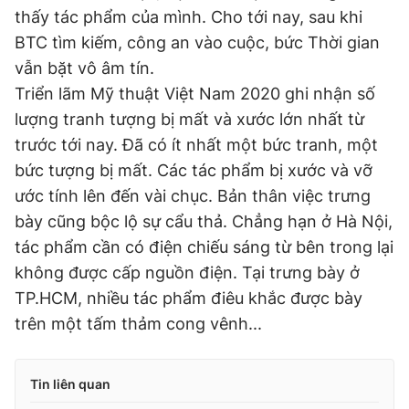
thấy tác phẩm của mình. Cho tới nay, sau khi
Giấy phép xuất bản số 110/GP - BTTTT cấp ngày 24.3.2020
© 2003-2026 Bản quyền thuộc về Báo Thanh Niên. Cấm sao
BTC tìm kiếm, công an vào cuộc, bức Thời gian
chép dưới mọi hình thức nếu không có sự chấp thuận bằng văn
vẫn bặt vô âm tín.
bản. Phát triển bởi ePi Technologies, JSC.
Triển lãm Mỹ thuật Việt Nam 2020 ghi nhận số
lượng tranh tượng bị mất và xước lớn nhất từ
trước tới nay. Đã có ít nhất một bức tranh, một
bức tượng bị mất. Các tác phẩm bị xước và vỡ
ước tính lên đến vài chục. Bản thân việc trưng
bày cũng bộc lộ sự cẩu thả. Chẳng hạn ở Hà Nội,
tác phẩm cần có điện chiếu sáng từ bên trong lại
không được cấp nguồn điện. Tại trưng bày ở
TP.HCM, nhiều tác phẩm điêu khắc được bày
trên một tấm thảm cong vênh...
Tin liên quan