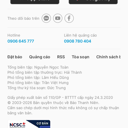
Theo dõi báo trên
Hotline
Liên hệ quảng cáo
0906 645 777
0908 780 404
Đặt báo
Quảng cáo
RSS
Tòa soạn
Chính sách bảo
Tổng biên tập: Nguyễn Ngọc Toàn
Phó tổng biên tập thường trực: Hải Thành
Phó tổng biên tập: Lâm Hiếu Dũng
Phó tổng biên tập: Trần Việt Hưng
Tổng thư ký tòa soạn: Đức Trung
Giấy phép xuất bản số 110/GP - BTTTT cấp ngày 24.3.2020
© 2003-2026 Bản quyền thuộc về Báo Thanh Niên.
Cấm sao chép dưới mọi hình thức nếu không có sự chấp thuận
bằng văn bản.