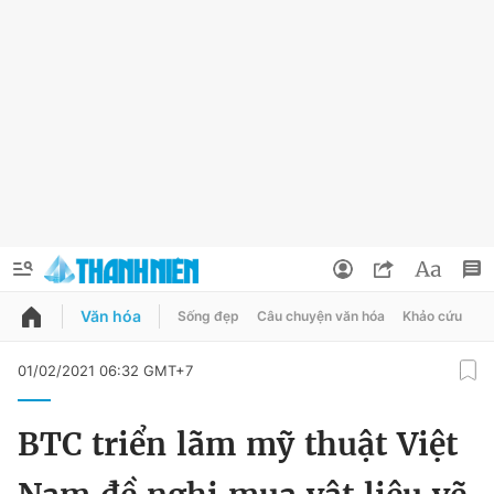
Văn hóa
Sống đẹp
Câu chuyện văn hóa
Khảo cứu
X
QUẢNG CÁO
ĐẶT BÁO
01/02/2021 06:32 GMT+7
Thông tin tài khoản
BTC triển lãm mỹ thuật Việt
Đổi mật khẩu
Chuyên mục
Tin đã lưu