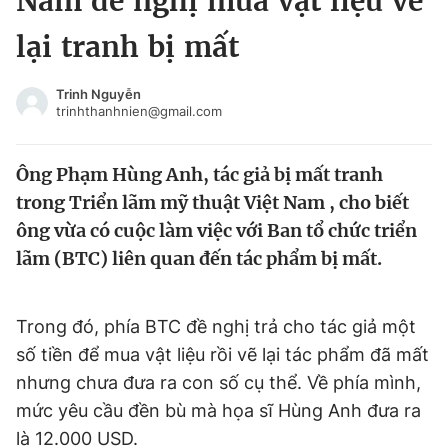
Nam đề nghị mua vật liệu vẽ
Chuyên mục khác
lại tranh bị mất
Tin đã xem
Chào ngày mới
Tin 24h
Trinh Nguyễn
Đăng xuất
trinhthanhnien@gmail.com
Tin thị trường
Tin 360
Ông Phạm Hùng Anh, tác giả bị mất tranh
Video
Magazine
trong Triển lãm mỹ thuật Việt Nam , cho biết
ông vừa có cuộc làm việc với Ban tổ chức triển
lãm (BTC) liên quan đến tác phẩm bị mất.
Sản phẩm khác
Tiện ích
Bạn cần biết
Trong đó, phía BTC đề nghị trả cho tác giả một
số tiền để mua vật liệu rồi vẽ lại tác phẩm đã mất
Thông tin tòa soạn
Liên hệ quảng cáo
nhưng chưa đưa ra con số cụ thể. Về phía mình,
mức yêu cầu đền bù mà họa sĩ Hùng Anh đưa ra
là 12.000 USD.