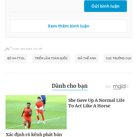
Gửi bình luận
Xem thêm bình luận
Khám phá thêm chủ đề
BỘ VH-TT-DL
TRIỂN LÃM TOÀN QUỐC
MÃ THẾ ANH
CỤC TRƯỞNG CỤC MỸ T