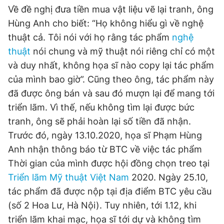
Về đề nghị đưa tiền mua vật liệu vẽ lại tranh, ông
Hùng Anh cho biết: “Họ không hiểu gì về nghệ
Đọc Thanh Niên trên điện thoại
thuật cả. Tôi nói với họ rằng tác phẩm
nghệ
thuật
nói chung và mỹ thuật nói riêng chỉ có một
và duy nhất, không họa sĩ nào copy lại tác phẩm
của mình bao giờ”. Cũng theo ông, tác phẩm này
đã được ông bán và sau đó mượn lại để mang tới
Theo dõi báo trên
triển lãm. Vì thế, nếu không tìm lại được bức
tranh, ông sẽ phải hoàn lại số tiền đã nhận.
Hotline
Liên hệ quảng cáo
Trước đó, ngày 13.10.2020, họa sĩ Phạm Hùng
0906 645 777
0908 780 404
Anh nhận thông báo từ BTC về việc tác phẩm
Thời gian của mình được hội đồng chọn treo tại
Đặt báo
Quảng cáo
RSS
Tòa soạn
Chính sách bảo
Triển lãm Mỹ thuật Việt Nam
2020. Ngày 25.10,
Tổng biên tập: Nguyễn Ngọc Toàn
Phó tổng biên tập thường trực: Hải Thành
tác phẩm đã được nộp tại địa điểm BTC yêu cầu
Phó tổng biên tập: Lâm Hiếu Dũng
(số 2 Hoa Lư, Hà Nội). Tuy nhiên, tới 1.12, khi
Phó tổng biên tập: Trần Việt Hưng
Tổng thư ký tòa soạn: Đức Trung
triển lãm khai mạc, họa sĩ tới dự và không tìm