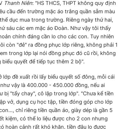
PV
Thanh Niên
: "HS THCS, THPT không quy định
yêu cầu đến trường mặc áo trắng quần sẫm màu
hể dục mua trong trường. Riêng ngày thứ hai,
thứ sáu các em mặc áo Đoàn. Như vậy tôi thấy
 khoản chính đáng cần lo cho các con. Tuy nhiên
ôi còn "đẻ" ra đồng phục lớp riêng, không phải 1
em trong lớp lại nói đồng phục đó cũ rồi, không
g biểu quyết để tiếp tục thêm 2 bộ".
 lớp đề xuất rồi lấy biểu quyết số đông, mỗi cái
như vậy là 400.000 - 450.000 đồng, nếu ai
 bị "tẩy chay", cô lập trong lớp". "Chưa kể tiền
tập vở, dụng cụ học tập, tiền đóng góp cho lớp
on…, chỉ riêng tiền quần áo, giày dép là gần 5
iết kiệm, có thể lo liệu được cho 2 con nhưng
có hoàn cảnh rất khó khăn, tiền đâu lo được