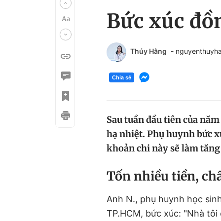
Bức xúc đồ
Thúy Hằng
- nguyenthuy
Chia sẻ
Sau tuần đầu tiên của năm
hạ nhiệt. Phụ huynh bức xú
khoản chi này sẽ làm tăng
T
ốn nhiều tiền, c
Anh N., phụ huynh học sinh
TP.HCM, bức xúc: "Nhà tôi 