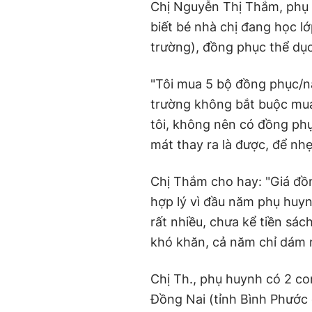
Chị Nguyễn Thị Thắm, phụ
biết bé nhà chị đang học l
trường), đồng phục thể dục
"Tôi mua 5 bộ đồng phục/nă
trường không bắt buộc mua
tôi, không nên có đồng ph
mát thay ra là được, để nh
Chị Thắm cho hay: "Giá đồ
hợp lý vì đầu năm phụ huyn
rất nhiều, chưa kể tiền sác
khó khăn, cả năm chỉ dám 
Chị Th., phụ huynh có 2 con
Đồng Nai (tỉnh Bình Phước