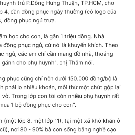
 huynh trú P.Đông Hưng Thuận, TP.HCM, cho
ớp 4, cần đồng phục ngày thường (có logo của
, đồng phục ngủ trưa.
m học cho con, là gần 1 triệu đồng. Nhà
 đồng phục ngủ, cứ nói là khuyến khích. Theo
ục ngủ, các em chỉ cần mang đồ nhà, thoáng
ẹ gánh cho phụ huynh", chị Thắm nói.
ng phục cũng chỉ nên dưới 150.000 đồng/bộ là
h phải lo nhiều khoản, mỗi thứ một chút gộp lại
h vở. Trong lớp con tôi còn nhiều phụ huynh rất
mua 1 bộ đồng phục cho con".
 (một lớp 8, một lớp 11), tại một xã khó khăn ở
 cũ), nơi 80 - 90% bà con sống bằng nghề cạo