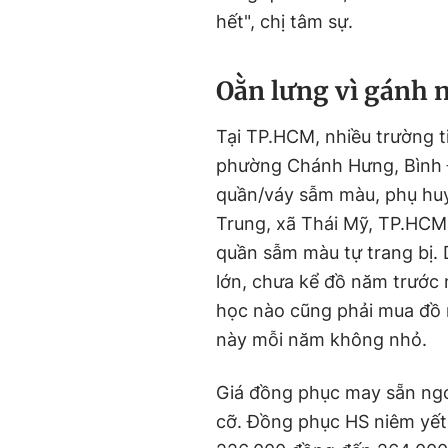
hết", chị tâm sự.
O
ằn lưng vì gánh 
Tại TP.HCM, nhiều trường t
phường Chánh Hưng, Bình Đ
quần/váy sẫm màu, phụ hu
Trung, xã Thái Mỹ, TP.HCM 
quần sẫm màu tự trang bị. 
lớn, chưa kể đồ năm trước
học nào cũng phải mua đồ m
này mỗi năm không nhỏ.
Giá đồng phục may sẵn ngoài
cỡ. Đồng phục HS niêm yết 