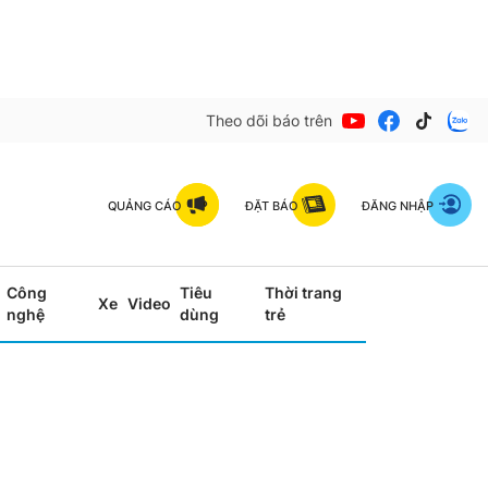
Theo dõi báo trên
QUẢNG CÁO
ĐẶT BÁO
ĐĂNG NHẬP
Công
Tiêu
Thời trang
Xe
Video
nghệ
dùng
trẻ