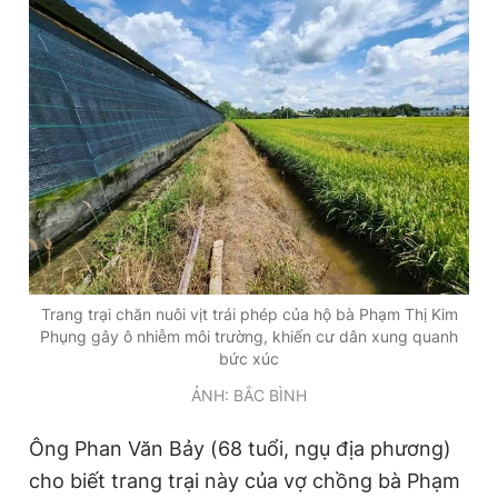
Đọc Thanh Niên trên điện thoại
Theo dõi báo trên
Hotline
Liên hệ quảng cáo
0906 645 777
0908 780 404
Trang trại chăn nuôi vịt trái phép của hộ bà Phạm Thị Kim
Phụng gây ô nhiễm môi trường, khiến cư dân xung quanh
bức xúc
Đặt báo
Quảng cáo
RSS
Tòa soạn
Chính sách bảo
ẢNH: BẮC BÌNH
Tổng biên tập: Nguyễn Ngọc Toàn
Phó tổng biên tập thường trực: Hải Thành
Phó tổng biên tập: Lâm Hiếu Dũng
Ông Phan Văn Bảy (68 tuổi, ngụ địa phương)
Phó tổng biên tập: Trần Việt Hưng
cho biết trang trại này của vợ chồng bà Phạm
Tổng thư ký tòa soạn: Đức Trung