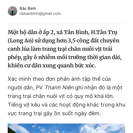
Chuyên mục khác
Bắc Bình
Tin đã xem
nbbacbinh@gmail.com
Chào ngày mới
Tin 24h
Đăng xuất
Một hộ dân ở ấp 2, xã Tân Bình, H.Tân Trụ
Tin thị trường
Tin 360
(Long An) sử dụng hơn 3,5 công đất chuyên
canh lúa làm trang trại chăn nuôi vịt trái
Video
Magazine
phép, gây ô nhiễm môi trường thời gian dài,
khiến cư dân xung quanh bức xúc.
Xác minh theo đơn phản ánh tập thể của
Sản phẩm khác
người dân, PV
Thanh Niên
ghi nhận đó là một
Tiện ích
Bạn cần biết
trang trại chăn nuôi vịt có quy mô khá lớn.
Tiếng vịt kêu và các hoạt động khác trong khu
Thông tin tòa soạn
Liên hệ quảng cáo
vực trang trại gây ồn suốt ngày đêm.