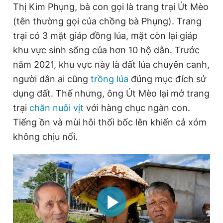
Thị Kim Phụng, bà con gọi là trang trại Út Mèo
Giấy phép xuất bản số 110/GP - BTTTT cấp ngày 24.3.2020
© 2003-2026 Bản quyền thuộc về Báo Thanh Niên. Cấm sao
(tên thường gọi của chồng bà Phụng). Trang
chép dưới mọi hình thức nếu không có sự chấp thuận bằng văn
trại có 3 mặt giáp đồng lúa, mặt còn lại giáp
bản. Phát triển bởi ePi Technologies, JSC.
khu vực sinh sống của hơn 10 hộ dân. Trước
năm 2021, khu vực này là đất lúa chuyên canh,
người dân ai cũng
trồng lúa
đúng mục đích sử
dụng đất. Thế nhưng, ông Út Mèo lại mở trang
trại
chăn nuôi vịt
với hàng chục ngàn con.
Tiếng ồn và mùi hôi thối bốc lên khiến cả xóm
không chịu nổi.