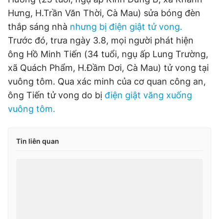
Hưng, H.Trần Văn Thời, Cà Mau) sửa bóng đèn
Đọc Thanh Niên trên điện thoại
thắp sáng nhà
nhưng bị điện giật tử vong.
Trước đó, trưa ngày 3.8, mọi người phát hiện
ông Hồ Minh Tiến (34 tuổi, ngụ ấp Lung Trường,
xã Quách Phẩm, H.Đầm Dơi, Cà Mau) tử vong tại
Theo dõi báo trên
vuông tôm. Qua xác minh của cơ quan công an,
ông Tiến tử vong do bị
điện giật văng xuống
Hotline
Liên hệ quảng cáo
vuông tôm.
0906 645 777
0908 780 404
Tin liên quan
Đặt báo
Quảng cáo
RSS
Tòa soạn
Chính sách bảo
Tổng biên tập: Nguyễn Ngọc Toàn
Phó tổng biên tập thường trực: Hải Thành
Phó tổng biên tập: Lâm Hiếu Dũng
Phó tổng biên tập: Trần Việt Hưng
Tổng thư ký tòa soạn: Đức Trung
Giấy phép xuất bản số 110/GP - BTTTT cấp ngày 24.3.2020