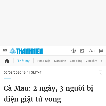
Thời sự
Pháp luật
Dân sinh
Lao động - Việc làm
Quy
QUẢNG CÁO
ĐẶT BÁO
05/08/2020 19:41 GMT+7
Thông tin tài khoản
Cà Mau: 2 ngày, 3 người bị
Đổi mật khẩu
Chuyên mục
điện giật tử vong
Tin đã lưu
Chuyên mục khác