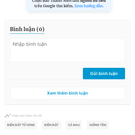
Chọn Báo
Thanh Niên
làm
nguồn ưu tiên
trên Google tìm kiếm.
Xem hướng dẫn.
Bình luận (
0
)
Gửi bình luận
Xem thêm bình luận
Khám phá thêm chủ đề
ĐIỆN GIẬT TỬ VONG
ĐIỆN GIẬT
CÀ MAU
VUÔNG TÔM