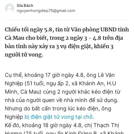
Tin đã xem
Gia Bách
nguyenhongdiep75@gmail.com
Chào ngày mới
Tin 24h
Đăng xuất
Chiều tối ngày 5.8, tin từ Văn phòng UBND tỉnh
Tin thị trường
Tin 360
Cà Mau cho biết, trong 2 ngày 3 - 4.8 trên địa
bàn tỉnh này xảy ra 3 vụ điện giật, khiến 3
Video
Magazine
người tử vong.
Sản phẩm khác
Cụ thể, khoảng 17 giờ ngày 4.8, ông Lê Văn
Tiện ích
Bạn cần biết
Nghiệp (51 tuổi, ngụ ấp 2, xã Khánh An, H.U
Minh, Cà Mau) cùng 2 người khác kéo điện từ
nhà của người quen về nhà mình để sử dụng.
Thông tin tòa soạn
Liên hệ quảng cáo
Nhưng do bất cẩn trong lúc kéo điện, ông
Nghiệp
bị điện giật tử vong tại chỗ.
Kế đó, khoảng 18 giờ ngày 4.8, chị Thạch Thị
Hương (25 tuổi, ngụ ấp Kinh Đứng B, xã Khánh