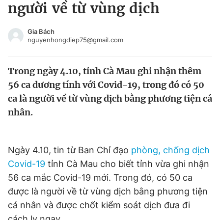
người về từ vùng dịch
Tin đã xem
Chào ngày mới
Tin 24h
Gia Bách
Đăng xuất
nguyenhongdiep75@gmail.com
Tin thị trường
Tin 360
Trong ngày 4.10, tỉnh Cà Mau ghi nhận thêm
Video
Magazine
56 ca dương tính với Covid-19, trong đó có 50
ca là người về từ vùng dịch bằng phương tiện cá
nhân.
Sản phẩm khác
Tiện ích
Bạn cần biết
Ngày 4.10, tin từ Ban Chỉ đạo
phòng, chống dịch
Covid-19
tỉnh Cà Mau cho biết tỉnh vừa ghi nhận
Thông tin tòa soạn
Liên hệ quảng cáo
56 ca mắc Covid-19 mới. Trong đó, có 50 ca
được là người về từ vùng dịch bằng phương tiện
cá nhân và được chốt kiểm soát dịch đưa đi
cách ly ngay.