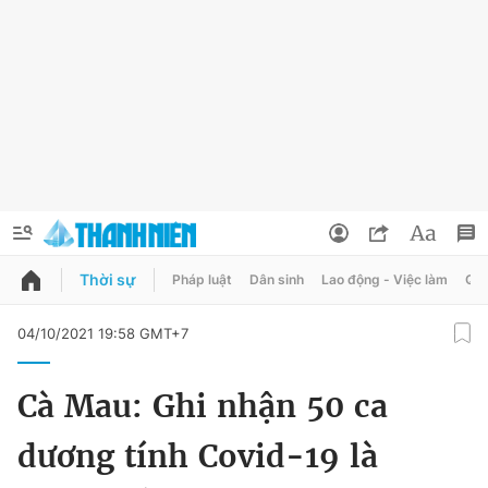
Thời sự
Pháp luật
Dân sinh
Lao động - Việc làm
Quy
QUẢNG CÁO
ĐẶT BÁO
04/10/2021 19:58 GMT+7
Thông tin tài khoản
Cà Mau: Ghi nhận 50 ca
Đổi mật khẩu
Chuyên mục
dương tính Covid-19 là
Tin đã lưu
Chuyên mục khác