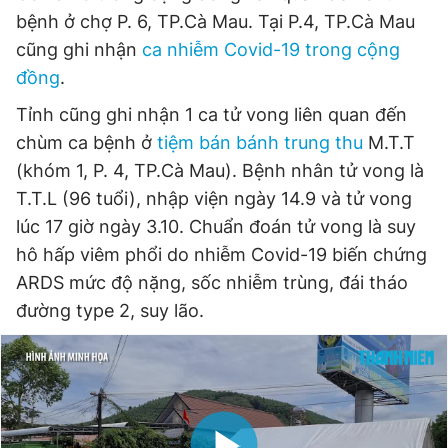
© 2003-2026 Bản quyền thuộc về Báo Thanh Niên. Cấm sao
bệnh ở chợ P. 6, TP.Cà Mau. Tại P.4, TP.Cà Mau
chép dưới mọi hình thức nếu không có sự chấp thuận bằng văn
bản. Phát triển bởi ePi Technologies, JSC.
cũng ghi nhận
ca nhiễm Covid-19 trong cộng
đồng
.
Tỉnh cũng ghi nhận 1 ca tử vong liên quan đến
chùm ca bệnh ở
tiệm bán bánh trung thu
M.T.T
(khóm 1, P. 4, TP.Cà Mau). Bệnh nhân tử vong là
T.T.L (96 tuổi), nhập viện ngày 14.9 và tử vong
lúc 17 giờ ngày 3.10. Chuẩn đoán tử vong là suy
hô hấp viêm phổi do nhiễm Covid-19 biến chứng
ARDS mức độ nặng, sốc nhiễm trùng, đái tháo
đường type 2, suy lão.