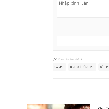
Khám phá thêm chủ đề
CÀ MAU
ĐÌNH CHỈ CÔNG TÁC
SỐC P