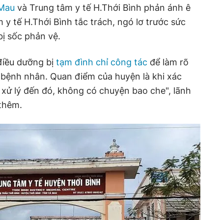
Mau
và Trung tâm y tế H.Thới Bình phản ánh ê
m y tế H.Thới Bình tắc trách, ngó lơ trước sức
bị sốc phản vệ.
 điều dưỡng bị
tạm đình chỉ công tác
để làm rõ
 bệnh nhân. Quan điểm của huyện là khi xác
ẽ xử lý đến đó, không có chuyện bao che", lãnh
thêm.