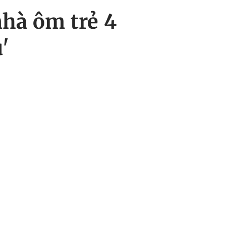
hà ôm trẻ 4
'