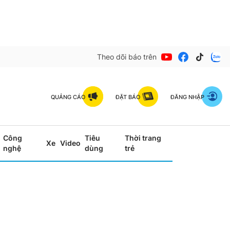
Theo dõi báo trên
QUẢNG CÁO
ĐẶT BÁO
ĐĂNG NHẬP
Công
Tiêu
Thời trang
Xe
Video
nghệ
dùng
trẻ