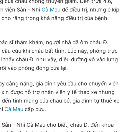
ạng của cháu không thuyên giảm. Đến trưa 4.6,
nh viện Sản - Nhi
Cà Mau
để điều trị, nhưng ê kíp
ì cho rằng trong khả năng điều trị của bệnh
bác sĩ thăm khám, người nhà đã ôm cháu Đ.
 cầu cứu khi cháu bất tỉnh. Lúc này, phòng trực
hi thấy cháu Đ. như vậy, điều dưỡng vỗ vào lưng
 rồi vào phòng đóng cửa lại.
ày càng nặng, gia đình yêu cầu cho chuyển viện
 xin được hỗ trợ nhân viên y tế theo xe nhưng
đến tính mạng của cháu bé, gia đình tự thuê xe
hi
Cà Mau
cấp cứu.
n Sản - Nhi Cà Mau cho biết, cháu Đ. đến khoa