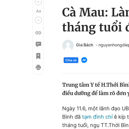
Cà Mau: Là
tháng tuổi 
Gia Bách
- nguyenhongdi
Chia sẻ
Trung tâm Y tế H.Thới Bình
điều dưỡng để làm rõ đơn 
Ngày 11.6, một lãnh đạo UB
Bình đã
tạm đình chỉ
ê kíp 
tháng tuổi, ngụ TT.Thới Bìn