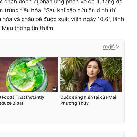
 chẩn đoán bị phản ứng phản vệ độ II, tăng độ
m trùng tiêu hóa. "Sau khi cấp cứu ổn định thì
hóa và cháu bé được xuất viện ngày 10.6", lãnh
à Mau thông tin thêm.