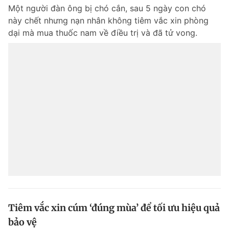
© 2003-2026 Bản quyền thuộc về Báo Thanh Niên. Cấm sao chép
Một người đàn ông bị chó cắn, sau 5 ngày con chó
dưới mọi hình thức nếu không có sự chấp thuận bằng văn bản.
này chết nhưng nạn nhân không tiêm vắc xin phòng
Phát triển bởi ePi Technologies, JSC.
dại mà mua thuốc nam về điều trị và đã tử vong.
Tiêm vắc xin cúm ‘đúng mùa’ để tối ưu hiệu quả
bảo vệ