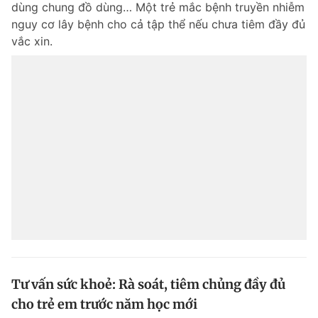
dùng chung đồ dùng… Một trẻ mắc bệnh truyền nhiễm
Chuyên mục khác
nguy cơ lây bệnh cho cả tập thể nếu chưa tiêm đầy đủ
Tin đã xem
vắc xin.
Chào ngày mới
Tin 24h
Đăng xuất
Tin thị trường
Tin 360
Video
Magazine
Sản phẩm khác
Tiện ích
Bạn cần biết
Thông tin tòa soạn
Liên hệ quảng cáo
Tư vấn sức khoẻ: Rà soát, tiêm chủng đầy đủ
cho trẻ em trước năm học mới