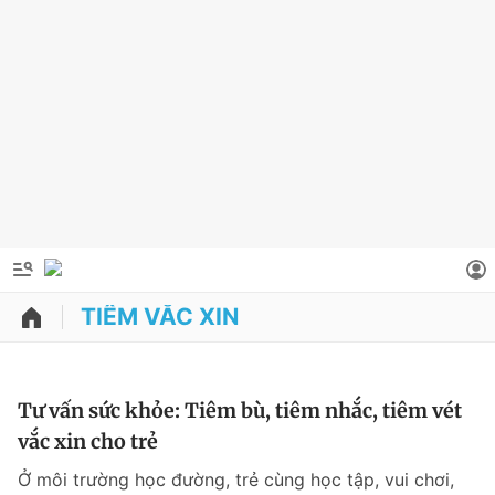
TIÊM VẮC XIN
QUẢNG CÁO
ĐẶT BÁO
Thông tin tài khoản
Tư vấn sức khỏe: Tiêm bù, tiêm nhắc, tiêm vét
vắc xin cho trẻ
Đổi mật khẩu
Chuyên mục
Ở môi trường học đường, trẻ cùng học tập, vui chơi,
Tin đã lưu