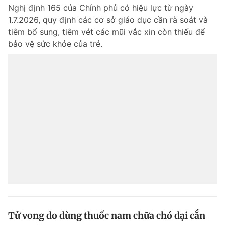
Nghị định 165 của Chính phủ có hiệu lực từ ngày
1.7.2026, quy định các cơ sở giáo dục cần rà soát và
Đọc Thanh Niên trên điện thoại
tiêm bổ sung, tiêm vét các mũi vắc xin còn thiếu để
bảo vệ sức khỏe của trẻ.
Theo dõi báo trên
Hotline
Liên hệ quảng cáo
0906 645 777
0908 780 404
Đặt báo
Quảng cáo
RSS
Tòa soạn
Chính sách bảo m
Tổng biên tập: Nguyễn Ngọc Toàn
Phó tổng biên tập thường trực: Hải Thành
Phó tổng biên tập: Lâm Hiếu Dũng
Phó tổng biên tập: Trần Việt Hưng
Tổng thư ký tòa soạn: Đức Trung
Tử vong do dùng thuốc nam chữa chó dại cắn
Giấy phép xuất bản số 110/GP - BTTTT cấp ngày 24.3.2020