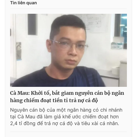
Tin liên quan
Giấy phép xuất bản số 110/GP - BTTTT cấp ngày 24.3.2020
© 2003-2026 Bản quyền thuộc về Báo Thanh Niên. Cấm sao
chép dưới mọi hình thức nếu không có sự chấp thuận bằng văn
bản. Phát triển bởi ePi Technologies, JSC.
Cà Mau: Khởi tố, bắt giam nguyên cán bộ ngân
hàng chiếm đoạt tiền tỉ trả nợ cá độ
Nguyên cán bộ của một ngân hàng có chi nhánh
tại Cà Mau đã làm giả khế ước chiếm đoạt hơn
2,4 tỉ đồng để trả nợ cá độ và tiêu xài cá nhân.