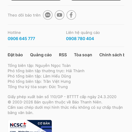
Theo dõi báo trên
Hotline
Liên hệ quảng cáo
0906 645 777
0908 780 404
Đặt báo
Quảng cáo
RSS
Tòa soạn
Chính sách bảo
Tổng biên tập: Nguyễn Ngọc Toàn
Phó tổng biên tập thường trực: Hải Thành
Phó tổng biên tập: Lâm Hiếu Dũng
Phó tổng biên tập: Trần Việt Hưng
Tổng thư ký tòa soạn: Đức Trung
Giấy phép xuất bản số 110/GP - BTTTT cấp ngày 24.3.2020
© 2003-2026 Bản quyền thuộc về Báo Thanh Niên.
Cấm sao chép dưới mọi hình thức nếu không có sự chấp thuận
bằng văn bản.