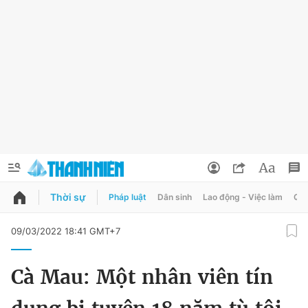
Thời sự
Pháp luật
Dân sinh
Lao động - Việc làm
Quy
QUẢNG CÁO
ĐẶT BÁO
09/03/2022 18:41 GMT+7
Thông tin tài khoản
Cà Mau: Một nhân viên tín
Đổi mật khẩu
Chuyên mục
Tin đã lưu