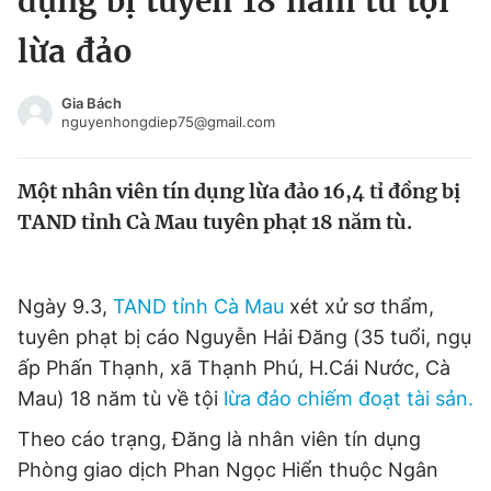
dụng bị tuyên 18 năm tù tội
Chuyên mục khác
lừa đảo
Tin đã xem
Chào ngày mới
Tin 24h
Gia Bách
Đăng xuất
nguyenhongdiep75@gmail.com
Tin thị trường
Tin 360
Một nhân viên tín dụng lừa đảo 16,4 tỉ đồng bị
Video
Magazine
TAND tỉnh Cà Mau tuyên phạt 18 năm tù.
Sản phẩm khác
Ngày 9.3,
TAND tỉnh Cà Mau
xét xử sơ thẩm,
Tiện ích
Bạn cần biết
tuyên phạt bị cáo Nguyễn Hải Đăng (35 tuổi, ngụ
ấp Phấn Thạnh, xã Thạnh Phú, H.Cái Nước, Cà
Mau) 18 năm tù về tội
lừa đảo chiếm đoạt tài sản.
Thông tin tòa soạn
Liên hệ quảng cáo
Theo cáo trạng, Đăng là nhân viên tín dụng
Phòng giao dịch Phan Ngọc Hiển thuộc Ngân