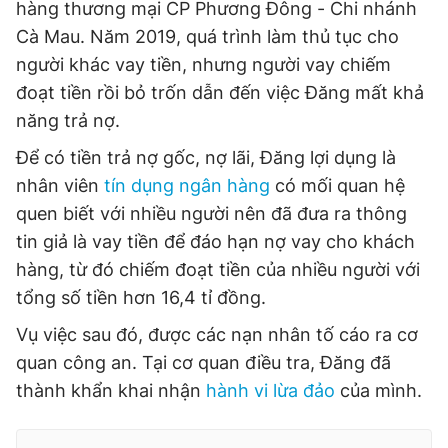
hàng thương mại CP Phương Đông - Chi nhánh
Cà Mau. Năm 2019, quá trình làm thủ tục cho
người khác vay tiền, nhưng người vay chiếm
Đọc Thanh Niên trên điện thoại
đoạt tiền rồi bỏ trốn dẫn đến việc Đăng mất khả
năng trả nợ.
Để có tiền trả nợ gốc, nợ lãi, Đăng lợi dụng là
nhân viên
tín dụng ngân hàng
có mối quan hệ
Theo dõi báo trên
quen biết với nhiều người nên đã đưa ra thông
tin giả là vay tiền để đáo hạn nợ vay cho khách
Hotline
Liên hệ quảng cáo
hàng, từ đó chiếm đoạt tiền của nhiều người với
0906 645 777
0908 780 404
tổng số tiền hơn 16,4 tỉ đồng.
Đặt báo
Quảng cáo
RSS
Tòa soạn
Chính sách bảo
Vụ việc sau đó, được các nạn nhân tố cáo ra cơ
quan công an. Tại cơ quan điều tra, Đăng đã
Tổng biên tập: Nguyễn Ngọc Toàn
Phó tổng biên tập thường trực: Hải Thành
thành khẩn khai nhận
hành vi lừa đảo
của mình.
Phó tổng biên tập: Lâm Hiếu Dũng
Phó tổng biên tập: Trần Việt Hưng
Tổng thư ký tòa soạn: Đức Trung