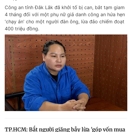
Công an tỉnh Đắk Lắk đã khởi tố bị can, bắt tạm giam
4 tháng đối với một phụ nữ giả danh công an hứa hẹn
'chạy án' cho một người đàn ông, lừa đảo chiếm đoạt
400 triệu đồng.
TP.HCM: Bắt người giăng bẫy lừa 'góp vốn mua