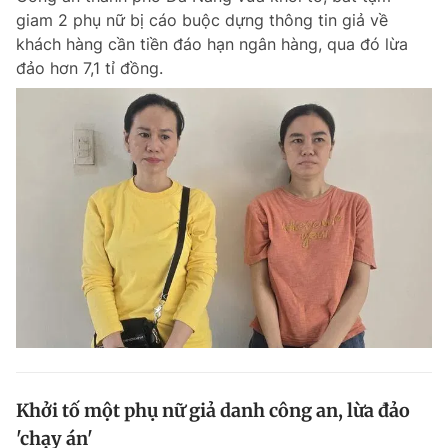
giam 2 phụ nữ bị cáo buộc dựng thông tin giả về
Giấy phép xuất bản số 110/GP - BTTTT cấp ngày 24.3.2020
© 2003-2026 Bản quyền thuộc về Báo Thanh Niên. Cấm sao chép
khách hàng cần tiền đáo hạn ngân hàng, qua đó lừa
dưới mọi hình thức nếu không có sự chấp thuận bằng văn bản.
đảo hơn 7,1 tỉ đồng.
Phát triển bởi ePi Technologies, JSC.
Khởi tố một phụ nữ giả danh công an, lừa đảo
'chạy án'