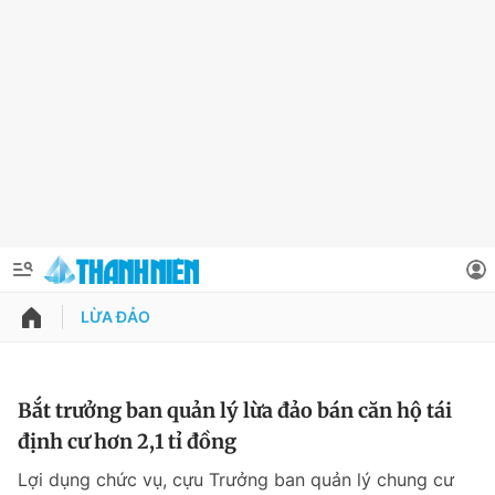
LỪA ĐẢO
QUẢNG CÁO
ĐẶT BÁO
Thông tin tài khoản
Bắt trưởng ban quản lý lừa đảo bán căn hộ tái
định cư hơn 2,1 tỉ đồng
Đổi mật khẩu
Chuyên mục
Lợi dụng chức vụ, cựu Trưởng ban quản lý chung cư
Tin đã lưu