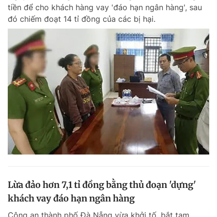
tiền để cho khách hàng vay 'đáo hạn ngân hàng', sau
đó chiếm đoạt 14 tỉ đồng của các bị hại.
Đọc Thanh Niên trên điện thoại
Theo dõi báo trên
Hotline
Liên hệ quảng cáo
0906 645 777
0908 780 404
Đặt báo
Quảng cáo
RSS
Tòa soạn
Chính sách bảo m
Tổng biên tập: Nguyễn Ngọc Toàn
Lừa đảo hơn 7,1 tỉ đồng bằng thủ đoạn 'dựng'
Phó tổng biên tập thường trực: Hải Thành
Phó tổng biên tập: Lâm Hiếu Dũng
khách vay đáo hạn ngân hàng
Phó tổng biên tập: Trần Việt Hưng
Tổng thư ký tòa soạn: Đức Trung
Công an thành phố Đà Nẵng vừa khởi tố, bắt tạm