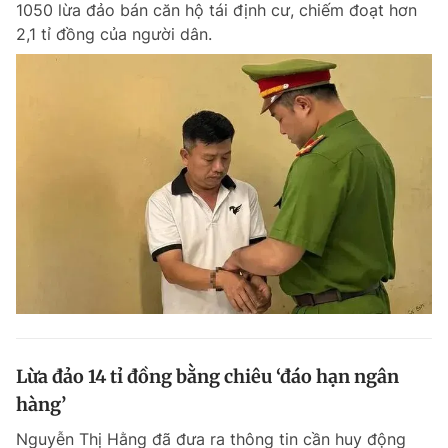
1050 lừa đảo bán căn hộ tái định cư, chiếm đoạt hơn
Chuyên mục khác
2,1 tỉ đồng của người dân.
Tin đã xem
Chào ngày mới
Tin 24h
Đăng xuất
Tin thị trường
Tin 360
Video
Magazine
Sản phẩm khác
Tiện ích
Bạn cần biết
Thông tin tòa soạn
Liên hệ quảng cáo
Lừa đảo 14 tỉ đồng bằng chiêu ‘đáo hạn ngân
hàng’
Nguyễn Thị Hằng đã đưa ra thông tin cần huy động