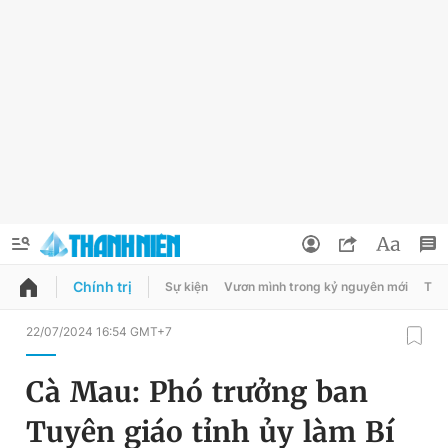
Chính trị
Sự kiện
Vươn mình trong kỷ nguyên mới
Thời
QUẢNG CÁO
ĐẶT BÁO
22/07/2024 16:54 GMT+7
Thông tin tài khoản
Cà Mau: Phó trưởng ban
Đổi mật khẩu
Chuyên mục
Tuyên giáo tỉnh ủy làm Bí
Tin đã lưu