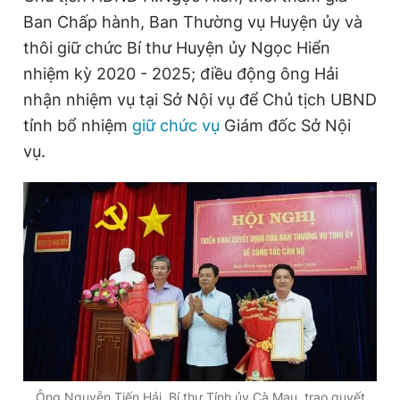
Ban Chấp hành, Ban Thường vụ Huyện ủy và
thôi giữ chức Bí thư Huyện ủy Ngọc Hiển
Đọc Thanh Niên trên điện thoại
nhiệm kỳ 2020 - 2025; điều động ông Hải
nhận nhiệm vụ tại Sở Nội vụ để Chủ tịch UBND
tỉnh bổ nhiệm
giữ chức vụ
Giám đốc Sở Nội
vụ.
Theo dõi báo trên
Hotline
Liên hệ quảng cáo
0906 645 777
0908 780 404
Đặt báo
Quảng cáo
RSS
Tòa soạn
Chính sách bảo
Tổng biên tập: Nguyễn Ngọc Toàn
Phó tổng biên tập thường trực: Hải Thành
Phó tổng biên tập: Lâm Hiếu Dũng
Phó tổng biên tập: Trần Việt Hưng
Tổng thư ký tòa soạn: Đức Trung
Ông Nguyễn Tiến Hải, Bí thư Tỉnh ủy Cà Mau, trao quyết