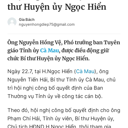
thư Huyện ủy Ngọc Hiển
Chuyên mục khác
Tin đã xem
Chào ngày mới
Tin 24h
Gia Bách
nguyenhongdiep75@gmail.com
Đăng xuất
Tin thị trường
Tin 360
Ông Nguyễn Hồng Vệ, Phó trưởng ban Tuyên
giáo Tỉnh ủy
Cà Mau
, được điều động giữ
Video
Magazine
chức Bí thư Huyện ủy Ngọc Hiển.
Ngày 22.7, tại H.Ngọc Hiển (
Cà Mau
), ông
Sản phẩm khác
Nguyễn Tiến Hải, Bí thư Tỉnh ủy Cà Mau, chủ
Tiện ích
Bạn cần biết
trì hội nghị công bố quyết định của Ban
Thường vụ Tỉnh ủy về công tác cán bộ.
Thông tin tòa soạn
Liên hệ quảng cáo
Theo đó, hội nghị công bố quyết định cho ông
Phạm Chí Hải, Tỉnh ủy viên, Bí thư Huyện ủy,
Chủ tịch HĐND H.Ngọc Hiển, thôi tham gia