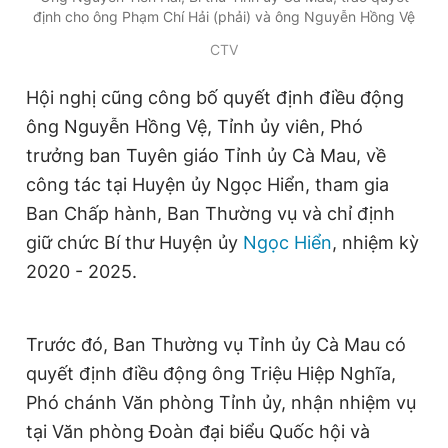
định cho ông Phạm Chí Hải (phải) và ông Nguyễn Hồng Vệ
Giấy phép xuất bản số 110/GP - BTTTT cấp ngày 24.3.2020
© 2003-2026 Bản quyền thuộc về Báo Thanh Niên. Cấm sao
CTV
chép dưới mọi hình thức nếu không có sự chấp thuận bằng văn
bản. Phát triển bởi ePi Technologies, JSC.
Hội nghị cũng công bố quyết định điều động
ông Nguyễn Hồng Vệ, Tỉnh ủy viên, Phó
trưởng ban Tuyên giáo Tỉnh ủy Cà Mau, về
công tác tại Huyện ủy Ngọc Hiển, tham gia
Ban Chấp hành, Ban Thường vụ và chỉ định
giữ chức Bí thư Huyện ủy
Ngọc Hiển
, nhiệm kỳ
2020 - 2025.
Trước đó, Ban Thường vụ Tỉnh ủy Cà Mau có
quyết định điều động ông Triệu Hiệp Nghĩa,
Phó chánh Văn phòng Tỉnh ủy, nhận nhiệm vụ
tại Văn phòng Đoàn đại biểu Quốc hội và